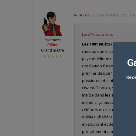
Xanatos
LE
23 NOVEMBRE 2018 À 16
Lord Yupa wrote:
Participant
Les 1001 Nuits
(1969) J’avais
Offline
Grand maitre
ruineux que le seul “Belladonn
★★★★★
psychédélique n’allant pas ju
G
Production furent regroupés a
premier disque “Les 1001 Nui
Rece
passionnante interview d’Eii
Osamu Tezuka, et on reçoit un
maître dans les années pionni
même si ça pique les yeux ô 
célèbres du recueil de contes,
oubliez Shéhérazade, au total
en souriant et découvre la gra
parfaitement amoral (mais ch