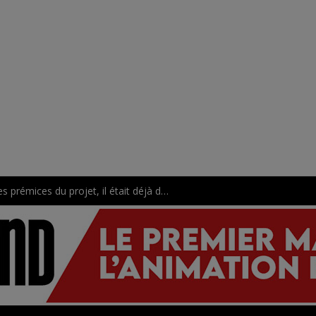
The One Piece : premier trailer et date de diffusion pour la version de WIT Studio !