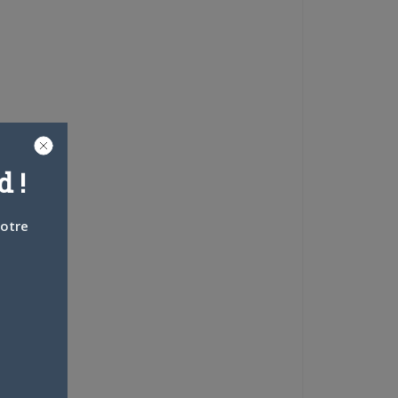
 !
votre