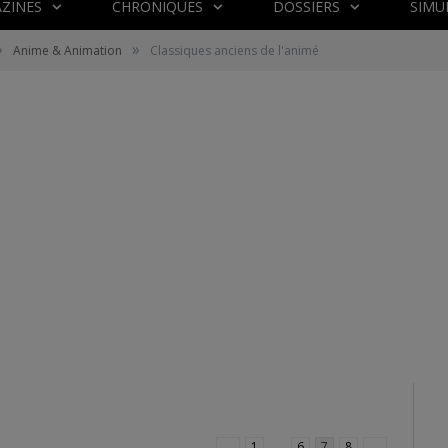
ZINES
CHRONIQUES
DOSSIERS
SIMU
»
»
Anime & Animation
Classiques anciens de l'animé
←
1
…
6
7
8
→