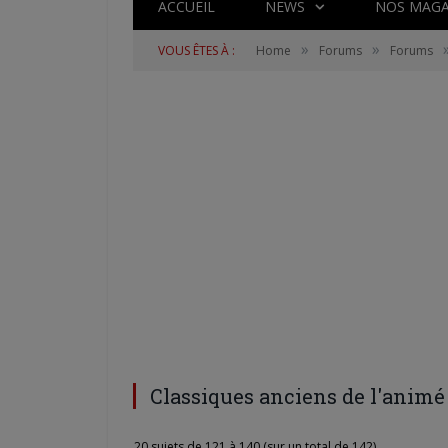
ACCUEIL
NEWS
NOS MAGA
»
»
VOUS ÊTES À :
Home
Forums
Forums
Classiques anciens de l'animé
20 sujets de 121 à 140 (sur un total de 142)