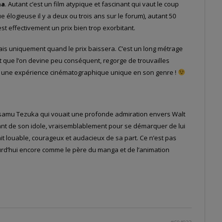
na
. Autant c’est un film atypique et fascinant qui vaut le coup
que élogieuse il y a deux ou trois ans sur le forum), autant 50
st effectivement un prix bien trop exorbitant.
 mais uniquement quand le prix baissera. C’est un long métrage
t que l’on devine peu conséquent, regorge de trouvailles
ont une expérience cinématographique unique en son genre !
 Osamu Tezuka qui vouait une profonde admiration envers Walt
rant de son idole, vraisemblablement pour se démarquer de lui
ait louable, courageux et audacieux de sa part. Ce n’est pas
ourd’hui encore comme le père du manga et de l’animation