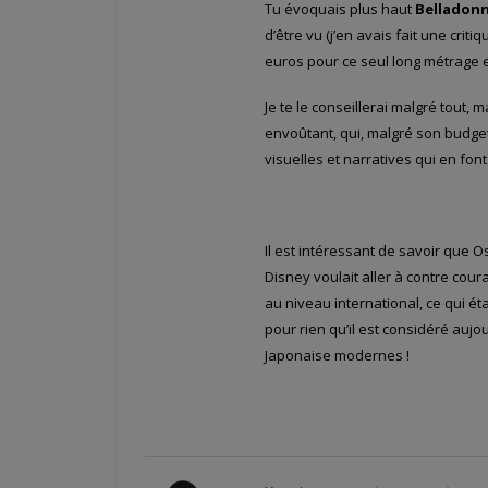
Tu évoquais plus haut
Belladon
d’être vu (j’en avais fait une criti
euros pour ce seul long métrage e
Je te le conseillerai malgré tout,
envoûtant, qui, malgré son budge
visuelles et narratives qui en f
Il est intéressant de savoir que
Disney voulait aller à contre cou
au niveau international, ce qui ét
pour rien qu’il est considéré auj
Japonaise modernes !