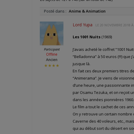
Posté dans :
Anime & Animation
Lord Yupa
LE
20 NOVEMBRE 2018 À 
Les 1001 Nuits
(1969)
J’avais acheté le coffret “1001 Nu
Participant
Offline
“Belladonna” à 50 euros (!!!) que j
Ancien
jusque là.
★★★★
En fait ces deux premiers titres 
“Animerama”. Je viens de visionne
d’une heure, une passionnante in
par Osamu Tezuka, et on reçoit un
dans les années pionnières 1960.
Le film a tout le cachet de ces a
On y retrouve un certain nombre d
Caverne des 40 voleurs, etc., mai
qui au début sort du désert en sou