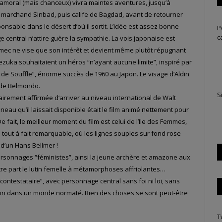
 amoral (mais chanceux) vivra maintes aventures, jusqu’à
u marchand Sinbad, puis calife de Bagdad, avant de retourner
ponsable dans le désert d’où il sortit. L’idée est assez bonne
P
c
 central n’attire guère la sympathie. La vois japonaise est
le mec ne vise que son intérêt et devient même plutôt répugnant
Tezuka souhaitaient un héros “n’ayant aucune limite”, inspiré par
de Souffle”, énorme succès de 1960 au Japon. Le visage d’Aldin
 de Belmondo.
S
airement affirmée d’arriver au niveau international de Walt
éneau qu’il laissait disponible était le film animé nettement pour
 De fait, le meilleur moment du film est celui de l’Ile des Femmes,
 tout à fait remarquable, où les lignes souples sur fond rose
 d’un Hans Bellmer !
personnages “féministes”, ainsi la jeune archère et amazone aux
utre part le lutin femelle à métamorphoses affriolantes…
“contestataire”, avec personnage central sans foi ni loi, sans
ion dans un monde normaté. Bien des choses se sont peut-être
T