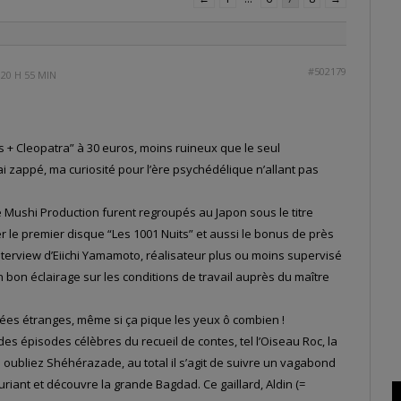
#502179
20 H 55 MIN
its + Cleopatra” à 30 euros, moins ruineux que le seul
’ai zappé, ma curiosité pour l’ère psychédélique n’allant pas
de Mushi Production furent regroupés au Japon sous le titre
r le premier disque “Les 1001 Nuits” et aussi le bonus de près
terview d’Eiichi Yamamoto, réalisateur plus ou moins supervisé
 bon éclairage sur les conditions de travail auprès du maître
nnées étranges, même si ça pique les yeux ô combien !
es épisodes célèbres du recueil de contes, tel l’Oiseau Roc, la
s oubliez Shéhérazade, au total il s’agit de suivre un vagabond
riant et découvre la grande Bagdad. Ce gaillard, Aldin (=