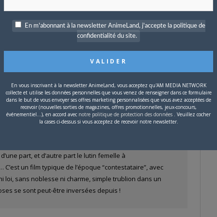
ad, puis calife de Bagdad, avant de retourner toujours
ble dans le désert d’où il sortit. L’idée est assez bonne
En m'abonnant à la newsletter AnimeLand, j'accepte la politique de
nage central n’attire guère la sympathie. La vois japonaise
confidentialité du site.
lgaire, le mec ne vise que son intérêt et devient même plutôt
et, Yamamoto et Tezuka souhaitaient un héros “n’ayant
Jean-Paul Belmondo dans “A bout de Souffle”, énorme succès
d’Aldin est même une approche de celui de Belmondo. De
clairement affirmée d’arriver au niveau international de Walt
En vous inscrivant à la newsletter AnimeLand, vous acceptez qu'AM MEDIA NETWORK
collecte et utilise les données personnelles que vous venez de renseigner dans ce formulaire
l créneau qu’il laissait disponible était le film animé
dans le but de vous envoyer ses offres marketing personnalisées que vous avez acceptées de
recevoir (nouvelles sorties de magazines, offres promotionnelles, jeux-concours,
amilial et érotique. De fait, le meilleur moment du film est
événementiel...), en accord avec
notre politique de protection des données
. Veuillez cocher
ustré par une séquence visuelle tout à fait remarquable, où
la cases ci-dessus si vous acceptez de recevoir notre newsletter.
ose atteignent au surréalisme érotisé d’un Hans Bellmer !
des personnages “féministes”, ainsi la jeune archère et
une part, et d’autre part le lutin femelle à
C’est un film typique de l’époque “contestataire”, avec
i loi, sans noblesse ni charme, simple trublion dans un
ses se sont peut-être inversées depuis !