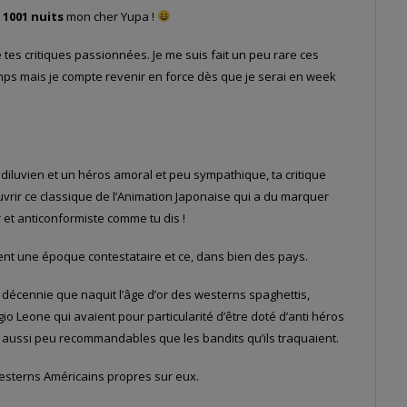
s
1001 nuits
mon cher Yupa !
re tes critiques passionnées. Je me suis fait un peu rare ces
ps mais je compte revenir en force dès que je serai en week
iluvien et un héros amoral et peu sympathique, ta critique
vrir ce classique de l’Animation Japonaise qui a du marquer
et anticonformiste comme tu dis !
ent une époque contestataire et ce, dans bien des pays.
e décennie que naquit l’âge d’or des westerns spaghettis,
o Leone qui avaient pour particularité d’être doté d’anti héros
 aussi peu recommandables que les bandits qu’ils traquaient.
 westerns Américains propres sur eux.