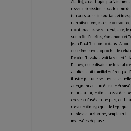
Aladin), chaud lapin parfaitement
revenir richissime sous le nom d
toujours aussi insouciant et irres
narrativement, mais le personnage
rocailleuse et se veut vulgaire, 
sur la fin. En effet, Yamamoto et 
Jean-Paul Belmondo dans “A bout 
est même une approche de celui
De plus Tezuka avait la volonté cl
Disney, et se disait que le seul cr
adultes, anti-familial et érotique.
illustré par une séquence visuelle
atteignent au surréalisme érotisé
Pour autant, le film a aussi des 
cheveux frisés d’une part, et d’a
C’est un film typique de l’époque 
noblesse ni charme, simple trubl
inversées depuis !