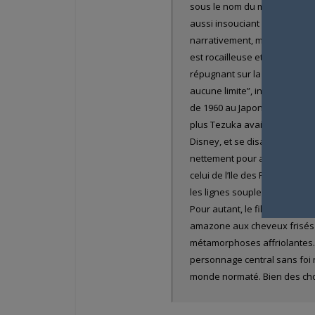
sous le nom du marchand Sinb
aussi insouciant et irresponsa
narrativement, mais le person
est rocailleuse et se veut vu
répugnant sur la fin. En eff
aucune limite”, inspiré par 
de 1960 au Japon. Le visage 
plus Tezuka avait la volonté 
Disney, et se disait que le seu
nettement pour adultes, anti-f
celui de l’Ile des Femmes, ill
les lignes souples sur fond r
Pour autant, le film a aussi 
amazone aux cheveux frisés d’
métamorphoses affriolantes… 
personnage central sans foi n
monde normaté. Bien des cho