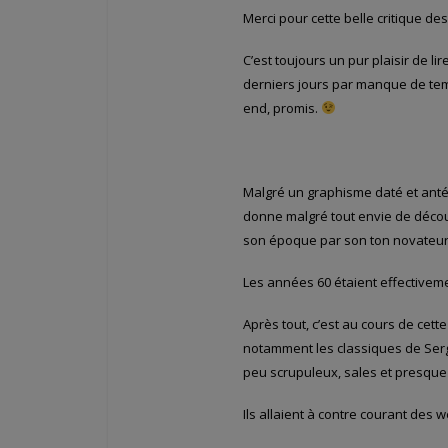
Merci pour cette belle critique de
C’est toujours un pur plaisir de li
derniers jours par manque de tem
end, promis.
Malgré un graphisme daté et antéd
donne malgré tout envie de décou
son époque par son ton novateur 
Les années 60 étaient effectivem
Après tout, c’est au cours de cett
notamment les classiques de Sergi
peu scrupuleux, sales et presque
Ils allaient à contre courant des