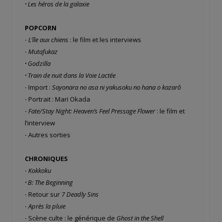
·
Les héros de la galaxie
POPCORN
·
L’île aux chiens
: le film et les interviews
·
Mutafukaz
·
Godzilla
·
Train de nuit dans la Voie Lactée
·
Import :
Sayonara no asa ni yakusoku no hana o kazarô
·
Portrait : Mari Okada
·
Fate/Stay Night: Heaven’s Feel Pressage Flower
: le film et
l’interview
·
Autres sorties
CHRONIQUES
·
Kokkoku
·
B: The Beginning
·
Retour sur
7 Deadly Sins
·
Après la pluie
·
Scène culte : le générique de
Ghost in the Shell