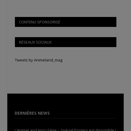
CONTENU SPONSORISÉ
RÉSEAUX SOCIAUX
Tweets by Animeland_mag
DERNIÈRES NEWS
L’AnimeLand Hors-Série – Spécial Posters est disponible !