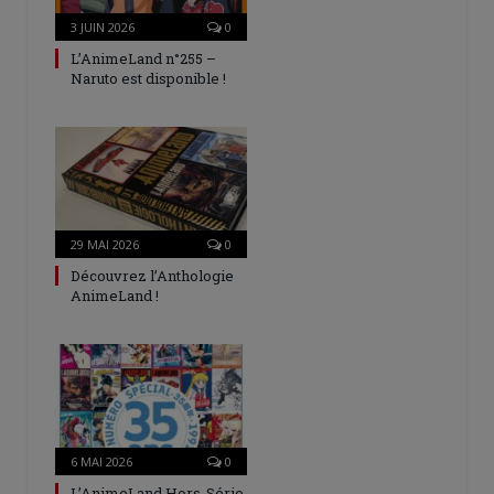
3 JUIN 2026
0
L’AnimeLand n°255 –
Naruto est disponible !
29 MAI 2026
0
Découvrez l’Anthologie
AnimeLand !
6 MAI 2026
0
L’AnimeLand Hors-Série