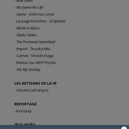
·
Blue Giant
·
No Game No Life
·
Game – Entre nos corps
·
La page Frenchie –
8-Options
·
Made in Abyss
·
Otaku Otaku
·
The Promised Neverland
·
Import : Tezuka Mix
·
Carnet : Shoichi Haga
·
Retour sur
MDP Psycho
·
Yes My Destiny
LES ARTISANS DE LA VF
·
Vincent Lefrançois
REPORTAGE
·
Kuropop
JEUX VIDÉO