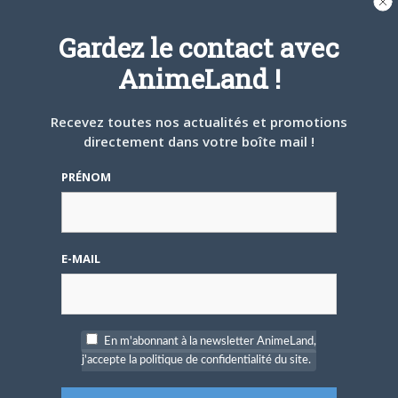
·
Interview : Yu Suzuki
·
Interview : Hisashi Koinuma
Gardez le contact avec
AnimeLand !
HORS LES MURS
Les patineurs et les
anime
Recevez toutes nos actualités et promotions
SHOPPING
directement dans votre boîte mail !
Lire, écouter, voir, collectionner
PRÉNOM
EVENT
·
Reportage : Magic
·
Reportage : Paris Manga/Japan Tours
E-MAIL
·
Agenda
NUMÉRO
221
DATE DE SORTIE
28 mars 2018
En m'abonnant à la newsletter AnimeLand,
j'accepte la politique de confidentialité du site.
NOMBRE DE PAGES
116