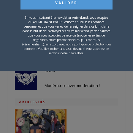
PRIX
7,80 €
En vous inscrivant à la newsletter AnimeLand, vous acceptez
qu'AM MEDIA NETWORK collecte et utilise les données
PARLEZ-EN À VOS AMIS !
personnelles que vous venez de renseigner dans ce formulaire
dans le but de vous envoyer ses offres marketing personnalisées
Twitter
Facebook
Google+
Pinterest
LinkedIn
que vous avez acceptées de recevoir (nouvelles sorties de
magazines, offres promotionnelles, jeux-concours,
Tumblr
Email
événementiel...), en accord avec
notre politique de protection des
données
. Veuillez cocher la cases ci-dessus si vous acceptez de
recevoir notre newsletter.
A PROPOS DE L'AUTEUR
LINE.R
Modératrice avec modération !
ARTICLES LIÉS