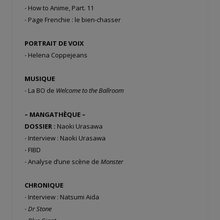
·
How to Anime, Part. 11
·
Page Frenchie : le bien-chasser
PORTRAIT DE VOIX
·
Helena Coppejeans
MUSIQUE
·
La BO de
Welcome to the Ballroom
– MANGATHÈQUE –
DOSSIER :
Naoki Urasawa
·
Interview : Naoki Urasawa
·
FIBD
·
Analyse d’une scène de
Monster
CHRONIQUE
·
Interview : Natsumi Aida
·
Dr Stone