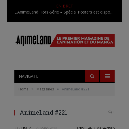
EN BREF
L’AnimeLand Hors-Série – Spécial Posters est disponible !
NAVIGATE
»
»
Home
Magazines
AnimeLand #221
AnimeLand #221
0
PAR
LINE.R
LE
28 MARS 2018
ANIMELAND
,
MAGAZINES