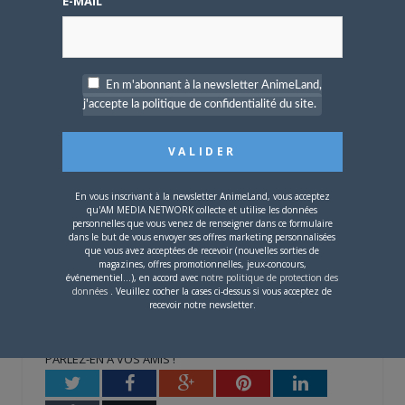
E-MAIL
Etienne Farrenq
Thomas Bardet
TROUVAILLE
En m'abonnant à la newsletter AnimeLand,
Blindsight
j'accepte la politique de confidentialité du site.
HUMEUR
NUMÉRO
237
En vous inscrivant à la newsletter AnimeLand, vous acceptez
qu'AM MEDIA NETWORK collecte et utilise les données
personnelles que vous venez de renseigner dans ce formulaire
DATE DE SORTIE
05/01/2022
dans le but de vous envoyer ses offres marketing personnalisées
que vous avez acceptées de recevoir (nouvelles sorties de
NOMBRE DE PAGES
144
magazines, offres promotionnelles, jeux-concours,
événementiel...), en accord avec
notre politique de protection des
PRIX
12,50 €
données
. Veuillez cocher la cases ci-dessus si vous acceptez de
recevoir notre newsletter.
PARLEZ-EN À VOS AMIS !
Twitter
Facebook
Google+
Pinterest
LinkedIn