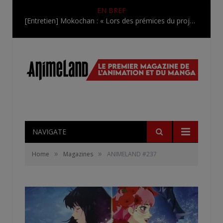
EN BREF
[Entretien] Mokochan : « Lors des prémices du projet, il était déjà demandé de suivre au mieux le manga originel.»
NAVIGATE
»
»
Home
Magazines
ANIMELAND #237