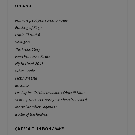
ON A VU
Komi ne peut pas communiquer
Ranking of Kings
Lupin III part 6
Sakugan
The Heike Story
Fena Princesse Pirate
Night Head 2041
White Snake
Platinum End
Encanto
Les Lapins Crétins Invasion : Objectif Mars
Scooby-Doo ! et Courage le chien froussard
Mortal Kombat Legends :
Battle of the Realms
ÇA FERAIT UN BON
ANIME
!