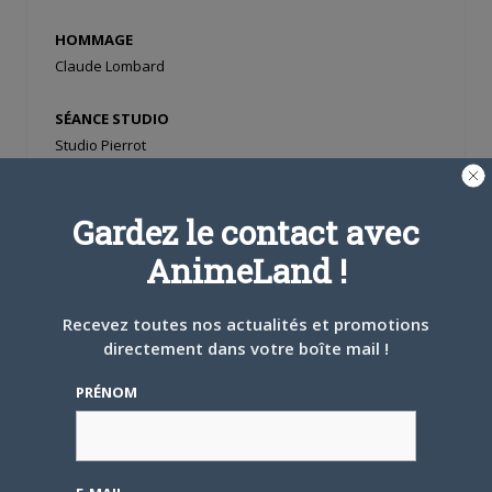
HOMMAGE
Claude Lombard
SÉANCE STUDIO
Studio Pierrot
JEU VIDÉO
Gardez le contact avec
Demon Slayer
AnimeLand !
Metroid Dread
Recevez toutes nos actualités et promotions
IL ÉTAIT UNE PUB
directement dans votre boîte mail !
Travel Oregon
PRÉNOM
FIGURE DE PRO
Anne de Galard et Eric Garnet
CROWDFUNDING