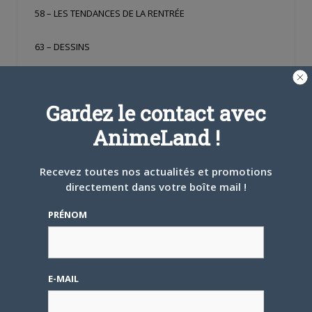
58 – LES TENDANCES DE LA RENTRÉE
63 – DESSINS
NUMÉRO
58
Gardez le contact avec
DATE DE SORTIE
05/08/2020
AnimeLand !
NOMBRE DE PAGES
64
PRIX
6,50 €
Recevez toutes nos actualités et promotions
directement dans votre boîte mail !
PARLEZ-EN À VOS AMIS !
PRÉNOM
Twitter
Facebook
Google+
Pinterest
LinkedIn
Tumblr
Email
E-MAIL
A PROPOS DE L'AUTEUR