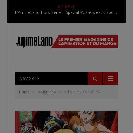
EN BREF
L’AnimeLand Hors-Série – Spécial Posters est disponible !
NAVIGATE
»
»
Home
Magazines
ANIMELAND X-TRA 58