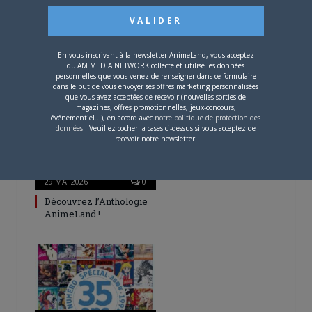
3 JUIN 2026
0
En vous inscrivant à la newsletter AnimeLand, vous acceptez
L’AnimeLand n°255 –
qu'AM MEDIA NETWORK collecte et utilise les données
Naruto est disponible !
personnelles que vous venez de renseigner dans ce formulaire
dans le but de vous envoyer ses offres marketing personnalisées
que vous avez acceptées de recevoir (nouvelles sorties de
magazines, offres promotionnelles, jeux-concours,
événementiel...), en accord avec
notre politique de protection des
données
. Veuillez cocher la cases ci-dessus si vous acceptez de
recevoir notre newsletter.
29 MAI 2026
0
Découvrez l’Anthologie
AnimeLand !