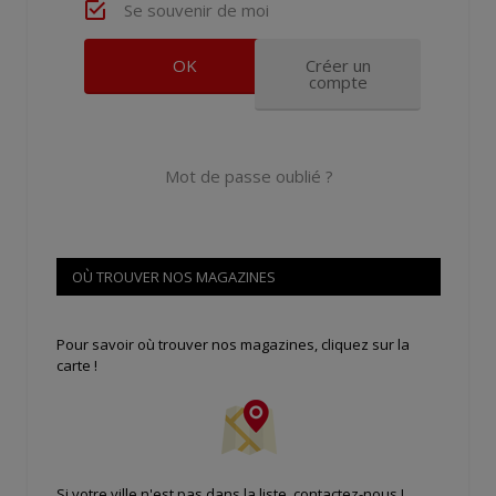
Se souvenir de moi
Créer un
compte
Mot de passe oublié ?
OÙ TROUVER NOS MAGAZINES
Pour savoir où trouver nos magazines, cliquez sur la
carte !
Si votre ville n'est pas dans la liste,
contactez-nous
!