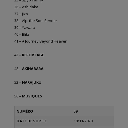
36 – Ashidaka
37 – Jizo
38 – Alpi the Soul Sender
39 – Yawara
40 – Blitz
41 – A Journey Beyond Heaven
43 –
REPORTAGE
48 –
AKIHABARA
52 –
HARAJUKU
56 –
MUSIQUES
NUMÉRO
59
DATE DE SORTIE
18/11/2020