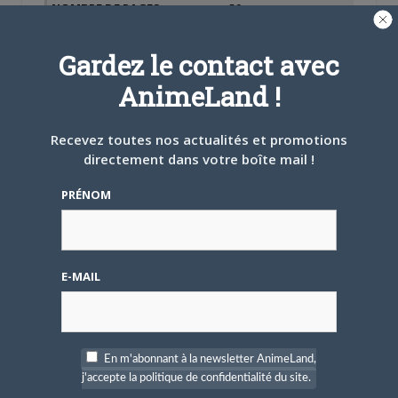
NOMBRE DE PAGES
59
PRIX
6,50 €
Gardez le contact avec
AnimeLand !
PARLEZ-EN À VOS AMIS !
Twitter
Facebook
Google+
Pinterest
LinkedIn
Recevez toutes nos actualités et promotions
directement dans votre boîte mail !
Tumblr
Email
PRÉNOM
A PROPOS DE L'AUTEUR
CAMI-SAMA
E-MAIL
ARTICLES LIÉS
En m'abonnant à la newsletter AnimeLand,
j'accepte la politique de confidentialité du site.