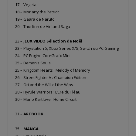
17 – Vegeta
18 – Moriarty the Patriot
19 – Gaara de Naruto
20 – Thorfinn de Vinland Saga
23 –
JEUX VIDEO Sélection de Noël
23 – Playstation 5, Xbox Series X/S, Switch ou PC Gaming
24 – PC Engine CoreGrafx Mini
25 – Demon’s Souls
25 – Kingdom Hearts : Melody of Memory
26 – Street Fighter V : Champion Edition
27 – Ori and the Will of the Wips
28 – Hyrule Warriors : L’Ere du Fléau
30 – Mario Kart Live : Home Circuit
31 –
ARTBOOK
35 –
MANGA
35 – Spy x Family