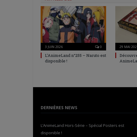
3 JUIN 2026
0
29 MAI 202
L’AnimeLand n°255 – Naruto est
Découvre
disponible !
AnimeLa
DERNIÈRES NEWS
L’AnimeLand Hors-Série – Spécial Posters est
disponible !