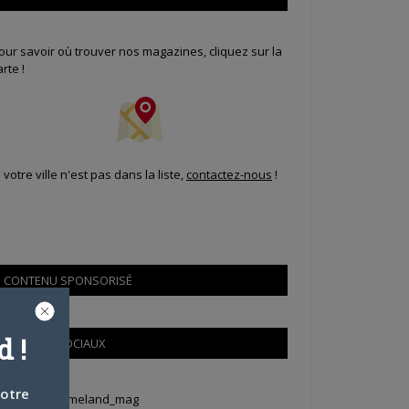
our savoir où trouver nos magazines, cliquez sur la
arte !
i votre ville n'est pas dans la liste,
contactez-nous
!
CONTENU SPONSORISÉ
 !
RÉSEAUX SOCIAUX
votre
weets by Animeland_mag