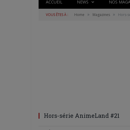
ACCUEIL
NEWS
NOS MAGA
»
»
VOUS ÊTES À :
Home
Magazines
Hors-s
Hors-série AnimeLand #21