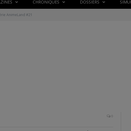
ZINES
CHRONIQUES
DOSSIERS
SIMU
érie AnimeLand #21
0