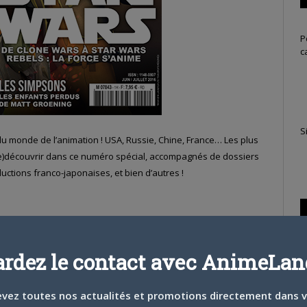
P
c
S
 du monde de l’animation ! USA, Russie, Chine, France… Les plus
re)découvrir dans ce numéro spécial, accompagnés de dossiers
uctions franco-japonaises, et bien d’autres !
ardez le contact avec AnimeLand
vez toutes nos actualités et promotions directement dans 
T