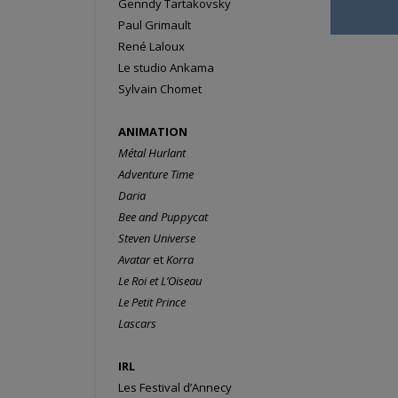
Genndy
Tartakovsky
Paul
Grimault
René
Laloux
Le studio Ankama
Sylvain
Chomet
ANIMATION
Métal Hurlant
Adventure Time
Daria
Bee and Puppycat
Steven Universe
Avatar
et
Korra
Le Roi et L’Oiseau
Le Petit Prince
Lascars
IRL
Les Festival d’Annecy