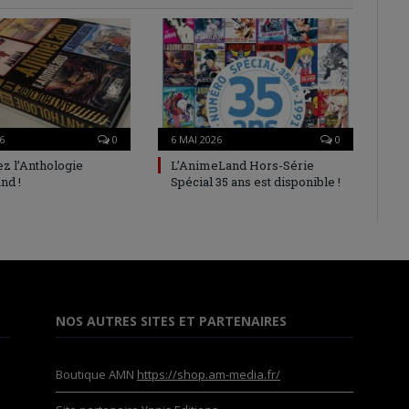
6
0
6 MAI 2026
0
z l’Anthologie
L’AnimeLand Hors-Série
nd !
Spécial 35 ans est disponible !
NOS AUTRES SITES ET PARTENAIRES
Boutique AMN
https://shop.am-media.fr/