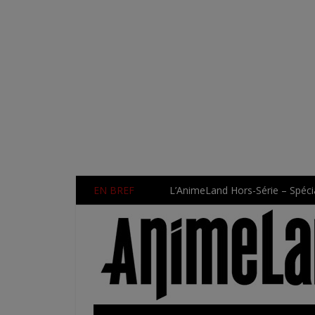
EN BREF
L’AnimeLand Hors-Série – Spécia