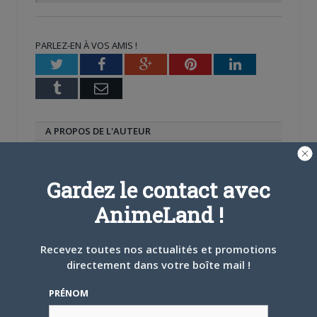
PARLEZ-EN À VOS AMIS !
Twitter
Facebook
Google+
Pinterest
LinkedIn
Tumblr
Email
A PROPOS DE L'AUTEUR
CAMI-SAMA
Gardez le contact avec
AnimeLand !
ARTICLES LIÉS
Recevez toutes nos actualités et promotions
directement dans votre boîte mail !
PRÉNOM