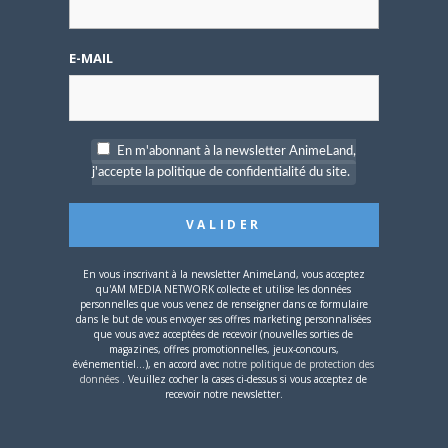
3 JUIN 2026
0
L’AnimeLand n°255 –
Naruto est disponible !
E-MAIL
En m'abonnant à la newsletter AnimeLand,
j'accepte la politique de confidentialité du site.
29 MAI 2026
0
Découvrez l’Anthologie
AnimeLand !
En vous inscrivant à la newsletter AnimeLand, vous acceptez
qu'AM MEDIA NETWORK collecte et utilise les données
personnelles que vous venez de renseigner dans ce formulaire
dans le but de vous envoyer ses offres marketing personnalisées
que vous avez acceptées de recevoir (nouvelles sorties de
magazines, offres promotionnelles, jeux-concours,
événementiel...), en accord avec
notre politique de protection des
données
. Veuillez cocher la cases ci-dessus si vous acceptez de
recevoir notre newsletter.
6 MAI 2026
0
L’AnimeLand Hors-Série
Spécial 35 ans est