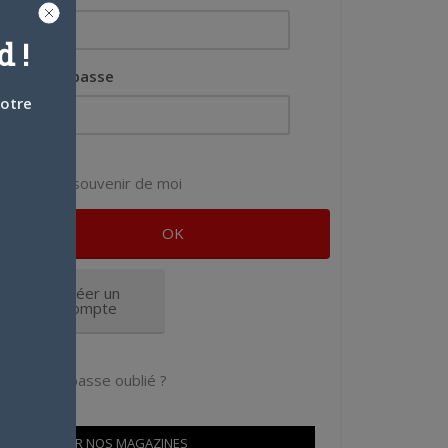
 !
Mot de passe
votre
Se souvenir de moi
Créer un
compte
Mot de passe oublié ?
OÙ TROUVER NOS MAGAZINES