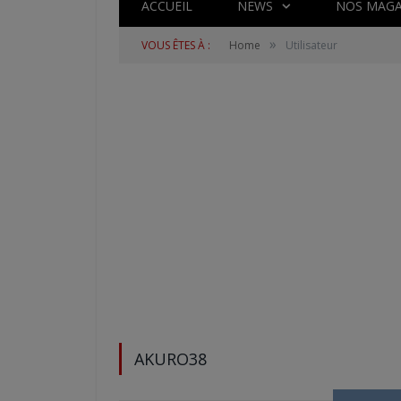
ACCUEIL
NEWS
NOS MAGA
»
VOUS ÊTES À :
Home
Utilisateur
AKURO38