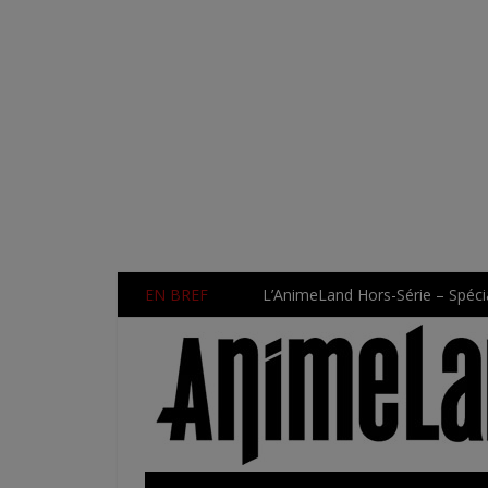
EN BREF
L’AnimeLand Hors-Série – Spécia