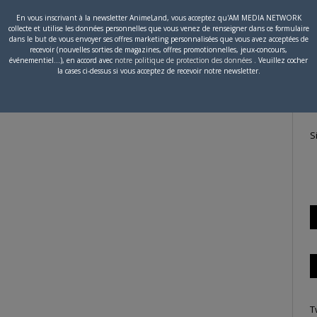
En vous inscrivant à la newsletter AnimeLand, vous acceptez qu'AM MEDIA NETWORK
collecte et utilise les données personnelles que vous venez de renseigner dans ce formulaire
P
dans le but de vous envoyer ses offres marketing personnalisées que vous avez acceptées de
recevoir (nouvelles sorties de magazines, offres promotionnelles, jeux-concours,
c
événementiel...), en accord avec
notre politique de protection des données
. Veuillez cocher
la cases ci-dessus si vous acceptez de recevoir notre newsletter.
S
T