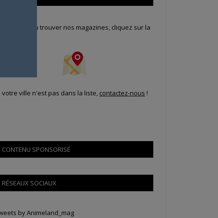
our savoir où trouver nos magazines, cliquez sur la
arte !
i votre ville n'est pas dans la liste,
contactez-nous
!
CONTENU SPONSORISÉ
RÉSEAUX SOCIAUX
weets by Animeland_mag