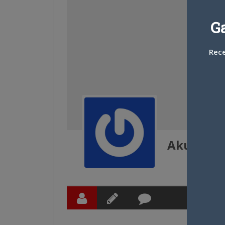
G
Rece
Akuro38