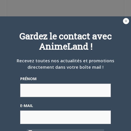
Se souvenir de moi
Gardez le contact avec
AnimeLand !
Créer un
compte
Recevez toutes nos actualités et promotions
directement dans votre boîte mail !
Mot de passe oublié ?
PRÉNOM
OÙ TROUVER NOS MAGAZINES
E-MAIL
Pour savoir où trouver nos magazines, cliquez sur la
carte !