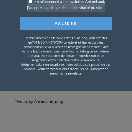
En m'abonnant à la newsletter AnimeLand,
j'accepte la politique de confidentialité du site.
Si votre ville n'est pas dans la liste,
contactez-nous
!
En vous inscrivant à la newsletter AnimeLand, vous acceptez
qu'AM MEDIA NETWORK collecte et utilise les données
personnelles que vous venez de renseigner dans ce formulaire
dans le but de vous envoyer ses offres marketing personnalisées
que vous avez acceptées de recevoir (nouvelles sorties de
magazines, offres promotionnelles, jeux-concours,
CONTENU SPONSORISÉ
événementiel...), en accord avec
notre politique de protection des
données
. Veuillez cocher la cases ci-dessus si vous acceptez de
recevoir notre newsletter.
RÉSEAUX SOCIAUX
Tweets by Animeland_mag