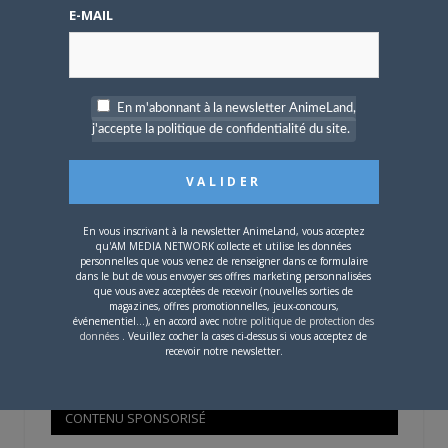
Mot de passe oublié ?
E-MAIL
OÙ TROUVER NOS MAGAZINES
En m'abonnant à la newsletter AnimeLand,
j'accepte la politique de confidentialité du site.
Pour savoir où trouver nos magazines, cliquez sur la
carte !
En vous inscrivant à la newsletter AnimeLand, vous acceptez
qu'AM MEDIA NETWORK collecte et utilise les données
personnelles que vous venez de renseigner dans ce formulaire
dans le but de vous envoyer ses offres marketing personnalisées
que vous avez acceptées de recevoir (nouvelles sorties de
Si votre ville n'est pas dans la liste,
contactez-nous
!
magazines, offres promotionnelles, jeux-concours,
événementiel...), en accord avec
notre politique de protection des
données
. Veuillez cocher la cases ci-dessus si vous acceptez de
recevoir notre newsletter.
CONTENU SPONSORISÉ