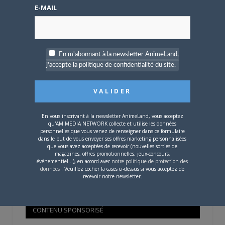
Mot de passe oublié ?
E-MAIL
OÙ TROUVER NOS MAGAZINES
En m'abonnant à la newsletter AnimeLand,
j'accepte la politique de confidentialité du site.
Pour savoir où trouver nos magazines, cliquez sur la
carte !
En vous inscrivant à la newsletter AnimeLand, vous acceptez
qu'AM MEDIA NETWORK collecte et utilise les données
personnelles que vous venez de renseigner dans ce formulaire
dans le but de vous envoyer ses offres marketing personnalisées
que vous avez acceptées de recevoir (nouvelles sorties de
Si votre ville n'est pas dans la liste,
contactez-nous
!
magazines, offres promotionnelles, jeux-concours,
événementiel...), en accord avec
notre politique de protection des
données
. Veuillez cocher la cases ci-dessus si vous acceptez de
recevoir notre newsletter.
CONTENU SPONSORISÉ