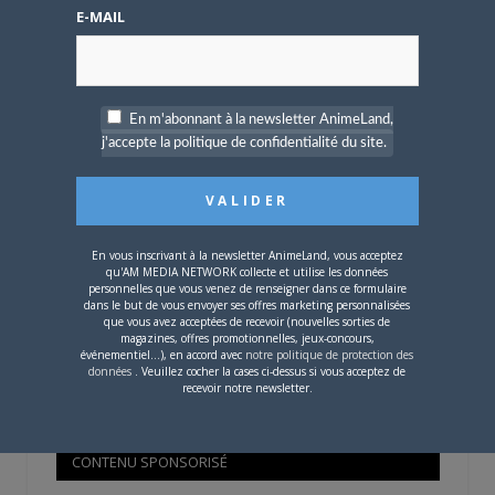
Mot de passe oublié ?
E-MAIL
OÙ TROUVER NOS MAGAZINES
En m'abonnant à la newsletter AnimeLand,
j'accepte la politique de confidentialité du site.
Pour savoir où trouver nos magazines, cliquez sur la
carte !
En vous inscrivant à la newsletter AnimeLand, vous acceptez
qu'AM MEDIA NETWORK collecte et utilise les données
personnelles que vous venez de renseigner dans ce formulaire
dans le but de vous envoyer ses offres marketing personnalisées
que vous avez acceptées de recevoir (nouvelles sorties de
Si votre ville n'est pas dans la liste,
contactez-nous
!
magazines, offres promotionnelles, jeux-concours,
événementiel...), en accord avec
notre politique de protection des
données
. Veuillez cocher la cases ci-dessus si vous acceptez de
recevoir notre newsletter.
CONTENU SPONSORISÉ