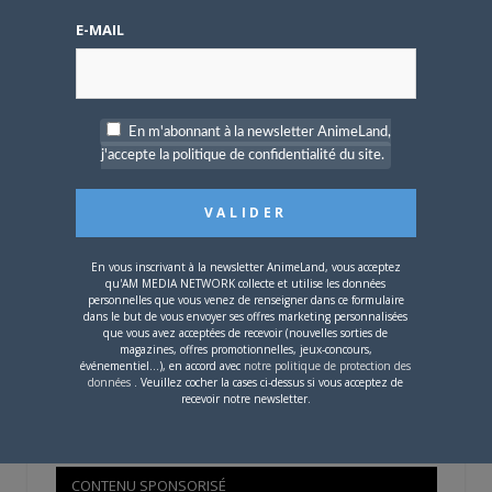
E-MAIL
Mot de passe oublié ?
En m'abonnant à la newsletter AnimeLand,
OÙ TROUVER NOS MAGAZINES
j'accepte la politique de confidentialité du site.
Pour savoir où trouver nos magazines, cliquez sur la
carte !
En vous inscrivant à la newsletter AnimeLand, vous acceptez
qu'AM MEDIA NETWORK collecte et utilise les données
personnelles que vous venez de renseigner dans ce formulaire
dans le but de vous envoyer ses offres marketing personnalisées
que vous avez acceptées de recevoir (nouvelles sorties de
magazines, offres promotionnelles, jeux-concours,
Si votre ville n'est pas dans la liste,
contactez-nous
!
événementiel...), en accord avec
notre politique de protection des
données
. Veuillez cocher la cases ci-dessus si vous acceptez de
recevoir notre newsletter.
CONTENU SPONSORISÉ