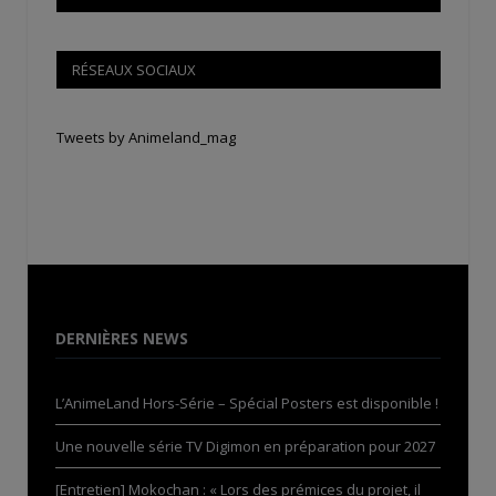
RÉSEAUX SOCIAUX
Tweets by Animeland_mag
DERNIÈRES NEWS
L’AnimeLand Hors-Série – Spécial Posters est disponible !
Une nouvelle série TV Digimon en préparation pour 2027
[Entretien] Mokochan : « Lors des prémices du projet, il