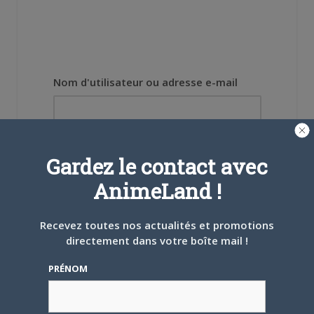
Nom d'utilisateur ou adresse e-mail
Mot de passe
Gardez le contact avec
AnimeLand !
Recevez toutes nos actualités et promotions
Se souvenir de moi
directement dans votre boîte mail !
PRÉNOM
Créer un
compte