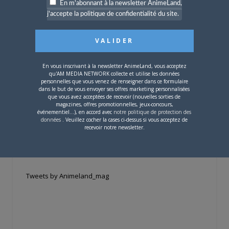
En m'abonnant à la newsletter AnimeLand,
j'accepte la politique de confidentialité du site.
Si votre ville n'est pas dans la liste,
contactez-nous
!
En vous inscrivant à la newsletter AnimeLand, vous acceptez
qu'AM MEDIA NETWORK collecte et utilise les données
personnelles que vous venez de renseigner dans ce formulaire
dans le but de vous envoyer ses offres marketing personnalisées
que vous avez acceptées de recevoir (nouvelles sorties de
magazines, offres promotionnelles, jeux-concours,
CONTENU SPONSORISÉ
événementiel...), en accord avec
notre politique de protection des
données
. Veuillez cocher la cases ci-dessus si vous acceptez de
recevoir notre newsletter.
RÉSEAUX SOCIAUX
Tweets by Animeland_mag