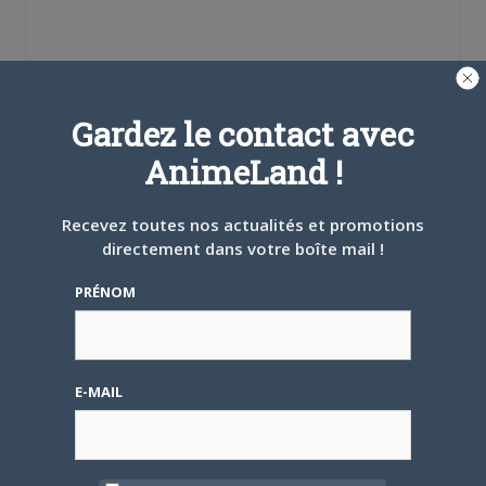
Se souvenir de moi
Gardez le contact avec
AnimeLand !
Créer un
compte
Recevez toutes nos actualités et promotions
directement dans votre boîte mail !
Mot de passe oublié ?
PRÉNOM
OÙ TROUVER NOS MAGAZINES
E-MAIL
Pour savoir où trouver nos magazines, cliquez sur la
carte !