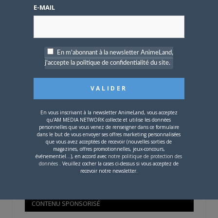
Mot de passe oublié ?
E-MAIL
OÙ TROUVER NOS MAGAZINES
En m'abonnant à la newsletter AnimeLand,
j'accepte la politique de confidentialité du site.
Pour savoir où trouver nos magazines, cliquez sur la
carte !
En vous inscrivant à la newsletter AnimeLand, vous acceptez
qu'AM MEDIA NETWORK collecte et utilise les données
personnelles que vous venez de renseigner dans ce formulaire
dans le but de vous envoyer ses offres marketing personnalisées
que vous avez acceptées de recevoir (nouvelles sorties de
Si votre ville n'est pas dans la liste,
contactez-nous
!
magazines, offres promotionnelles, jeux-concours,
événementiel...), en accord avec
notre politique de protection des
données
. Veuillez cocher la cases ci-dessus si vous acceptez de
recevoir notre newsletter.
CONTENU SPONSORISÉ