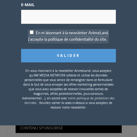
Mot de passe oublié ?
E-MAIL
OÙ TROUVER NOS MAGAZINES
En m'abonnant à la newsletter AnimeLand,
j'accepte la politique de confidentialité du site.
Pour savoir où trouver nos magazines, cliquez sur la
carte !
En vous inscrivant à la newsletter AnimeLand, vous acceptez
qu'AM MEDIA NETWORK collecte et utilise les données
personnelles que vous venez de renseigner dans ce formulaire
dans le but de vous envoyer ses offres marketing personnalisées
que vous avez acceptées de recevoir (nouvelles sorties de
Si votre ville n'est pas dans la liste,
contactez-nous
!
magazines, offres promotionnelles, jeux-concours,
événementiel...), en accord avec
notre politique de protection des
données
. Veuillez cocher la cases ci-dessus si vous acceptez de
recevoir notre newsletter.
CONTENU SPONSORISÉ