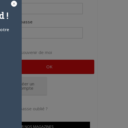
 !
Mot de passe
votre
Se souvenir de moi
Créer un
compte
Mot de passe oublié ?
OÙ TROUVER NOS MAGAZINES