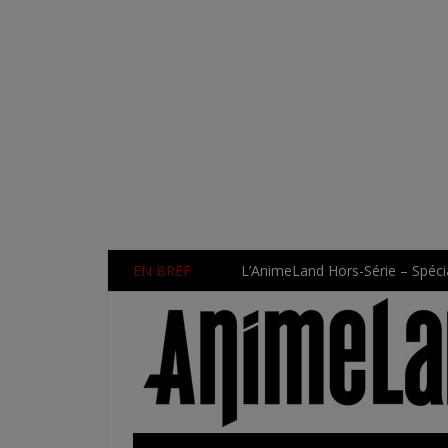
EN BREF
L’AnimeLand Hors-Série – Spécia