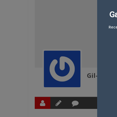
G
Rece
Gil-Galad