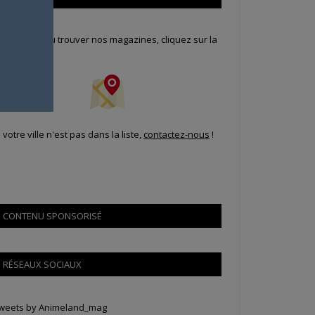
our savoir où trouver nos magazines, cliquez sur la
arte !
i votre ville n'est pas dans la liste,
contactez-nous
!
CONTENU SPONSORISÉ
RÉSEAUX SOCIAUX
weets by Animeland_mag