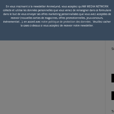
En vous inscrivant à la newsletter AnimeLand, vous acceptez qu'AM MEDIA NETWORK
collecte et utilise les données personnelles que vous venez de renseigner dans ce formulaire
P
dans le but de vous envoyer ses offres marketing personnalisées que vous avez acceptées de
recevoir (nouvelles sorties de magazines, offres promotionnelles, jeux-concours,
c
événementiel...), en accord avec
notre politique de protection des données
. Veuillez cocher
la cases ci-dessus si vous acceptez de recevoir notre newsletter.
S
T