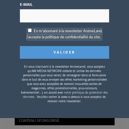
Mot de passe oublié ?
E-MAIL
OÙ TROUVER NOS MAGAZINES
En m'abonnant à la newsletter AnimeLand,
j'accepte la politique de confidentialité du site.
Pour savoir où trouver nos magazines, cliquez sur la
carte !
En vous inscrivant à la newsletter AnimeLand, vous acceptez
qu'AM MEDIA NETWORK collecte et utilise les données
personnelles que vous venez de renseigner dans ce formulaire
dans le but de vous envoyer ses offres marketing personnalisées
que vous avez acceptées de recevoir (nouvelles sorties de
Si votre ville n'est pas dans la liste,
contactez-nous
!
magazines, offres promotionnelles, jeux-concours,
événementiel...), en accord avec
notre politique de protection des
données
. Veuillez cocher la cases ci-dessus si vous acceptez de
recevoir notre newsletter.
CONTENU SPONSORISÉ