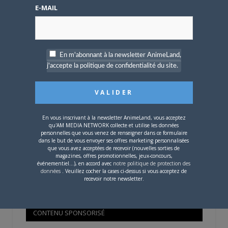
Mot de passe oublié ?
E-MAIL
OÙ TROUVER NOS MAGAZINES
En m'abonnant à la newsletter AnimeLand,
j'accepte la politique de confidentialité du site.
Pour savoir où trouver nos magazines, cliquez sur la
carte !
En vous inscrivant à la newsletter AnimeLand, vous acceptez
qu'AM MEDIA NETWORK collecte et utilise les données
personnelles que vous venez de renseigner dans ce formulaire
dans le but de vous envoyer ses offres marketing personnalisées
que vous avez acceptées de recevoir (nouvelles sorties de
Si votre ville n'est pas dans la liste,
contactez-nous
!
magazines, offres promotionnelles, jeux-concours,
événementiel...), en accord avec
notre politique de protection des
données
. Veuillez cocher la cases ci-dessus si vous acceptez de
recevoir notre newsletter.
CONTENU SPONSORISÉ