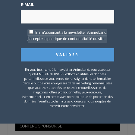
Mot de passe oublié ?
E-MAIL
OÙ TROUVER NOS MAGAZINES
En m'abonnant à la newsletter AnimeLand,
j'accepte la politique de confidentialité du site.
Pour savoir où trouver nos magazines, cliquez sur la
carte !
En vous inscrivant à la newsletter AnimeLand, vous acceptez
qu'AM MEDIA NETWORK collecte et utilise les données
personnelles que vous venez de renseigner dans ce formulaire
dans le but de vous envoyer ses offres marketing personnalisées
que vous avez acceptées de recevoir (nouvelles sorties de
Si votre ville n'est pas dans la liste,
contactez-nous
!
magazines, offres promotionnelles, jeux-concours,
événementiel...), en accord avec
notre politique de protection des
données
. Veuillez cocher la cases ci-dessus si vous acceptez de
recevoir notre newsletter.
CONTENU SPONSORISÉ