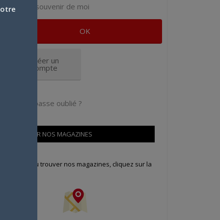
Se souvenir de moi
votre
Créer un
compte
Mot de passe oublié ?
OÙ TROUVER NOS MAGAZINES
our savoir où trouver nos magazines, cliquez sur la
arte !