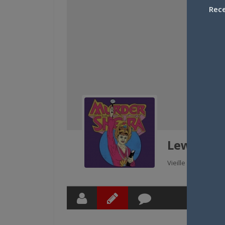
Rece
Lewis-Sca
Vieille chose qui n