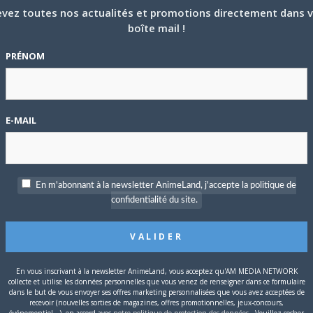
vez toutes nos actualités et promotions directement dans 
boîte mail !
PRÉNOM
E-MAIL
En m'abonnant à la newsletter AnimeLand, j'accepte la politique de
role
confidentialité du site.
e peut pas changer son avatar, je grrrrrr
P
c
En vous inscrivant à la newsletter AnimeLand, vous acceptez qu'AM MEDIA NETWORK
collecte et utilise les données personnelles que vous venez de renseigner dans ce formulaire
dans le but de vous envoyer ses offres marketing personnalisées que vous avez acceptées de
recevoir (nouvelles sorties de magazines, offres promotionnelles, jeux-concours,
événementiel...), en accord avec
notre politique de protection des données
. Veuillez cocher