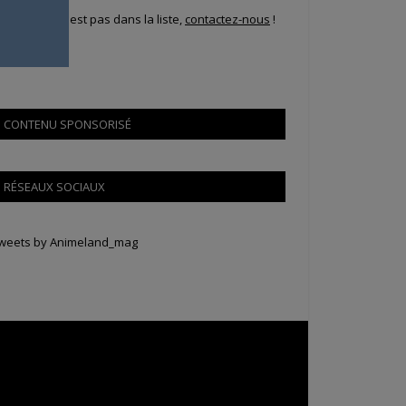
i votre ville n'est pas dans la liste,
contactez-nous
!
CONTENU SPONSORISÉ
RÉSEAUX SOCIAUX
weets by Animeland_mag