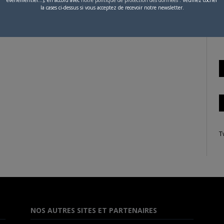
la cases ci-dessus si vous acceptez de recevoir notre newsletter.
S
 n'a publié aucun article.
T
NOS AUTRES SITES ET PARTENAIRES