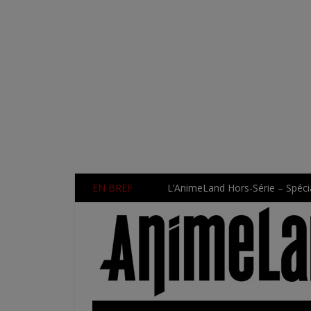
EN BREF
L’AnimeLand Hors-Série – Spécia