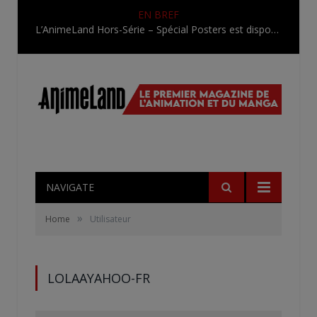
EN BREF
L’AnimeLand Hors-Série – Spécial Posters est disponible !
NAVIGATE
»
Home
Utilisateur
LOLAAYAHOO-FR