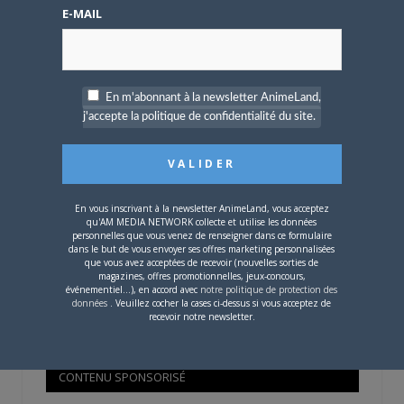
Mot de passe oublié ?
E-MAIL
OÙ TROUVER NOS MAGAZINES
En m'abonnant à la newsletter AnimeLand,
j'accepte la politique de confidentialité du site.
Pour savoir où trouver nos magazines, cliquez sur la
carte !
En vous inscrivant à la newsletter AnimeLand, vous acceptez
qu'AM MEDIA NETWORK collecte et utilise les données
personnelles que vous venez de renseigner dans ce formulaire
dans le but de vous envoyer ses offres marketing personnalisées
que vous avez acceptées de recevoir (nouvelles sorties de
Si votre ville n'est pas dans la liste,
contactez-nous
!
magazines, offres promotionnelles, jeux-concours,
événementiel...), en accord avec
notre politique de protection des
données
. Veuillez cocher la cases ci-dessus si vous acceptez de
recevoir notre newsletter.
CONTENU SPONSORISÉ