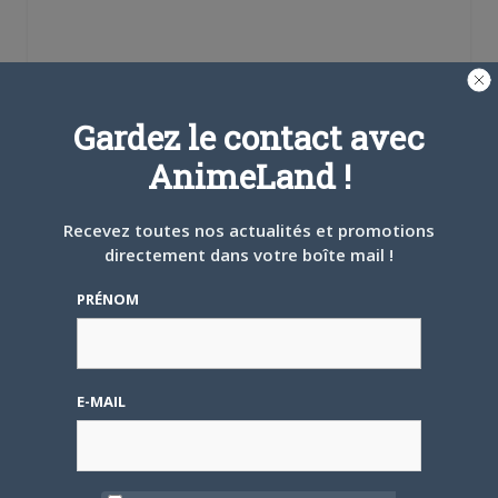
Se souvenir de moi
Gardez le contact avec
AnimeLand !
Créer un
compte
Recevez toutes nos actualités et promotions
directement dans votre boîte mail !
Mot de passe oublié ?
PRÉNOM
OÙ TROUVER NOS MAGAZINES
E-MAIL
Pour savoir où trouver nos magazines, cliquez sur la
carte !