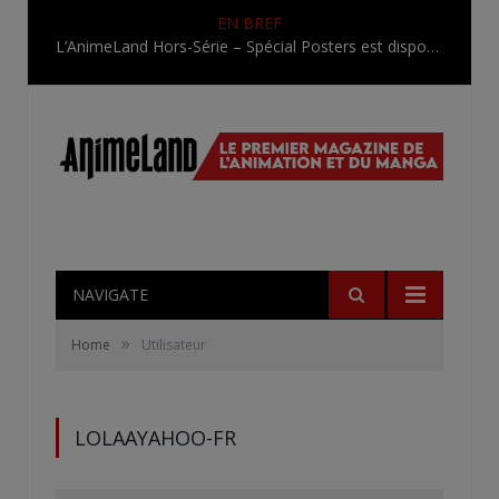
EN BREF
L’AnimeLand Hors-Série – Spécial Posters est disponible !
NAVIGATE
»
Home
Utilisateur
LOLAAYAHOO-FR