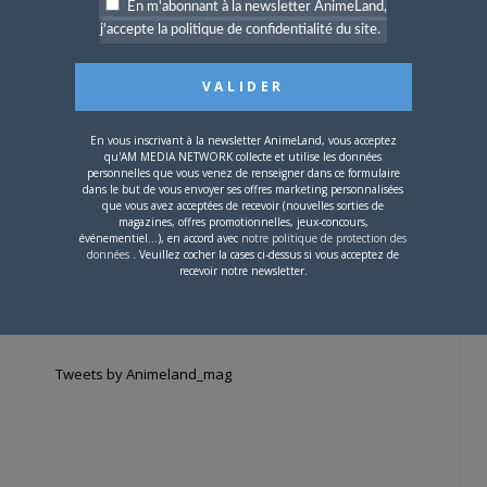
En m'abonnant à la newsletter AnimeLand,
j'accepte la politique de confidentialité du site.
Si votre ville n'est pas dans la liste,
contactez-nous
!
En vous inscrivant à la newsletter AnimeLand, vous acceptez
qu'AM MEDIA NETWORK collecte et utilise les données
personnelles que vous venez de renseigner dans ce formulaire
dans le but de vous envoyer ses offres marketing personnalisées
que vous avez acceptées de recevoir (nouvelles sorties de
magazines, offres promotionnelles, jeux-concours,
CONTENU SPONSORISÉ
événementiel...), en accord avec
notre politique de protection des
données
. Veuillez cocher la cases ci-dessus si vous acceptez de
recevoir notre newsletter.
RÉSEAUX SOCIAUX
Tweets by Animeland_mag