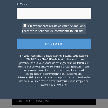
Mot de passe oublié ?
E-MAIL
OÙ TROUVER NOS MAGAZINES
En m'abonnant à la newsletter AnimeLand,
j'accepte la politique de confidentialité du site.
Pour savoir où trouver nos magazines, cliquez sur la
carte !
En vous inscrivant à la newsletter AnimeLand, vous acceptez
qu'AM MEDIA NETWORK collecte et utilise les données
personnelles que vous venez de renseigner dans ce formulaire
dans le but de vous envoyer ses offres marketing personnalisées
que vous avez acceptées de recevoir (nouvelles sorties de
Si votre ville n'est pas dans la liste,
contactez-nous
!
magazines, offres promotionnelles, jeux-concours,
événementiel...), en accord avec
notre politique de protection des
données
. Veuillez cocher la cases ci-dessus si vous acceptez de
recevoir notre newsletter.
CONTENU SPONSORISÉ