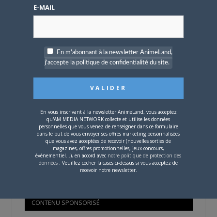
Mot de passe oublié ?
E-MAIL
OÙ TROUVER NOS MAGAZINES
En m'abonnant à la newsletter AnimeLand,
j'accepte la politique de confidentialité du site.
Pour savoir où trouver nos magazines, cliquez sur la
carte !
En vous inscrivant à la newsletter AnimeLand, vous acceptez
qu'AM MEDIA NETWORK collecte et utilise les données
personnelles que vous venez de renseigner dans ce formulaire
dans le but de vous envoyer ses offres marketing personnalisées
que vous avez acceptées de recevoir (nouvelles sorties de
Si votre ville n'est pas dans la liste,
contactez-nous
!
magazines, offres promotionnelles, jeux-concours,
événementiel...), en accord avec
notre politique de protection des
données
. Veuillez cocher la cases ci-dessus si vous acceptez de
recevoir notre newsletter.
CONTENU SPONSORISÉ