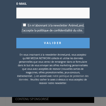
Mot de passe oublié ?
E-MAIL
OÙ TROUVER NOS MAGAZINES
En m'abonnant à la newsletter AnimeLand,
j'accepte la politique de confidentialité du site.
Pour savoir où trouver nos magazines, cliquez sur la
carte !
En vous inscrivant à la newsletter AnimeLand, vous acceptez
qu'AM MEDIA NETWORK collecte et utilise les données
personnelles que vous venez de renseigner dans ce formulaire
dans le but de vous envoyer ses offres marketing personnalisées
que vous avez acceptées de recevoir (nouvelles sorties de
Si votre ville n'est pas dans la liste,
contactez-nous
!
magazines, offres promotionnelles, jeux-concours,
événementiel...), en accord avec
notre politique de protection des
données
. Veuillez cocher la cases ci-dessus si vous acceptez de
recevoir notre newsletter.
CONTENU SPONSORISÉ