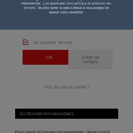
événementiel...), en accord avec
notre politique de protection des
données
. Veuillez cocher la cases ci-dessus si vous acceptez de
recevoir notre newsletter.
Se souvenir de moi
Créer un
compte
Mot de passe oublié ?
OÙ TROUVER NOS MAGAZINES
Pour savoir où trouver nos magazines, cliquez sur la