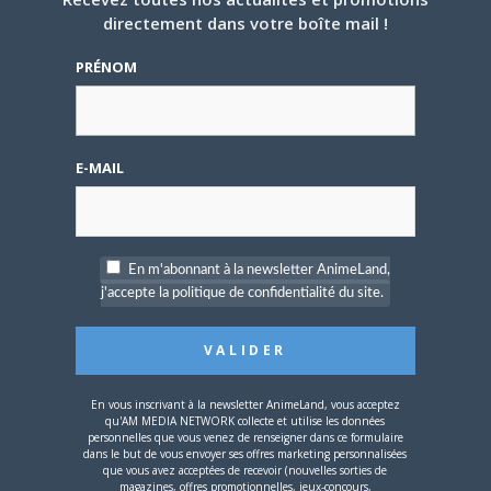
directement dans votre boîte mail !
Un de mes manga préféré adapté en
PRÉNOM
film ! Superbe nouvelle, j'ai hâte qu'il soit
annoncé en France !
Sur
Le manga JUDGE adapté au cinéma
E-MAIL
Et naruto alors ? xD mdr nan moi
franchement je sais pas bisous
En m'abonnant à la newsletter AnimeLand,
Sur
SONDAGE MINUTE : ONE PIECE ou FAIRY TAIL ?
j'accepte la politique de confidentialité du site.
Voir plus de commentaires
En vous inscrivant à la newsletter AnimeLand, vous acceptez
qu'AM MEDIA NETWORK collecte et utilise les données
personnelles que vous venez de renseigner dans ce formulaire
dans le but de vous envoyer ses offres marketing personnalisées
que vous avez acceptées de recevoir (nouvelles sorties de
magazines, offres promotionnelles, jeux-concours,