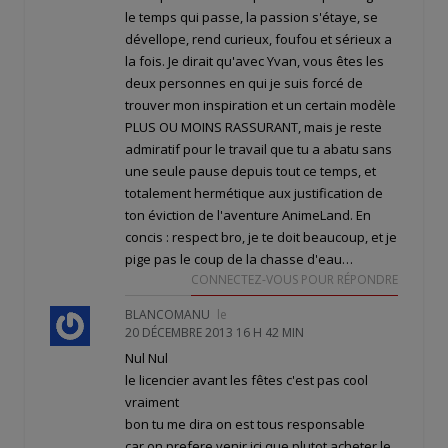
le temps qui passe, la passion s'étaye, se
dévellope, rend curieux, foufou et sérieux a
la fois. Je dirait qu'avec Yvan, vous êtes les
deux personnes en qui je suis forcé de
trouver mon inspiration et un certain modèle
PLUS OU MOINS RASSURANT, mais je reste
admiratif pour le travail que tu a abatu sans
une seule pause depuis tout ce temps, et
totalement hermétique aux justification de
ton éviction de l'aventure AnimeLand. En
concis : respect bro, je te doit beaucoup, et je
pige pas le coup de la chasse d'eau…
CONNECTEZ-VOUS POUR RÉPONDRE
BLANCOMANU
le
20 DÉCEMBRE 2013 16 H 42 MIN
Nul Nul
le licencier avant les fêtes c'est pas cool
vraiment
bon tu me dira on est tous responsable
car on prefere venir ici que plutot acheter le