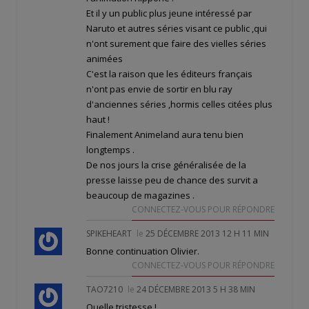
Et il y un public plus jeune intéressé par
Naruto et autres séries visant ce public ,qui
n'ont surement que faire des vielles séries
animées
C'est la raison que les éditeurs français
n'ont pas envie de sortir en blu ray
d'anciennes séries ,hormis celles citées plus
haut !
Finalement Animeland aura tenu bien
longtemps .
De nos jours la crise généralisée de la
presse laisse peu de chance des survit a
beaucoup de magazines .
CONNECTEZ-VOUS POUR RÉPONDRE
SPIKEHEART
le
25 DÉCEMBRE 2013 12 H 11 MIN
Bonne continuation Olivier.
CONNECTEZ-VOUS POUR RÉPONDRE
TAO7210
le
24 DÉCEMBRE 2013 5 H 38 MIN
Quelle tristesse !