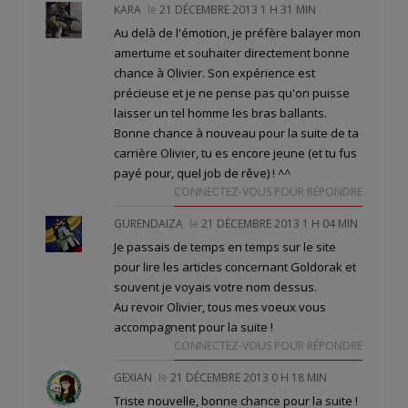
KARA
le
21 DÉCEMBRE 2013 1 H 31 MIN
Au delà de l'émotion, je préfère balayer mon
amertume et souhaiter directement bonne
chance à Olivier. Son expérience est
précieuse et je ne pense pas qu'on puisse
laisser un tel homme les bras ballants.
Bonne chance à nouveau pour la suite de ta
carrière Olivier, tu es encore jeune (et tu fus
payé pour, quel job de rêve) ! ^^
CONNECTEZ-VOUS POUR RÉPONDRE
GURENDAIZA
le
21 DÉCEMBRE 2013 1 H 04 MIN
Je passais de temps en temps sur le site
pour lire les articles concernant Goldorak et
souvent je voyais votre nom dessus.
Au revoir Olivier, tous mes voeux vous
accompagnent pour la suite !
CONNECTEZ-VOUS POUR RÉPONDRE
GEXIAN
le
21 DÉCEMBRE 2013 0 H 18 MIN
Triste nouvelle, bonne chance pour la suite !