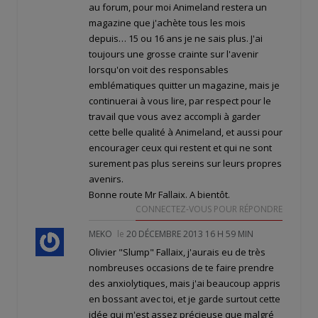
au forum, pour moi Animeland restera un
magazine que j'achète tous les mois
depuis… 15 ou 16 ans je ne sais plus. J'ai
toujours une grosse crainte sur l'avenir
lorsqu'on voit des responsables
emblématiques quitter un magazine, mais je
continuerai à vous lire, par respect pour le
travail que vous avez accompli à garder
cette belle qualité à Animeland, et aussi pour
encourager ceux qui restent et qui ne sont
surement pas plus sereins sur leurs propres
avenirs.
Bonne route Mr Fallaix. A bientôt.
CONNECTEZ-VOUS POUR RÉPONDRE
MEKO
le
20 DÉCEMBRE 2013 16 H 59 MIN
Olivier "Slump" Fallaix, j'aurais eu de très
nombreuses occasions de te faire prendre
des anxiolytiques, mais j'ai beaucoup appris
en bossant avec toi, et je garde surtout cette
idée qui m'est assez précieuse que malgré