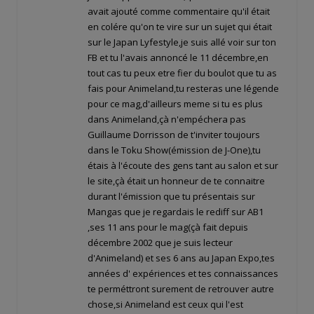
avait ajouté comme commentaire qu'il était
en colére qu'on te vire sur un sujet qui était
sur le Japan Lyfestyle,je suis allé voir sur ton
FB et tu l'avais annoncé le 11 décembre,en
tout cas tu peux etre fier du boulot que tu as
fais pour Animeland,tu resteras une légende
pour ce mag,d'ailleurs meme si tu es plus
dans Animeland,çà n'empéchera pas
Guillaume Dorrisson de t'inviter toujours
dans le Toku Show(émission de J-One),tu
étais à l'écoute des gens tant au salon et sur
le site,çà était un honneur de te connaitre
durant l'émission que tu présentais sur
Mangas que je regardais le rediff sur AB1
,ses 11 ans pour le mag(çà fait depuis
décembre 2002 que je suis lecteur
d'Animeland) et ses 6 ans au Japan Expo,tes
années d' expériences et tes connaissances
te perméttront surement de retrouver autre
chose,si Animeland est ceux qui l'est