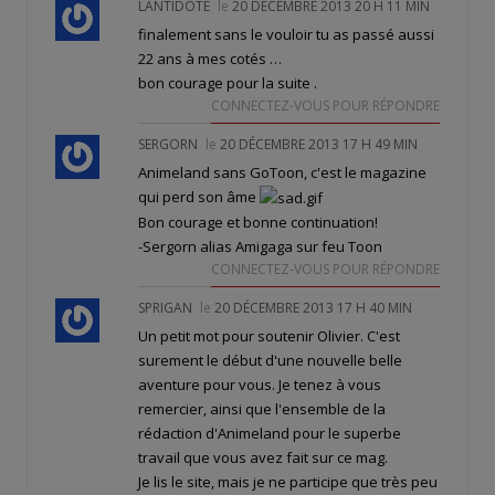
LANTIDOTE
le
20 DÉCEMBRE 2013 20 H 11 MIN
finalement sans le vouloir tu as passé aussi
22 ans à mes cotés …
bon courage pour la suite .
CONNECTEZ-VOUS POUR RÉPONDRE
SERGORN
le
20 DÉCEMBRE 2013 17 H 49 MIN
Animeland sans GoToon, c'est le magazine
qui perd son âme
Bon courage et bonne continuation!
-Sergorn alias Amigaga sur feu Toon
CONNECTEZ-VOUS POUR RÉPONDRE
SPRIGAN
le
20 DÉCEMBRE 2013 17 H 40 MIN
Un petit mot pour soutenir Olivier. C'est
surement le début d'une nouvelle belle
aventure pour vous. Je tenez à vous
remercier, ainsi que l'ensemble de la
rédaction d'Animeland pour le superbe
travail que vous avez fait sur ce mag.
Je lis le site, mais je ne participe que très peu