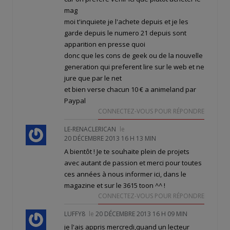
mag
moi t'inquiete je l'achete depuis et je les
garde depuis le numero 21 depuis sont
apparition en presse quoi
donc que les cons de geek ou de la nouvelle
generation qui preferent lire sur le web et ne
jure que par le net
et bien verse chacun 10 € a animeland par
Paypal
CONNECTEZ-VOUS POUR RÉPONDRE
LE-RENACLERICAN
le
20 DÉCEMBRE 2013 16 H 13 MIN
A bientôt ! Je te souhaite plein de projets
avec autant de passion et merci pour toutes
ces années à nous informer ici, dans le
magazine et sur le 3615 toon ^^ !
CONNECTEZ-VOUS POUR RÉPONDRE
LUFFY8
le
20 DÉCEMBRE 2013 16 H 09 MIN
je l'ais appris mercredi,quand un lecteur