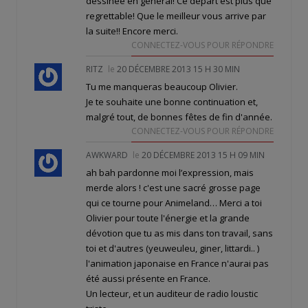
dessinée en général! Ce départ est plus que
regrettable! Que le meilleur vous arrive par
la suite!! Encore merci.
CONNECTEZ-VOUS POUR RÉPONDRE
RITZ
le
20 DÉCEMBRE 2013 15 H 30 MIN
Tu me manqueras beaucoup Olivier.
Je te souhaite une bonne continuation et,
malgré tout, de bonnes fêtes de fin d'année.
CONNECTEZ-VOUS POUR RÉPONDRE
AWKWARD
le
20 DÉCEMBRE 2013 15 H 09 MIN
ah bah pardonne moi l’expression, mais
merde alors ! c'est une sacré grosse page
qui ce tourne pour Animeland… Merci a toi
Olivier pour toute l'énergie et la grande
dévotion que tu as mis dans ton travail, sans
toi et d'autres (yeuweuleu, giner, littardi.. )
l'animation japonaise en France n'aurai pas
été aussi présente en France.
Un lecteur, et un auditeur de radio loustic