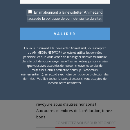
Bonne chance pour la suite Olivier et merci
du travail que tu as fournit pendant des
En m'abonnant à la newsletter AnimeLand,
années. Même si je n'ai plus trop le temps
j'accepte la politique de confidentialité du site.
de lire le mag, je l'achète de temps en temps
dés qu'il y a des articles qui m'intéresse .
Bonne continuation pour la suite et bonne
fêtes de fin d'année.
En vous inscrivant à la newsletter AnimeLand, vous acceptez
CONNECTEZ-VOUS POUR RÉPONDRE
qu'AM MEDIA NETWORK collecte et utilise les données
personnelles que vous venez de renseigner dans ce formulaire
MAUSER91
le
21 DÉCEMBRE 2013 9 H 36 MIN
dans le but de vous envoyer ses offres marketing personnalisées
que vous avez acceptées de recevoir (nouvelles sorties de
Un gros m*rde pour la suite et pour ta
magazines, offres promotionnelles, jeux-concours,
prochaine aventure ^^
événementiel...), en accord avec
notre politique de protection des
données
. Veuillez cocher la cases ci-dessus si vous acceptez de
CONNECTEZ-VOUS POUR RÉPONDRE
recevoir notre newsletter.
TOM-LE-CHAT
le
21 DÉCEMBRE 2013 3 H 08 MIN
Triste nouvelle ! Bon vent à toi Olivier et à la
revoyure sous d'autres horizons !
Aux autres membres de la rédaction, tenez
bon !
CONNECTEZ-VOUS POUR RÉPONDRE