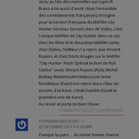
où tu as fais des merveilles sur Lupin III.
Bravo à toi aussi d'avoir réuni l'ensemble
des comédien(ne)s français(es) d'origine
pour la version française du téléfilm City
Hunter Services Secrets chez AK Vidéo, c'est
l'unique téléfilm de City Hunter dans ce cas,
chez les films et le deuxième téléfilm sortis
chez Dybex, l'éditeur n'a repris que Vincent
Ropion, et chez Déclic Images sur le téléfilm
"City Hunter- Flash Spécial la mort de Ryô
Saeba" seuls Vincent Ropion (Ryô), Michel
Barbey (Mammouth/Umibozu) et Anne
Rondeleux (Kaori) ont repris leurs rôles (et
encore, à la base, c'était Danièle Douet la
première voix de Kaori).
Au revoir et porte toi bien Olivier.
CONNECTEZ-VOUS POUR RÉPONDRE
ROXANNEDUBOUCHET
le
22 DÉCEMBRE 2013 8 H 50 MIN
Puisque tu pars…. Au revoir bonne chance