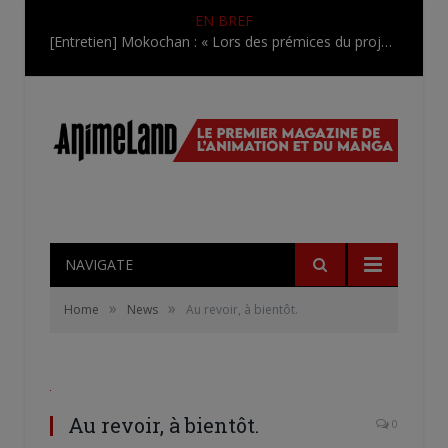
EN BREF
[Entretien] Mokochan : « Lors des prémices du projet, il était déjà demandé de suivre au mieux le manga originel.»
NAVIGATE
»
»
Home
News
Au revoir, à bientôt.
Au revoir, à bientôt.
0