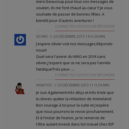
merci beaucoup pour tous vos messages de
soutien, ils me font chaud au cœur !! Je vous
souhaite de passer de bonnes fêtes. A
bientôt pour d'autres aventures !
CONNECTEZ-VOUS POUR RÉPONDRE
SICARD
le
23 DÉCEMBRE 2013 14 H 26 MIN
J'espere olivier voit nos messages,Réponds-
nous!!
Quel sera l'avenir du MAG en 2014 sans
olivier,j'espere que ce ne sera pas l'année
fatidique!Trés peur…..
CONNECTEZ-VOUS POUR RÉPONDRE
XANATOS
le
23 DÉCEMBRE 2013 11 H 24 MIN
Je suis également très déçu et très triste que
tu doives quitter la rédaction de Animeland.
Bon courage à toi pour la suite et j'espère
que nous pourrons te revoir prochainement.
Et à l'instar de Feanor, je te remercie de
t'être autant investi dans ton travail chez IDP