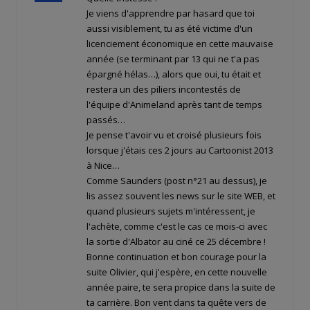
Je viens d'apprendre par hasard que toi
aussi visiblement, tu as été victime d'un
licenciement économique en cette mauvaise
année (se terminant par 13 qui ne t'a pas
épargné hélas…), alors que oui, tu était et
restera un des piliers incontestés de
l'équipe d'Animeland après tant de temps
passés…
Je pense t'avoir vu et croisé plusieurs fois
lorsque j'étais ces 2 jours au Cartoonist 2013
à Nice…
Comme Saunders (post n°21 au dessus), je
lis assez souvent les news sur le site WEB, et
quand plusieurs sujets m'intéressent, je
l'achète, comme c'est le cas ce mois-ci avec
la sortie d'Albator au ciné ce 25 décembre !
Bonne continuation et bon courage pour la
suite Olivier, qui j'espère, en cette nouvelle
année paire, te sera propice dans la suite de
ta carrière. Bon vent dans ta quête vers de