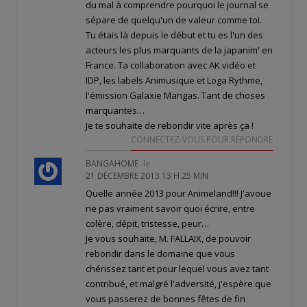
du mal à comprendre pourquoi le journal se
sépare de quelqu'un de valeur comme toi.
Tu étais là depuis le début et tu es l'un des
acteurs les plus marquants de la japanim' en
France. Ta collaboration avec AK vidéo et
IDP, les labels Animusique et Loga Rythme,
l'émission Galaxie Mangas. Tant de choses
marquantes…
Je te souhaite de rebondir vite après ça !
CONNECTEZ-VOUS POUR RÉPONDRE
BANGAHOME
le
21 DÉCEMBRE 2013 13 H 25 MIN
Quelle année 2013 pour Animeland!!! J'avoue
ne pas vraiment savoir quoi écrire, entre
colère, dépit, tristesse, peur…
Je vous souhaite, M. FALLAIX, de pouvoir
rebondir dans le domaine que vous
chérissez tant et pour lequel vous avez tant
contribué, et malgré l'adversité, j'espère que
vous passerez de bonnes fêtes de fin