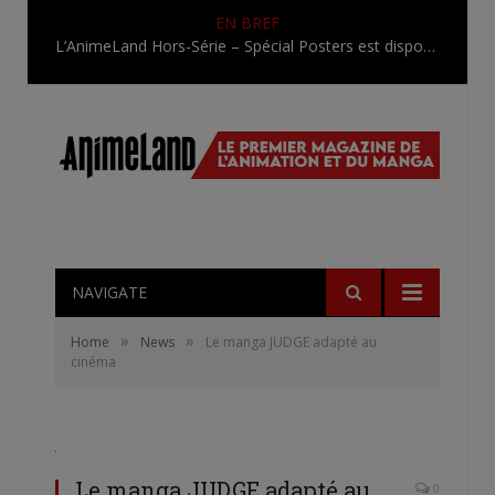
EN BREF
L’AnimeLand Hors-Série – Spécial Posters est disponible !
NAVIGATE
»
»
Home
News
Le manga JUDGE adapté au
cinéma
Le manga JUDGE adapté au
0