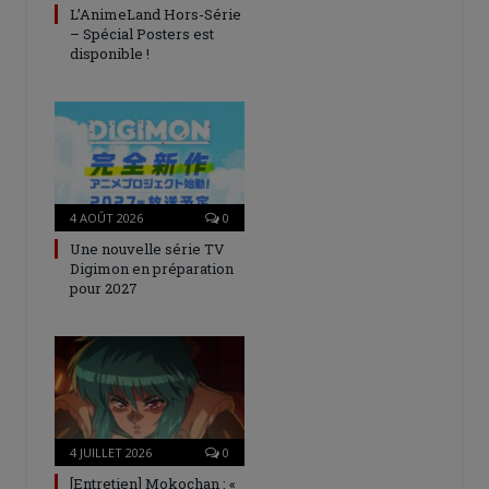
L’AnimeLand Hors-Série
– Spécial Posters est
disponible !
4 AOÛT 2026
0
Une nouvelle série TV
Digimon en préparation
pour 2027
4 JUILLET 2026
0
[Entretien] Mokochan : «