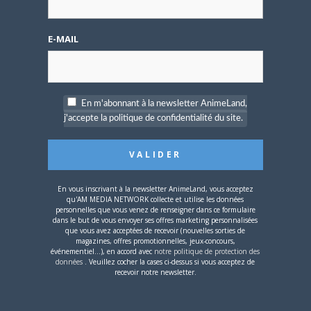
en France !
CONNECTEZ-VOUS POUR RÉPONDRE
E-MAIL
MELOSA
le
11 AOÛT 2013 22 H 38 MIN
J'ai juste trop hâte
CONNECTEZ-VOUS POUR RÉPONDRE
En m'abonnant à la newsletter AnimeLand,
SNOWY-FAIRY
le
11 AOÛT 2013 11 H 35 MIN
j'accepte la politique de confidentialité du site.
Succès ! Du moins…j’espère !
CONNECTEZ-VOUS POUR RÉPONDRE
KEIZIA
le
10 AOÛT 2013 22 H 25 MIN
Fausse bonne idée ou succès garantit ?
En vous inscrivant à la newsletter AnimeLand, vous acceptez
CONNECTEZ-VOUS POUR RÉPONDRE
qu'AM MEDIA NETWORK collecte et utilise les données
personnelles que vous venez de renseigner dans ce formulaire
AKURO38
le
10 AOÛT 2013 12 H 32 MIN
dans le but de vous envoyer ses offres marketing personnalisées
que vous avez acceptées de recevoir (nouvelles sorties de
aura-t-il une chance de sortir en direct to
magazines, offres promotionnelles, jeux-concours,
DVD en France ?
événementiel...), en accord avec
notre politique de protection des
données
. Veuillez cocher la cases ci-dessus si vous acceptez de
CONNECTEZ-VOUS POUR RÉPONDRE
recevoir notre newsletter.