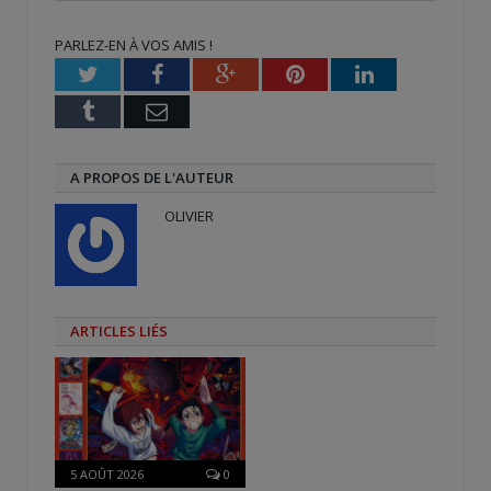
dans
dans
(ouvre
une
une
dans
nouvelle
nouvelle
une
PARLEZ-EN À VOS AMIS !
fenêtre)
fenêtre)
nouvelle
fenêtre)
Twitter
Facebook
Google+
Pinterest
LinkedIn
Tumblr
Email
A PROPOS DE L'AUTEUR
OLIVIER
ARTICLES LIÉS
5 AOÛT 2026
0