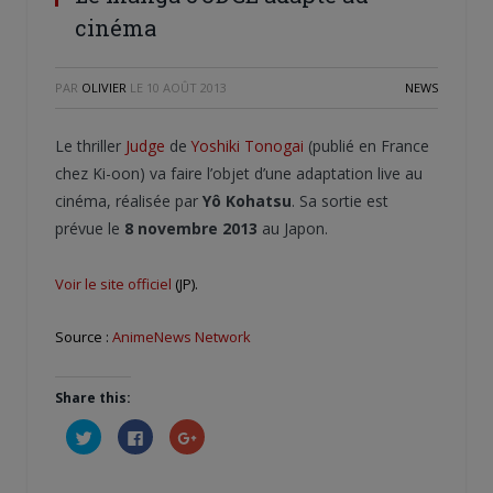
cinéma
PAR
OLIVIER
LE
10 AOÛT 2013
NEWS
Le thriller
Judge
de
Yoshiki Tonogai
(publié en France
chez Ki-oon) va faire l’objet d’une adaptation live au
cinéma, réalisée par
Yô Kohatsu
. Sa sortie est
prévue le
8 novembre 2013
au Japon.
Voir le site officiel
(JP).
Source :
AnimeNews Network
Share this:
Cliquez
Cliquez
Cliquez
pour
pour
pour
partager
partager
partager
sur
sur
sur
Twitter(ouvre
Facebook(ouvre
Google+