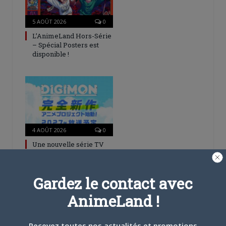
5 AOÛT 2026
0
L’AnimeLand Hors-Série
– Spécial Posters est
disponible !
4 AOÛT 2026
0
Une nouvelle série TV
Digimon en préparation
pour 2027
Gardez le contact avec
AnimeLand !
Recevez toutes nos actualités et promotions