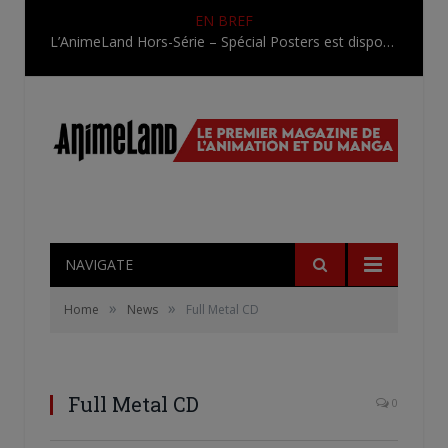
EN BREF
L’AnimeLand Hors-Série – Spécial Posters est disponible !
NAVIGATE
»
»
Home
News
Full Metal CD
Full Metal CD
0