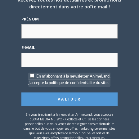
directement dans votre boîte mail !
4 JUILLET 2026
0
[Entretien] Mokochan : «
PRÉNOM
Lors des prémices du
projet, il était déjà
demandé de suivre au
mieux le manga
originel.»
E-MAIL
Vous devez
vous connecter
pour laisser un
commentaire.
En m'abonnant à la newsletter AnimeLand,
j'accepte la politique de confidentialité du site.
Nom d'utilisateur ou adresse e-mail
En vous inscrivant à la newsletter AnimeLand, vous acceptez
qu'AM MEDIA NETWORK collecte et utilise les données
personnelles que vous venez de renseigner dans ce formulaire
dans le but de vous envoyer ses offres marketing personnalisées
que vous avez acceptées de recevoir (nouvelles sorties de
magazines, offres promotionnelles, jeux-concours,