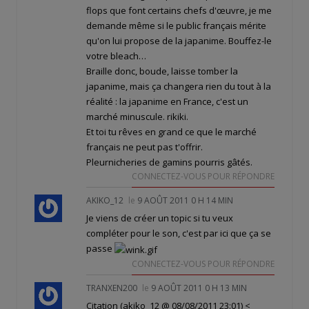
flops que font certains chefs d'œuvre, je me
demande même si le public français mérite
qu'on lui propose de la japanime. Bouffez-le
votre bleach…
Braille donc, boude, laisse tomber la
japanime, mais ça changera rien du tout à la
réalité : la japanime en France, c'est un
marché minuscule. rikiki.
Et toi tu rêves en grand ce que le marché
français ne peut pas t'offrir.
Pleurnicheries de gamins pourris gâtés.
CONNECTEZ-VOUS POUR RÉPONDRE
AKIKO_12
le
9 AOÛT 2011 0 H 14 MIN
Je viens de créer un topic si tu veux
compléter pour le son, c'est
par ici
que ça se
passe
CONNECTEZ-VOUS POUR RÉPONDRE
TRANXEN200
le
9 AOÛT 2011 0 H 13 MIN
Citation (akiko_12 @ 08/08/2011 23:01)
<