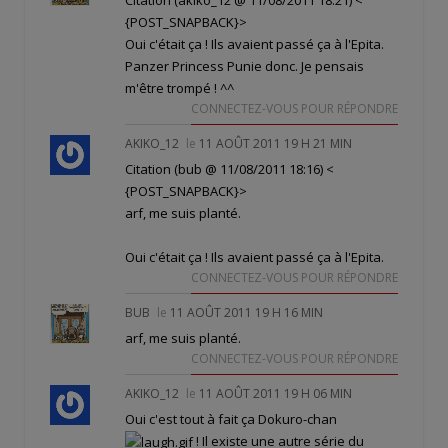
{POST_SNAPBACK}>
Oui c'était ça ! Ils avaient passé
ça
à l'Epita.
Panzer Princess Punie donc. Je pensais
m'être trompé ! ^^
CONNECTEZ-VOUS POUR RÉPONDRE
AKIKO_12
le
11 AOÛT 2011 19 H 21 MIN
Citation (bub @ 11/08/2011 18:16)
<
{POST_SNAPBACK}>
arf, me suis planté.
Oui c'était ça ! Ils avaient passé
ça
à l'Epita.
CONNECTEZ-VOUS POUR RÉPONDRE
BUB
le
11 AOÛT 2011 19 H 16 MIN
arf, me suis planté.
CONNECTEZ-VOUS POUR RÉPONDRE
AKIKO_12
le
11 AOÛT 2011 19 H 06 MIN
Oui c'est tout à fait ça Dokuro-chan
! Il existe une autre série du