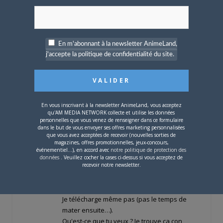
mais
de grâce!
ne tombons pas dans le
travers de beaucoup de forums voisins en
abandonnant les discussions animées!
Le forum d'Animeland a toujours su avec
En m'abonnant à la newsletter AnimeLand,
maestria éviter de rompre cet équilibre, il
j'accepte la politique de confidentialité du site.
faut que ça dure!
CONNECTEZ-VOUS POUR RÉPONDRE
TRANXEN200
le
9 AOÛT 2011 19 H 46 MIN
Citation (bub @ 09/08/2011 18:34)
<
En vous inscrivant à la newsletter AnimeLand, vous acceptez
{POST_SNAPBACK}>
qu'AM MEDIA NETWORK collecte et utilise les données
personnelles que vous venez de renseigner dans ce formulaire
Ben justement, tu dis rien.
dans le but de vous envoyer ses offres marketing personnalisées
C'est con hein, mais j'ai pas acheté tout ce
que vous avez acceptées de recevoir (nouvelles sorties de
magazines, offres promotionnelles, jeux-concours,
que j'ai maté, loin s'en faut. Et en général
événementiel...), en accord avec
notre politique de protection des
j'achète d'occasion.
données
. Veuillez cocher la cases ci-dessus si vous acceptez de
recevoir notre newsletter.
Encore plus con, si les anime en question
passaient sur les chaines, tu nous casserais
peut-être moins les couilles ?
Je télécharge même pas (pas le temps de
mater ensuite…).
Qu'est-ce que tu veux ? Je trouve ça con