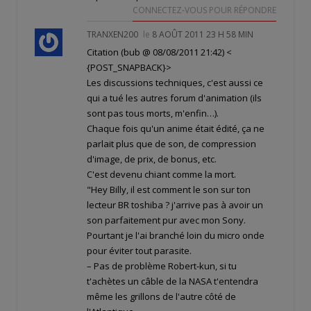
CONNECTEZ-VOUS POUR RÉPONDRE
TRANXEN200
le
8 AOÛT 2011 23 H 58 MIN
Citation (bub @ 08/08/2011 21:42)
<
{POST_SNAPBACK}>
Les discussions techniques, c'est aussi ce
qui a tué les autres forum d'animation (ils
sont pas tous morts, m'enfin…).
Chaque fois qu'un anime était édité, ça ne
parlait plus que de son, de compression
d'image, de prix, de bonus, etc.
C'est devenu chiant comme la mort.
"Hey Billy, il est comment le son sur ton
lecteur BR toshiba ? j'arrive pas à avoir un
son parfaitement pur avec mon Sony.
Pourtant je l'ai branché loin du micro onde
pour éviter tout parasite.
– Pas de problème Robert-kun, si tu
t'achètes un câble de la NASA t'entendra
même les grillons de l'autre côté de