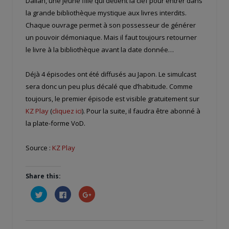
Dalian, une jeune fille qui détient la clef pour entrer dans
la grande bibliothèque mystique aux livres interdits.
Chaque ouvrage permet à son possesseur de générer
un pouvoir démoniaque. Mais il faut toujours retourner
le livre à la bibliothèque avant la date donnée…
Déjà 4 épisodes ont été diffusés au Japon. Le simulcast
sera donc un peu plus décalé que d’habitude. Comme
toujours, le premier épisode est visible gratuitement sur
KZ Play
(
cliquez ici
). Pour la suite, il faudra être abonné à
la plate-forme VoD.
Source :
KZ Play
Share this:
Cliquez
Cliquez
Cliquez
pour
pour
pour
partager
partager
partager
sur
sur
sur
Twitter(ouvre
Facebook(ouvre
Google+
dans
dans
(ouvre