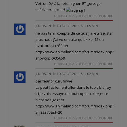
Voir un DA à la fois mignon ET gore, ça
m'éclaterait, mdr!
CONNECTEZ-VOUS POUR RÉPONDRE
JHUDSON
le
10 AOÛT 2011 5 H 09 MIN
ne pas tenir compte de ce que j'ai écris juste
plus haut ,j'ai vu ensuite qu'akiko_12 en
avait aussi créé un
http://www.animeland.com/forum/index.php?
showtopic=35659
CONNECTEZ-VOUS POUR RÉPONDRE
JHUDSON
le
10 AOÛT 2011 5 H 02 MIN
par feanor curufinwe
ca peut facilement aller dans le topic blu ray
ici,je vais essaye de tout copier coller,et ce
n'est pas gagner
http://www.animeland.com/forum/index.php?
s
…32370&st=20
CONNECTEZ-VOUS POUR RÉPONDRE