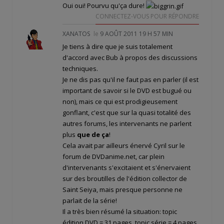
Oui oui! Pourvu qu'ça dure!
CONNECTEZ-VOUS POUR RÉPONDRE
XANATOS
le
9 AOÛT 2011 19 H 57 MIN
Je tiens à dire que je suis totalement
d'accord avec Bub à propos des discussions
techniques.
Je ne dis pas qu'il ne faut pas en parler (il est
important de savoir si le DVD est bugué ou
non), mais ce qui est prodigieusement
gonflant, c'est que sur la quasi totalité des
autres forums, les intervenants ne parlent
plus
que de ça
!
Cela avait par ailleurs énervé Cyril sur le
forum de DVDanime.net, car plein
d'intervenants s'excitaient et s'énervaient
sur des broutilles de l'édition collector de
Saint Seiya, mais presque personne ne
parlait de la série!
Il a très bien résumé la situation: topic
édition DVD = 31 pages, topic série = 4 pages.