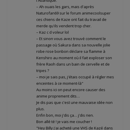
l'Atlantique.
– Ah ouais les gars, mais d'après
Naturofan69 sur le forum animecoolsuper
ces chiens de Kaze ont fait du travail de
merde qu'ils vendent trop cher.
– Kaz c d voleur lol
– Et sinon vous avez trouvé comment le
passage où Sakura dans sa nouvelle jolie
robe rose bonbon déclare sa flamme à
Kenshiro au moment où il fait exploser son
frère Raoh dans un bain de cervelle et de
tripes ?
– moi je sais pas, j'étais occupé à régler mes
enceintes à ce moment-là"
Au moins ici on peut encore causer des
anime proprement dits…
Je dis pas que c'est une mauvaise idée non
plus.
Enfin bon, moi j'dis ça… j'dis rien.
Bon allé té ! je vais me coucher !
"Hey Billy j'ai acheté une VHS de Kazé dans