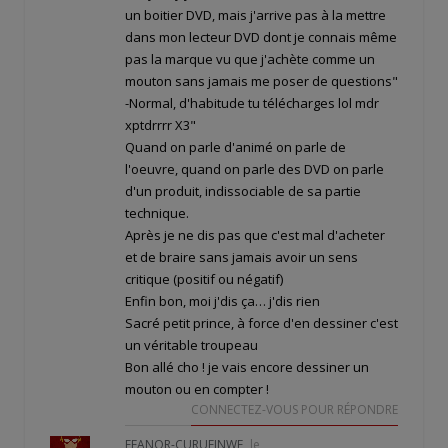
un boitier DVD, mais j'arrive pas à la mettre
dans mon lecteur DVD dont je connais même
pas la marque vu que j'achète comme un
mouton sans jamais me poser de questions"
-Normal, d'habitude tu télécharges lol mdr
xptdrrrr X3"
Quand on parle d'animé on parle de
l'oeuvre, quand on parle des DVD on parle
d'un produit, indissociable de sa partie
technique.
Après je ne dis pas que c'est mal d'acheter
et de braire sans jamais avoir un sens
critique (positif ou négatif)
Enfin bon, moi j'dis ça… j'dis rien
Sacré petit prince, à force d'en dessiner c'est
un véritable troupeau
Bon allé cho ! je vais encore dessiner un
mouton ou en compter !
CONNECTEZ-VOUS POUR RÉPONDRE
FEANOR-CURUFINWE
le