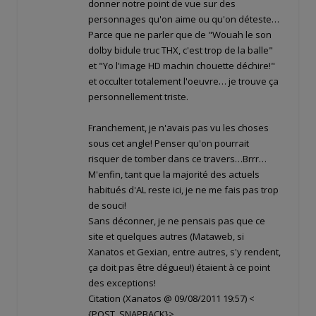
donner notre point de vue sur des
personnages qu'on aime ou qu'on déteste…
Parce que ne parler que de "Wouah le son
dolby bidule truc THX, c'est trop de la balle"
et "Yo l'image HD machin chouette déchire!"
et occulter totalement l'oeuvre… je trouve ça
personnellement triste.
Franchement, je n'avais pas vu les choses
sous cet angle! Penser qu'on pourrait
risquer de tomber dans ce travers…Brrr…
M'enfin, tant que la majorité des actuels
habitués d'AL reste ici, je ne me fais pas trop
de souci!
Sans déconner, je ne pensais pas que ce
site et quelques autres (Mataweb, si
Xanatos et Gexian, entre autres, s'y rendent,
ça doit pas être dégueu!) étaient à ce point
des exceptions!
Citation (Xanatos @ 09/08/2011 19:57)
<
{POST_SNAPBACK}>