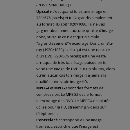
{POST_SNAPBACK}>
Upscale
c'est quand tu as une image en
720×576 (pixels) et tu l'agrandis simplement
au format HD soit 1920×1080. Tu ne vas
gagner absolument aucune qualité d'image
donc, puisque ce n'est qu'un simple
"agrandissement"/recadrage. Donc, un Blu-
ray (1920×1080 pixels) qui est une upscale
d'un DVD (720×576 pixels) est une vaste
arnaque de très bas étage puisqu'on te
vend une image de DVD sur un blu-ray, alors
qu'en aucun cas ton image n'a jamais la
qualité d'une vraie image HD.
MPEG4
et
MPEG2
sont des formats de
compression. Le MPEG2 est le format
d'encodage des DVD. Le MPEG4 est plutôt
utilisé pour la HD, streaming, vidéos sur
téléphone…
L'
entrelacé
correspond à une image
tramée, c'est-à-dire que l'image est