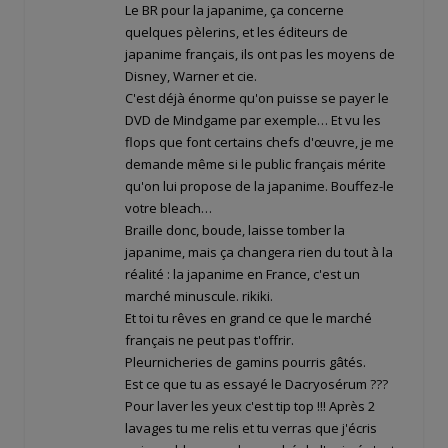
Le BR pour la japanime, ça concerne
quelques pèlerins, et les éditeurs de
japanime français, ils ont pas les moyens de
Disney, Warner et cie.
C'est déjà énorme qu'on puisse se payer le
DVD de Mindgame par exemple… Et vu les
flops que font certains chefs d'œuvre, je me
demande même si le public français mérite
qu'on lui propose de la japanime. Bouffez-le
votre bleach…
Braille donc, boude, laisse tomber la
japanime, mais ça changera rien du tout à la
réalité : la japanime en France, c'est un
marché minuscule. rikiki.
Et toi tu rêves en grand ce que le marché
français ne peut pas t'offrir.
Pleurnicheries de gamins pourris gâtés.
Est ce que tu as essayé le Dacryosérum ???
Pour laver les yeux c'est tip top !!! Après 2
lavages tu me relis et tu verras que j'écris