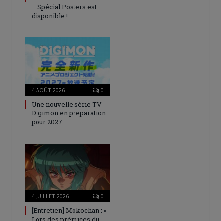
– Spécial Posters est
disponible !
4 AOÛT 2026
0
Une nouvelle série TV
Digimon en préparation
pour 2027
4 JUILLET 2026
0
[Entretien] Mokochan : «
Lors des prémices du