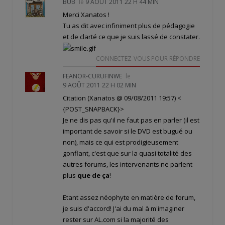
BUB
le
9 AOÛT 2011 22 H 44 MIN
Merci Xanatos !
Tu as dit avec infiniment plus de pédagogie
et de clarté ce que je suis lassé de constater.
CONNECTEZ-VOUS POUR RÉPONDRE
FEANOR-CURUFINWE
le
9 AOÛT 2011 22 H 02 MIN
Citation (Xanatos @ 09/08/2011 19:57)
<
{POST_SNAPBACK}>
Je ne dis pas qu'il ne faut pas en parler (il est
important de savoir si le DVD est bugué ou
non), mais ce qui est prodigieusement
gonflant, c'est que sur la quasi totalité des
autres forums, les intervenants ne parlent
plus
que de ça
!
Etant assez néophyte en matière de forum,
je suis d'accord! J'ai du mal à m'imaginer
rester sur AL.com si la majorité des