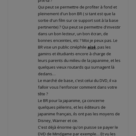
prix-là ?
Qui peut se permettre de profiter à fond et
pleinement d'un bon BR ( si tant est que la
sortie d'un film sur ce support soit à la base
pertinente) ? Qui peut se permettre d'investir
dans un bon lecteur, un bon écran, de
bonnes enceintes, etc ? Moi je peux pas. Le
BR vise un public cinéphile
aisé
, pas les
gamins et étudiants encore à charge de
leurs parents du milieu de la japanime, et les
quelques vieux routards qui surnagent là
dedans…
Le marché de base, c'est celui du DVD, il va
falloir vous l'enfoncer comment dans votre
tête ?
Le BR pour la japanime, ça concerne
quelques pèlerins, et les éditeurs de
japanime français, ils ont pas les moyens de
Disney, Warner et cie.
C'est déjà énorme qu'on puisse se payer le
DVD de Mindgame par exemple… Et vu les