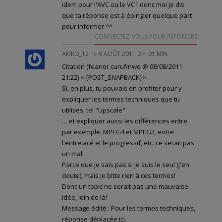
idem pour l'AVC ou le VC1 donc moi je dis
que ta réponse est à épingler quelque part
pour informer ^^
CONNECTEZ-VOUS POUR RÉPONDRE
AKIKO_12
le
9 AOÛT 2011 0 H 01 MIN
Citation (feanor curufinwe @ 08/08/2011
21:22)
< {POST_SNAPBACK}>
Si, en plus, tu pouvais en profiter pour y
expliquer les termes techniques que tu
utilises, tel "Upscale"
… et expliquer aussi les différences entre,
par exemple, MPEG4 et MPEG2, entre
l'entrelacé et le progressif, etc. ce serait pas
un mal!
Parce que je sais pas si je suis le seul (j'en
doute), mais je bitte rien à ces termes!
Donc un topic ne serait pas une mauvaise
idée, loin de là!
Message édité : Pour les termes techniques,
réponse déplacée ici
.