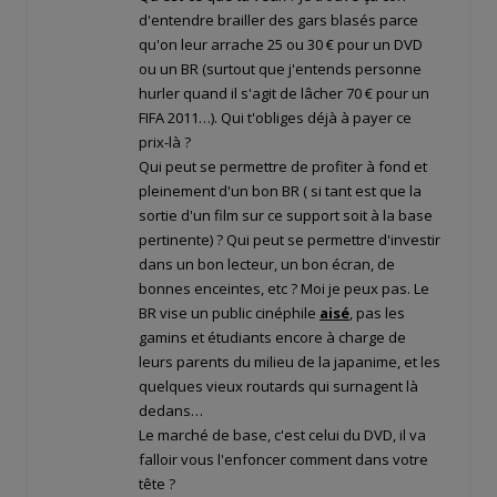
d'entendre brailler des gars blasés parce
qu'on leur arrache 25 ou 30 € pour un DVD
ou un BR (surtout que j'entends personne
hurler quand il s'agit de lâcher 70 € pour un
FIFA 2011…). Qui t'obliges déjà à payer ce
prix-là ?
Qui peut se permettre de profiter à fond et
pleinement d'un bon BR ( si tant est que la
sortie d'un film sur ce support soit à la base
pertinente) ? Qui peut se permettre d'investir
dans un bon lecteur, un bon écran, de
bonnes enceintes, etc ? Moi je peux pas. Le
BR vise un public cinéphile
aisé
, pas les
gamins et étudiants encore à charge de
leurs parents du milieu de la japanime, et les
quelques vieux routards qui surnagent là
dedans…
Le marché de base, c'est celui du DVD, il va
falloir vous l'enfoncer comment dans votre
tête ?