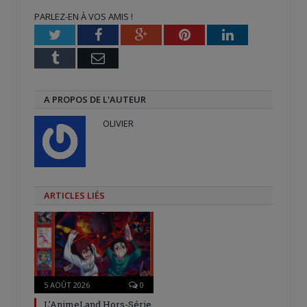
une
une
dans
nouvelle
nouvelle
une
PARLEZ-EN À VOS AMIS !
fenêtre)
fenêtre)
nouvelle
fenêtre)
Twitter
Facebook
Google+
Pinterest
LinkedIn
Tumblr
Email
A PROPOS DE L'AUTEUR
OLIVIER
ARTICLES LIÉS
5 AOÛT 2026
0
L’AnimeLand Hors-Série