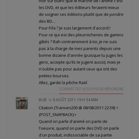
noir sur blanc que le marché de l'animé c'est
les DVD, et que les éditeurs feraient mieux
de soigner ces éditions plutôt que de pondre
des BD…
Pour Fifa ? Je suis largement d'accord !
Pour ce qui est des pleurnicheries de gamins
gâtés ? Bah contrairement à toi, je ne suis
pas à la charge de mes parents depuis une
bonne dizaine d'année (puisque tu juges les
gens, accepte qu'ils te jugent aussi), mais je
n'oublie pas pour autant ceux qui ont des
petites bourses.
Allez, garde la pêche Raël
CONNECTEZ-VOUS POUR RÉPONDRE
BUB
le
9 AOÛT 2011 19 H 34 MIN
Citation (Tranxen200 @ 08/08/2011 22:58)
<
{POST_SNAPBACK}>
Quand on parle d'animé on parle de
l'oeuvre, quand on parle des DVD on parle
d'un produit, indissociable de sa partie