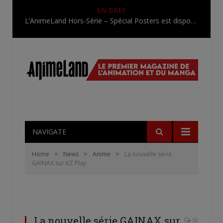
EN BREF
L’AnimeLand Hors-Série – Spécial Posters est disponible !
NAVIGATE
»
»
»
Home
News
Anime
La nouvelle série
GAINAX sur KZ Play
La nouvelle série GAINAX sur
52