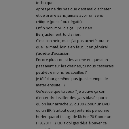
technique.
Après je ne dis pas que c'est mal d'acheter
et de braire sans jamais avoir un sens
critique (positif ou négatif)
Enfin bon, moi j'dis ça… j'dis rien
Ben justement, tu dis rien.
C'est con hein, mais j'ai pas acheté tout ce
que j'ai maté, loin s'en faut. Et en général
j'achète d'occasion.
Encore plus con, si les anime en question
passaient sur les chaines, tu nous casserais
peut-être moins les couilles ?
Je télécharge même pas (pas le temps de
mater ensuite…).
Qu'est-ce que tu veux ? Je trouve ça con
d'entendre brailler des gars blasés parce
qu'on leur arrache 25 ou 30 € pour un DVD
ou un BR (surtout que j'entends personne
hurler quand il s'agit de lâcher 70 € pour un
FIFA 2011…). Qui t'obliges déjà à payer ce