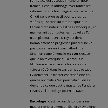
l'entrelacé qui découpe l'image en deux
trames, c'est un affichage avec toutes les
informations de ton image en même temps.
On utilise le progressif pour toutes les
vidéos qui seront sur internet (puisque
l'écran d'ordinateur n'est pas cathodique), et
maintenant pour toutes les nouvelles TV
(LCD, plasma…). Un blu-ray est donc
normalement en progressif puisqu'il ne va
pas passer sur un écran cathodique.
Sinon en complément, le
master
c'est ce
que la boite d'origine qui a produit le
film/série etc envoie aux boites pour en
faire un DVD, dans le cas qui nous occupe.
Evidemment, le master est censé être en
qualité optimale. C'est pour cela qu'on se
demande ce que vaut le master de Pandora
Hearts vu l'encodage pourri de Kazé…
Encodage
: c'est l'action de convertir un
master (généralement un fichier .MOV pleine