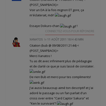
{POST_SNAPBACK}>
Voir un DA à la fois mignon ET gore, ça
m'éclaterait, mdr!
Essaye Dokuro-chan
!
CONNECTEZ-VOUS POUR RÉPONDRE
XANATOS
le
11 AOÛT 2011 18 H 43 MIN
Citation (bub @ 09/08/2011 21:44)
<
{POST_SNAPBACK}>
Merci Xanatos !
Tu as dit avec infiniment plus de pédagogie
et de clarté ce que je suis lassé de constater.
De rien Bub et merci pour tes compliments!
J'ai aussi beaucoup aimé ton descriptif et j'ai
adoré le passage ou un fan parlait d'un
cross over entre "Card Captor Sakura" et
"Ken le survivant"!