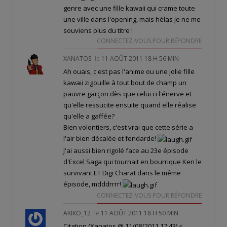
genre avec une fille kawaii qui crame toute
une ville dans l'opening, mais hélas je ne me
souviens plus du titre !
CONNECTEZ-VOUS POUR RÉPONDRE
XANATOS
le
11 AOÛT 2011 18 H 56 MIN
Ah ouais, c'est pas l'anime ou une jolie fille
kawaii zigouille à tout bout de champ un
pauvre garçon dès que celui ci l'énerve et
qu'elle ressucite ensuite quand elle réalise
qu'elle a gaffée?
Bien volontiers, c'est vrai que cette série a
l'air bien décalée et fendarde!
J'ai aussi bien rigolé face au 23e épisode
d'Excel Saga qui tournait en bourrique Ken le
survivant ET Digi Charat dans le même
épisode, mdddrrrr!
CONNECTEZ-VOUS POUR RÉPONDRE
AKIKO_12
le
11 AOÛT 2011 18 H 50 MIN
Citation (Xanatos @ 11/08/2011 17:43)
<