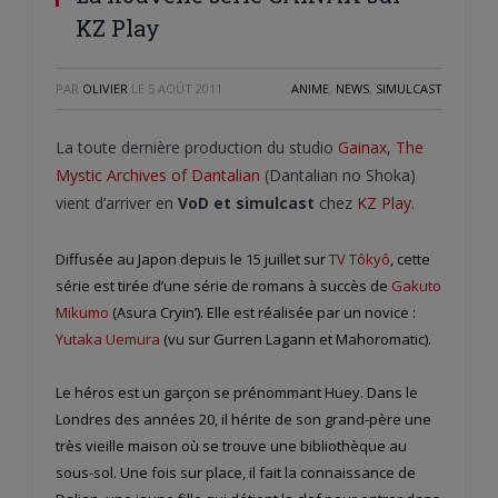
KZ Play
PAR
OLIVIER
LE
5 AOÛT 2011
ANIME
,
NEWS
,
SIMULCAST
La toute dernière production du studio
Gainax
,
The
Mystic Archives of Dantalian
(Dantalian no Shoka)
vient d’arriver en
VoD et simulcast
chez
KZ Play
.
Diffusée au Japon depuis le 15 juillet sur
TV Tôkyô
, cette
série est tirée d’une série de romans à succès de
Gakuto
Mikumo
(Asura Cryin’). Elle est réalisée par un novice :
Yutaka Uemura
(vu sur Gurren Lagann et Mahoromatic).
Le héros est un garçon se prénommant Huey. Dans le
Londres des années 20, il hérite de son grand-père une
très vieille maison où se trouve une bibliothèque au
sous-sol. Une fois sur place, il fait la connaissance de