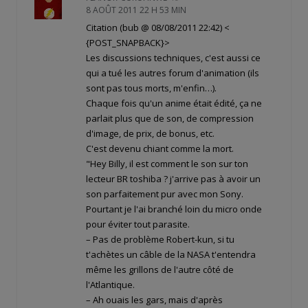
8 AOÛT 2011 22 H 53 MIN
Citation (bub @ 08/08/2011 22:42)
<
{POST_SNAPBACK}>
Les discussions techniques, c'est aussi ce
qui a tué les autres forum d'animation (ils
sont pas tous morts, m'enfin…).
Chaque fois qu'un anime était édité, ça ne
parlait plus que de son, de compression
d'image, de prix, de bonus, etc.
C'est devenu chiant comme la mort.
"Hey Billy, il est comment le son sur ton
lecteur BR toshiba ? j'arrive pas à avoir un
son parfaitement pur avec mon Sony.
Pourtant je l'ai branché loin du micro onde
pour éviter tout parasite.
– Pas de problème Robert-kun, si tu
t'achètes un câble de la NASA t'entendra
même les grillons de l'autre côté de
l'Atlantique.
– Ah ouais les gars, mais d'après