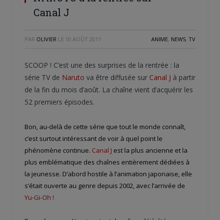
Canal J
PAR
OLIVIER
LE
10 AOÛT 2011
ANIME
,
NEWS
,
TV
SCOOP ! C’est une des surprises de la rentrée : la
série TV de
Naruto
va être diffusée sur
Canal J
à partir
de la fin du mois d’août. La chaîne vient d’acquérir les
52 premiers épisodes.
Bon, au-delà de cette série que tout le monde connaît,
c’est surtout intéressant de voir à quel point le
phénomène continue.
Canal J
est la plus ancienne et la
plus emblématique des chaînes entièrement dédiées à
la jeunesse. D’abord hostile à l’animation japonaise, elle
s’était ouverte au genre depuis 2002, avec l’arrivée de
Yu-Gi-Oh !