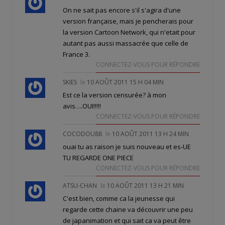
On ne sait pas encore s'il s'agira d'une
version française, mais je pencherais pour
la version Cartoon Network, qui n'etait pour
autant pas aussi massacrée que celle de
France 3.
CONNECTEZ-VOUS POUR RÉPONDRE
SKIES
le
10 AOÛT 2011 15 H 04 MIN
Est ce la version censurée? à mon
avis….OUI!!!!!
CONNECTEZ-VOUS POUR RÉPONDRE
COCODOU88
le
10 AOÛT 2011 13 H 24 MIN
ouai tu as raison je suis nouveau et es-UE
TU REGARDE ONE PIECE
CONNECTEZ-VOUS POUR RÉPONDRE
ATSU-CHAN
le
10 AOÛT 2011 13 H 21 MIN
C'est bien, comme ca la jeunesse qui
regarde cette chaine va découvrir une peu
de japanimation et qui sait ca va peut être