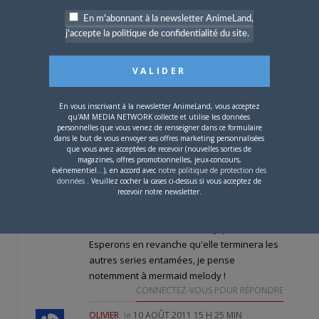
COCODOU88
le
11 AOÛT 2011 10 H 32 MIN
En m'abonnant à la newsletter AnimeLand,
ca raconte quoi
j'accepte la politique de confidentialité du site.
CONNECTEZ-VOUS POUR RÉPONDRE
CISSOUDU13
le
10 AOÛT 2011 23 H 09 MIN
Oui ce serait bien de finir Mermaid Melody
surtout qu'il reste 39 épisodes
En vous inscrivant à la newsletter AnimeLand, vous acceptez
CONNECTEZ-VOUS POUR RÉPONDRE
qu'AM MEDIA NETWORK collecte et utilise les données
personnelles que vous venez de renseigner dans ce formulaire
COCODOU88
le
10 AOÛT 2011 19 H 39 MIN
dans le but de vous envoyer ses offres marketing personnalisées
que vous avez acceptées de recevoir (nouvelles sorties de
one piece ou bleach fulmetal allchimist
magazines, offres promotionnelles, jeux-concours,
CONNECTEZ-VOUS POUR RÉPONDRE
événementiel...), en accord avec
notre politique de protection des
données
. Veuillez cocher la cases ci-dessus si vous acceptez de
recevoir notre newsletter.
RAMINAGROBIS
le
10 AOÛT 2011 18 H 18 MIN
C'est effectivement bien de voir que la
chaine s'ouvre de + en + à la japanime.
Esperons en revanche qu'elle terminera les
autres series entamées, je pense
notemment à mermaid melody !
CONNECTEZ-VOUS POUR RÉPONDRE
OLIVIER
le
10 AOÛT 2011 15 H 25 MIN