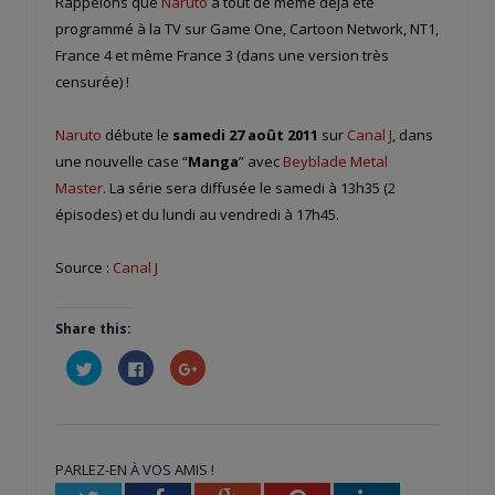
Rappelons que
Naruto
a tout de même déjà été
programmé à la TV sur Game One, Cartoon Network, NT1,
France 4 et même France 3 (dans une version très
censurée) !
Naruto
débute le
samedi 27 août 2011
sur
Canal J
, dans
une nouvelle case “
Manga
” avec
Beyblade Metal
Master
. La série sera diffusée le samedi à 13h35 (2
épisodes) et du lundi au vendredi à 17h45.
Source :
Canal J
Share this:
Cliquez
Cliquez
Cliquez
pour
pour
pour
partager
partager
partager
sur
sur
sur
Twitter(ouvre
Facebook(ouvre
Google+
dans
dans
(ouvre
une
une
dans
nouvelle
nouvelle
une
PARLEZ-EN À VOS AMIS !
fenêtre)
fenêtre)
nouvelle
fenêtre)