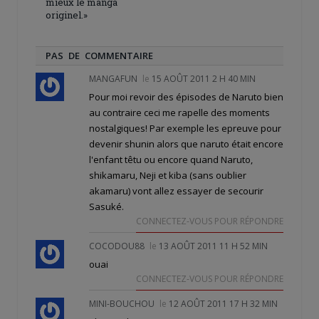
mieux le manga
originel.»
PAS DE COMMENTAIRE
MANGAFUN
le
15 AOÛT 2011 2 H 40 MIN
Pour moi revoir des épisodes de Naruto bien
au contraire ceci me rapelle des moments
nostalgiques! Par exemple les epreuve pour
devenir shunin alors que naruto était encore
l'enfant têtu ou encore quand Naruto,
shikamaru, Neji et kiba (sans oublier
akamaru) vont allez essayer de secourir
Sasuké.
CONNECTEZ-VOUS POUR RÉPONDRE
COCODOU88
le
13 AOÛT 2011 11 H 52 MIN
ouai
CONNECTEZ-VOUS POUR RÉPONDRE
MINI-BOUCHOU
le
12 AOÛT 2011 17 H 32 MIN