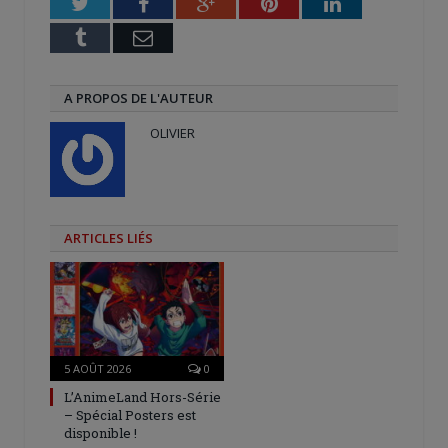
Twitter
Facebook
Google+
Pinterest
LinkedIn
Tumblr
Email
A PROPOS DE L'AUTEUR
OLIVIER
ARTICLES LIÉS
5 AOÛT 2026
0
L’AnimeLand Hors-Série
– Spécial Posters est
disponible !