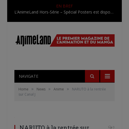
EN BREF
L’AnimeLand Hors-Série – Spécial Posters est disponible !
NAVIGATE
»
»
»
Home
News
Anime
NARUTO à la rentrée
sur Canal J
NARUTO à la rentrée sur
0