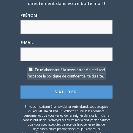
nouvelle
nouvelle
une
directement dans votre boîte mail !
PARLEZ-EN À VOS AMIS !
fenêtre)
fenêtre)
nouvelle
fenêtre)
Twitter
Facebook
Google+
Pinterest
LinkedIn
PRÉNOM
Tumblr
Email
A PROPOS DE L'AUTEUR
E-MAIL
JOSÉPHINE LEMERCIER
Site
web
En m'abonnant à la newsletter AnimeLand,
Dans l'espoir de pouvoir parler du
j'accepte la politique de confidentialité du site.
prochain volume de Nana dans
Animeland un jour...
ARTICLES LIÉS
En vous inscrivant à la newsletter AnimeLand, vous acceptez
qu'AM MEDIA NETWORK collecte et utilise les données
personnelles que vous venez de renseigner dans ce formulaire
dans le but de vous envoyer ses offres marketing personnalisées
que vous avez acceptées de recevoir (nouvelles sorties de
magazines, offres promotionnelles, jeux-concours,