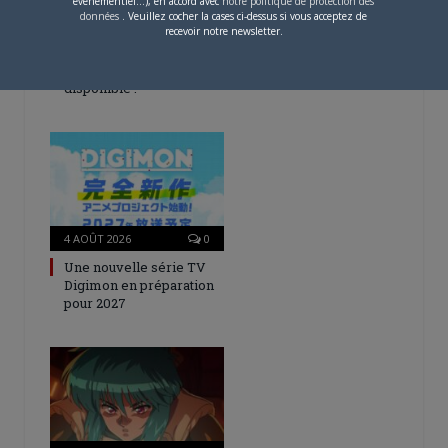
événementiel...), en accord avec
notre politique de protection des
données
. Veuillez cocher la cases ci-dessus si vous acceptez de
5 AOÛT 2026
0
recevoir notre newsletter.
L’AnimeLand Hors-Série
– Spécial Posters est
disponible !
4 AOÛT 2026
0
Une nouvelle série TV
Digimon en préparation
pour 2027