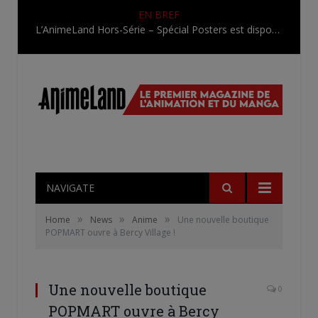
EN BREF
L’AnimeLand Hors-Série – Spécial Posters est disponible !
NAVIGATE
»
»
»
Home
News
Anime
Une nouvelle boutique
POPMART ouvre à Bercy Village !
Une nouvelle boutique
0
POPMART ouvre à Bercy