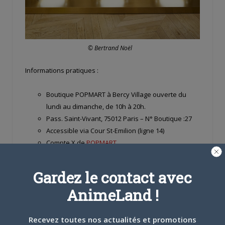
© Bertrand Noël
Informations pratiques :
Boutique POPMART à Bercy Village ouverte du
lundi au dimanche, de 10h à 20h.
Pass. Saint-Vivant, 75012 Paris – N° Boutique :27
Accessible via Cour St-Emilion (ligne 14)
Compte X de
POPMART
Share this:
Gardez le contact avec
Cliquez
Cliquez
Cliquez
AnimeLand !
pour
pour
pour
partager
partager
partager
sur
sur
sur
Twitter(ouvre
Facebook(ouvre
Google+
dans
dans
(ouvre
Recevez toutes nos actualités et promotions
une
une
dans