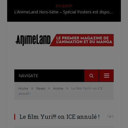
EN BREF
L’AnimeLand Hors-Série – Spécial Posters est disponible !
NAVIGATE
»
»
»
Home
News
Anime
Le film Yuri!!! on ICE
annulé !
Le film Yuri!!! on ICE annulé !
0