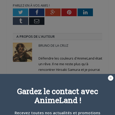
nouvelle
nouvelle
une
PARLEZ-EN À VOS AMIS !
fenêtre)
fenêtre)
nouvelle
fenêtre)
Twitter
Facebook
Google+
Pinterest
LinkedIn
Tumblr
Email
A PROPOS DE L'AUTEUR
BRUNO DE LA CRUZ
Défendre les couleurs d'AnimeLand était
un rêve. Il ne me reste plus qu'à
rencontrer Hiroaki Samura et je pourrai
partir tranquille.
Gardez le contact avec
ARTICLES LIÉS
AnimeLand !
Recevez toutes nos actualités et promotions