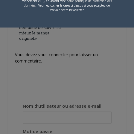
événementiel...), en accord avec
notre politique de protection des
4 JUILLET 2026
0
données
. Veuillez cocher la cases ci-dessus si vous acceptez de
recevoir notre newsletter.
[Entretien] Mokochan : «
Lors des prémices du
projet, il était déjà
demandé de suivre au
mieux le manga
originel.»
Vous devez
vous connecter
pour laisser un
commentaire.
Nom d'utilisateur ou adresse e-mail
Mot de passe