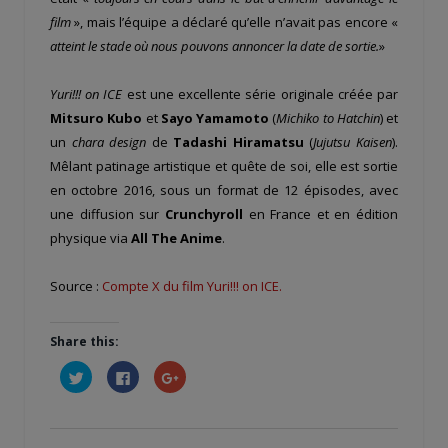
film
», mais l’équipe a déclaré qu’elle n’avait pas encore «
atteint le stade où nous pouvons annoncer la date de sortie.
»
Yuri!!! on ICE
est une excellente série originale créée par
Mitsuro Kubo
et
Sayo Yamamoto
(
Michiko to Hatchin
) et
un
chara design
de
Tadashi Hiramatsu
(
Jujutsu Kaisen
).
Mêlant patinage artistique et quête de soi, elle est sortie
en octobre 2016, sous un format de 12 épisodes, avec
une diffusion sur
Crunchyroll
en France et en édition
physique via
All The Anime
.
Source :
Compte X du film Yuri!!! on ICE.
Share this:
Cliquez
Cliquez
Cliquez
pour
pour
pour
partager
partager
partager
sur
sur
sur
Twitter(ouvre
Facebook(ouvre
Google+
dans
dans
(ouvre
une
une
dans