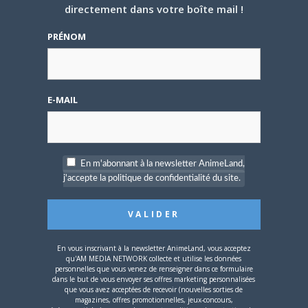
directement dans votre boîte mail !
5 AOÛT 2026
0
PRÉNOM
L’AnimeLand Hors-Série
– Spécial Posters est
disponible !
E-MAIL
En m'abonnant à la newsletter AnimeLand,
4 AOÛT 2026
0
j'accepte la politique de confidentialité du site.
Une nouvelle série TV
Digimon en préparation
pour 2027
En vous inscrivant à la newsletter AnimeLand, vous acceptez
qu'AM MEDIA NETWORK collecte et utilise les données
personnelles que vous venez de renseigner dans ce formulaire
dans le but de vous envoyer ses offres marketing personnalisées
que vous avez acceptées de recevoir (nouvelles sorties de
magazines, offres promotionnelles, jeux-concours,