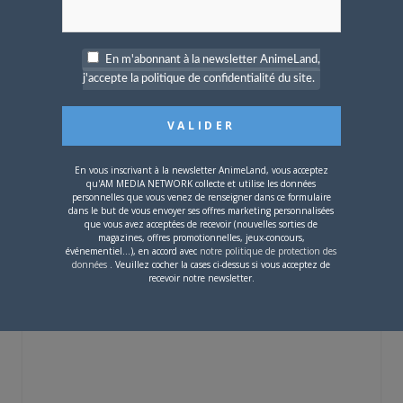
CONNECTEZ-VOUS POUR RÉPONDRE
LOLAAYAHOO-FR
le
6 OCTOBRE 2011 19 H 57 MIN
En m'abonnant à la newsletter AnimeLand,
j'accepte la politique de confidentialité du site.
cest super cool mais cest dimanche et lundi
jai cours!dommage!!!
CONNECTEZ-VOUS POUR RÉPONDRE
YOHANCARIN
le
5 OCTOBRE 2011 13 H 31 MIN
En vous inscrivant à la newsletter AnimeLand, vous acceptez
Génial!!!enfin!!!
qu'AM MEDIA NETWORK collecte et utilise les données
CONNECTEZ-VOUS POUR RÉPONDRE
personnelles que vous venez de renseigner dans ce formulaire
dans le but de vous envoyer ses offres marketing personnalisées
que vous avez acceptées de recevoir (nouvelles sorties de
magazines, offres promotionnelles, jeux-concours,
événementiel...), en accord avec
notre politique de protection des
Vous devez
vous connecter
pour laisser un
données
. Veuillez cocher la cases ci-dessus si vous acceptez de
commentaire.
recevoir notre newsletter.