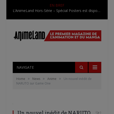
EN BREF
L’AnimeLand Hors-Série – Spécial Posters est disponible !
NAVIGATE
»
»
»
Home
News
Anime
Un nouvel inédit de
NARUTO sur Game One
Un nouvel inédit de NARUTO
0