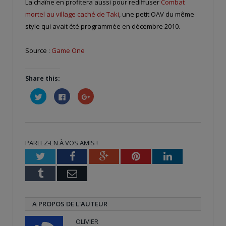
La chaîne en profitera aussi pour rediffuser
Combat
mortel au village caché de Taki
, une petit OAV du même
style qui avait été programmée en décembre 2010.
Source :
Game One
Share this:
Cliquez
Cliquez
Cliquez
pour
pour
pour
partager
partager
partager
sur
sur
sur
Twitter(ouvre
Facebook(ouvre
Google+
dans
dans
(ouvre
une
une
dans
nouvelle
nouvelle
une
PARLEZ-EN À VOS AMIS !
fenêtre)
fenêtre)
nouvelle
fenêtre)
Twitter
Facebook
Google+
Pinterest
LinkedIn
Tumblr
Email
A PROPOS DE L'AUTEUR
OLIVIER