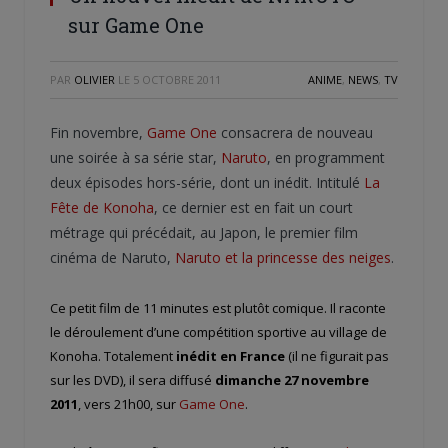
sur Game One
PAR
OLIVIER
LE
5 OCTOBRE 2011
ANIME
,
NEWS
,
TV
Fin novembre,
Game One
consacrera de nouveau
une soirée à sa série star,
Naruto
, en programment
deux épisodes hors-série, dont un inédit. Intitulé
La
Fête de Konoha
, ce dernier est en fait un court
métrage qui précédait, au Japon, le premier film
cinéma de Naruto,
Naruto et la princesse des neiges
.
Ce petit film de 11 minutes est plutôt comique. Il raconte
le déroulement d’une compétition sportive au village de
Konoha. Totalement
inédit en France
(il ne figurait pas
sur les DVD), il sera diffusé
dimanche 27 novembre
2011
, vers 21h00, sur
Game One
.