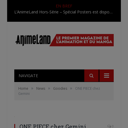
EN BREF
L’AnimeLand Hors-Série – Spécial Posters est disponible !
NAVIGATE
»
»
»
Home
News
Goodies
ONE PIECE chez
Gemini
ONE PIECE chez Gemini
0