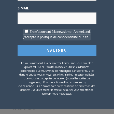
tas raison mimi^^
CONNECTEZ-VOUS POUR RÉPONDRE
E-MAIL
MIMINONON
le
15 JANVIER 2012 10 H 02 MIN
Et bien !
Il faut croire que One piece n'en aura jamais
En m'abonnant à la newsletter AnimeLand,
assez de nous surprendre !
j'accepte la politique de confidentialité du site.
CONNECTEZ-VOUS POUR RÉPONDRE
DRAGON-SLAYER
le
14 JANVIER 2012 18 H 08 MIN
trop cool^^
En vous inscrivant à la newsletter AnimeLand, vous acceptez
CONNECTEZ-VOUS POUR RÉPONDRE
qu'AM MEDIA NETWORK collecte et utilise les données
personnelles que vous venez de renseigner dans ce formulaire
SAIME
le
12 JANVIER 2012 21 H 26 MIN
dans le but de vous envoyer ses offres marketing personnalisées
que vous avez acceptées de recevoir (nouvelles sorties de
super la nouvelle merci
magazines, offres promotionnelles, jeux-concours,
CONNECTEZ-VOUS POUR RÉPONDRE
événementiel...), en accord avec
notre politique de protection des
données
. Veuillez cocher la cases ci-dessus si vous acceptez de
recevoir notre newsletter.
Vous devez
vous connecter
pour laisser un
commentaire.