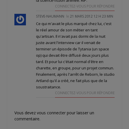
la science-fiction animée. RIP.
CONNECTEZ-VOUS POUR RÉPONDRE
STEVE-NAUMANN
le
21 MARS 2012 12 H 23 MIN
Ce qui m'avait le plus marqué chez lui, c'est
le réel amour de son métier en tant
qu'artisan. Il n'avait pas dormi de la nuit
juste avant l'interview car il venait de
terminer un épisode de Tytania (un space
op) qui devait être diffusé deux jours plus
tard. Et pour lui c'était normal d'être en
charette, en groupe, pour un projet commun.
Finalement, après l'arrêt de Reborn, le studio
Artland qu'il a créé, ne fait plus que de la
soustraitance.
CONNECTEZ-VOUS POUR RÉPONDRE
Vous devez
vous connecter
pour laisser un
commentaire.