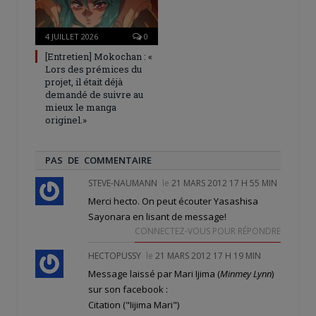
4 JUILLET 2026
0
[Entretien] Mokochan : «
Lors des prémices du
projet, il était déjà
demandé de suivre au
mieux le manga
originel.»
PAS DE COMMENTAIRE
STEVE-NAUMANN
le
21 MARS 2012 17 H 55 MIN
Merci hecto. On peut écouter Yasashisa
Sayonara en lisant de message!
CONNECTEZ-VOUS POUR RÉPONDRE
HECTOPUSSY
le
21 MARS 2012 17 H 19 MIN
Message laissé par Mari Ijima (
Minmey Lynn
)
sur son facebook
:
Citation ("Iijima Mari")