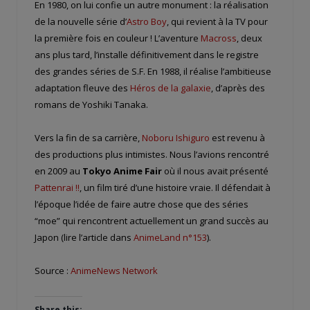
En 1980, on lui confie un autre monument : la réalisation
de la nouvelle série d’
Astro Boy
, qui revient à la TV pour
la première fois en couleur ! L’aventure
Macross
, deux
ans plus tard, l’installe définitivement dans le registre
des grandes séries de S.F. En 1988, il réalise l’ambitieuse
adaptation fleuve des
Héros de la galaxie
, d’après des
romans de Yoshiki Tanaka.
Vers la fin de sa carrière,
Noboru Ishiguro
est revenu à
des productions plus intimistes. Nous l’avions rencontré
en 2009 au
Tokyo Anime Fair
où il nous avait présenté
Pattenrai !!
, un film tiré d’une histoire vraie. Il défendait à
l’époque l’idée de faire autre chose que des séries
“moe” qui rencontrent actuellement un grand succès au
Japon (lire l’article dans
AnimeLand n°153
).
Source :
AnimeNews Network
Share this: