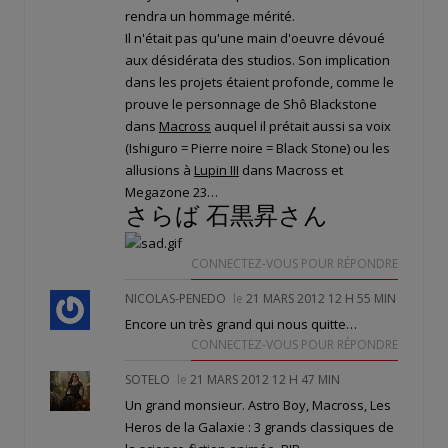
rendra un hommage mérité.
Il n'était pas qu'une main d'oeuvre dévoué
aux désidérata des studios. Son implication
dans les projets étaient profonde, comme le
prouve le personnage de Shô Blackstone
dans
Macross
auquel il prétait aussi sa voix
(Ishiguro = Pierre noire = Black Stone) ou les
allusions à
Lupin III
dans Macross et
Megazone 23…
さらば 石黒昇さん
CONNECTEZ-VOUS POUR RÉPONDRE
NICOLAS-PENEDO
le
21 MARS 2012 12 H 55 MIN
Encore un très grand qui nous quitte…
CONNECTEZ-VOUS POUR RÉPONDRE
SOTELO
le
21 MARS 2012 12 H 47 MIN
Un grand monsieur. Astro Boy, Macross, Les
Heros de la Galaxie : 3 grands classiques de