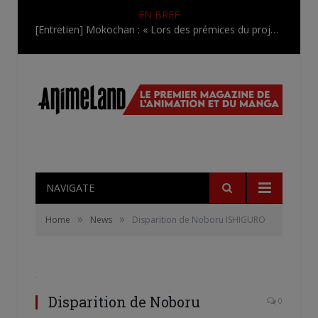
EN BREF
[Entretien] Mokochan : « Lors des prémices du projet, il était déjà demandé de suivre au mieux le manga originel.»
NAVIGATE
»
»
Home
News
Disparition de Noboru ISHIGURO
Disparition de Noboru
0