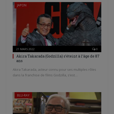
JAPON
21 MARS 2022
0
Akira Takarada (Godzilla) s’éteint à l’âge de 87
ans
Akira Takarada, acteur connu pour ses multiples rôles
dans la franchise de films Godzilla, s’est…
BLU-RAY