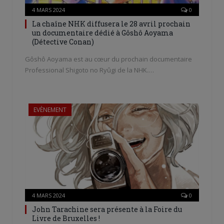
4 MARS 2024
0
La chaîne NHK diffusera le 28 avril prochain
un documentaire dédié à Gôshô Aoyama
(Détective Conan)
Gôshô Aoyama est au cœur du prochain documentaire
Professional Shigoto no Ryûgi de la NHK.…
EVÈNEMENT
4 MARS 2024
0
John Tarachine sera présente à la Foire du
Livre de Bruxelles !