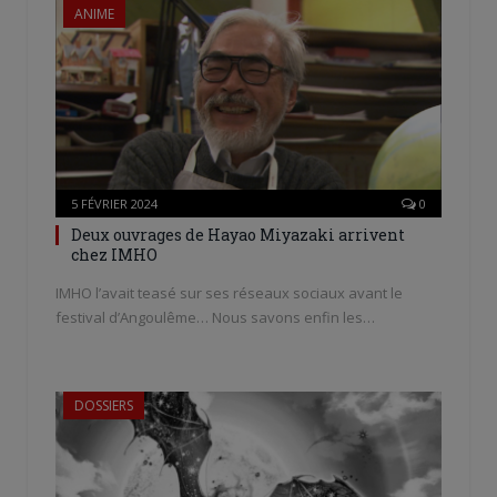
ANIME
5 FÉVRIER 2024
0
Deux ouvrages de Hayao Miyazaki arrivent
chez IMHO
IMHO l’avait teasé sur ses réseaux sociaux avant le
festival d’Angoulême… Nous savons enfin les…
DOSSIERS