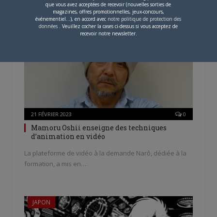
que vous avez acceptées de recevoir (nouvelles sorties de
magazines, offres promotionnelles, jeux-concours,
événementiel...), en accord avec
notre politique de protection des
données
. Veuillez cocher la cases ci-dessus si vous acceptez de
ANIME
recevoir notre newsletter.
21 FÉVRIER 2023
0
Mamoru Oshii enseigne des techniques
d’animation en vidéo
La plateforme de vidéo à la demande Narô, dédiée à la
formation, a mis en…
JAPON