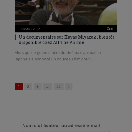
16 MARS 2022
0
Un documentaire sur Hayao Miyazaki bientôt
disponible chez All The Anime
Alors que le grand maître du cinéma d’animation
japonais a annoncé un nouveau film pour…
Suivant
1
2
3
…
22
Nom d'utilisateur ou adresse e-mail