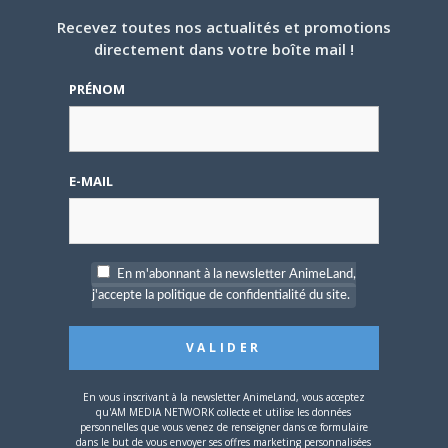
Personnalité de la semaine : Atsushi Sakurai
Recevez toutes nos actualités et promotions
directement dans votre boîte mail !
Certains des plus jeunes animefans ont découvert le
groupe Buck-Tick grâce à certains openings alors…
PRÉNOM
CULTURE
E-MAIL
En m'abonnant à la newsletter AnimeLand,
j'accepte la politique de confidentialité du site.
24 AVRIL 2023
0
Revivez la conférence d’Atsushi Kaneko à la
Maison de la Culture du Japon à Paris
En vous inscrivant à la newsletter AnimeLand, vous acceptez
Qu’elles étaient bonnes, ces deux heures en compagnie
qu'AM MEDIA NETWORK collecte et utilise les données
personnelles que vous venez de renseigner dans ce formulaire
d’Atsushi Kaneko (voir son compte Twitter) ! À…
dans le but de vous envoyer ses offres marketing personnalisées