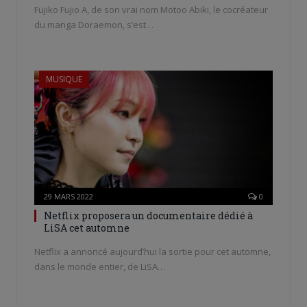
Fujiko Fujio A, de son vrai nom Motoo Abiki, le cocréateur
du manga Doraemon, s’est…
MUSIQUE
29 MARS 2022
0
Netflix proposera un documentaire dédié à
LiSA cet automne
Netflix a annoncé aujourd’hui la sortie pour cet automne,
dans le monde entier, de LiSA…