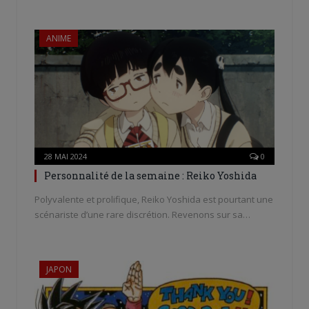
ANIME
28 MAI 2024
0
Personnalité de la semaine : Reiko Yoshida
Polyvalente et prolifique, Reiko Yoshida est pourtant une
scénariste d’une rare discrétion. Revenons sur sa…
JAPON