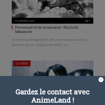
23 JANVIER 2024
0
Personnalité de la semaine : Shin’ichi
Sakamoto
Si le Festival d’Angoulême met avant tout en avant sa
dernière œuvre, l’angoissant #DRCL, la…
DOSSIERS
Gardez le contact avec
AnimeLand !
31 OCTOBRE 2023
0