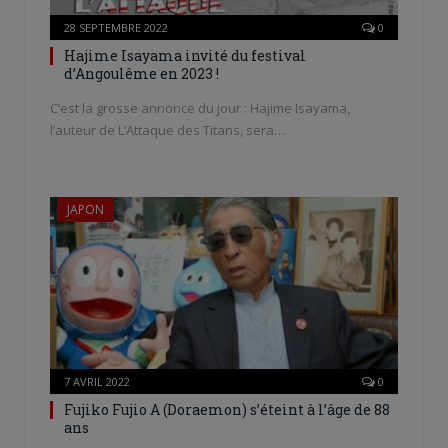
28 SEPTEMBRE 2022
0
Hajime Isayama invité du festival
d’Angoulême en 2023 !
C’est la grosse annonce du jour : Hajime Isayama,
l’auteur de L’Attaque des Titans, sera…
JAPON
7 AVRIL 2022
0
Fujiko Fujio A (Doraemon) s’éteint à l’âge de 88
ans