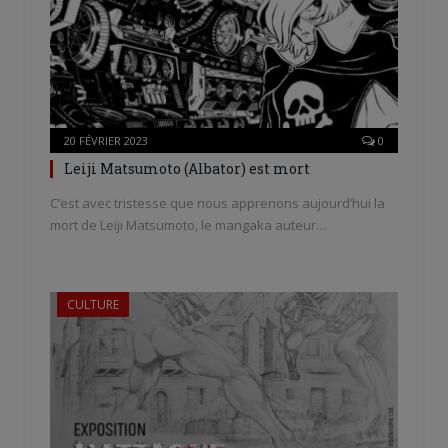
20 FÉVRIER 2023
0
Leiji Matsumoto (Albator) est mort
C’est avec tristesse que nous apprenons aujourd’hui la
mort de Leiji Matsumoto, le mangaka auteur…
CULTURE