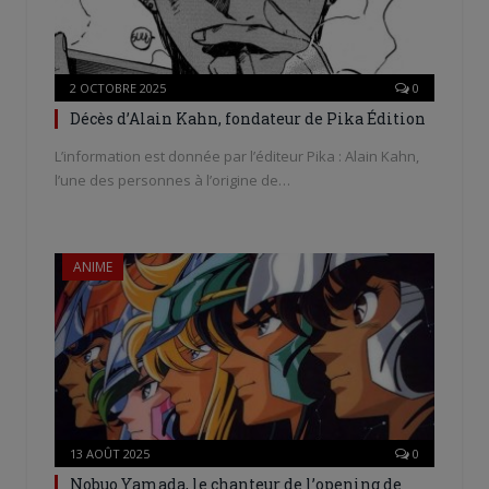
2 OCTOBRE 2025
0
Décès d’Alain Kahn, fondateur de Pika Édition
L’information est donnée par l’éditeur Pika : Alain Kahn,
l’une des personnes à l’origine de…
ANIME
13 AOÛT 2025
0
Nobuo Yamada, le chanteur de l’opening de