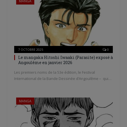
MANGA
7 OCTOBRE 2025
0
Le mangaka Hitoshi Iwaaki (Parasite) exposé à
Angoulême en janvier 2026
Les premiers noms de la 53e édition, le Festival
International de la Bande Dessinée d’Angoulême – qui…
MANGA