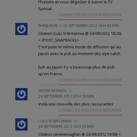
l'histoire et vous dégoûter à suivre le TV
Spécial.
CONNECTEZ-VOUS POUR RÉPONDRE
SHINJI-KUN
le
25 SEPTEMBRE 2012 16 H 42 MIN
Citation (Lulu Vi Britannia @ 24/09/2012 18:20)
< {POST_SNAPBACK}>
C'est juste le même mode de diffusion qu'au
Japon avec la pub au moment des eye-catch.
Euh au Japon il y a beaucoup plus de pub
qu'en France.
CONNECTEZ-VOUS POUR RÉPONDRE
MISTER-KETINOU
le
24 SEPTEMBRE 2012 20 H 38 MIN
Voilà une nouvelle des plus rassurantes
CONNECTEZ-VOUS POUR RÉPONDRE
LULU-VI-BRITANNIA
le
24 SEPTEMBRE 2012 18 H 20 MIN
Citation (animemagfan @ 23/09/2012 19:09)
<