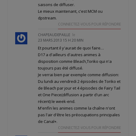
saisons de diffuser.
Le mieux maintenant, c'est MCM ou
dpstream.
CONNECTEZ-VOUS POUR RÉPONDRE
CHAPEAUDEPAILLE
le
23 MARS 2013 15 H 20 MIN
Et pourtant il y'aurait de quoi faire…
D17 a d'ailleurs d'autres animes à
disposition comme Bleach,Toriko qui n'a
toujours pas été diffusé.
Je verrai bien par exemple comme diffusion:
Du lundi au vendredi 2 épisodes de Toriko et
de Bleach par jour et 4 épisodes de Fairy Tail
et One Piece(diffusion a partir d'un arc
récent) le week-end.
M'enfin les animes comme la chaîne n'ont
pas l'air d'être les préocupations principales
de Canal+.
CONNECTEZ-VOUS POUR RÉPONDRE