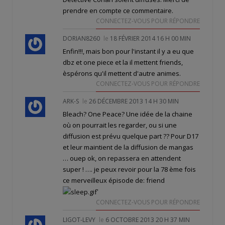
prendre en compte ce commentaire.
CONNECTEZ-VOUS POUR RÉPONDRE
DORIAN8260
le
18 FÉVRIER 2014 16 H 00 MIN
Enfin!!!, mais bon pour l'instant il y a eu que
dbz et one piece et la il mettent friends,
èspérons qu'il mettent d'autre animes.
CONNECTEZ-VOUS POUR RÉPONDRE
ARK-S
le
26 DÉCEMBRE 2013 14 H 30 MIN
Bleach? One Peace? Une idée de la chaine
où on pourrait les regarder, ou si une
diffusion est prévu quelque part ?? Pour D17
et leur maintient de la diffusion de mangas
… ouep ok, on repassera en attendent
super ! …. je peux revoir pour la 78 ème fois
ce merveilleux épisode de: friend
'
CONNECTEZ-VOUS POUR RÉPONDRE
LIGOT-LEVY
le
6 OCTOBRE 2013 20 H 37 MIN