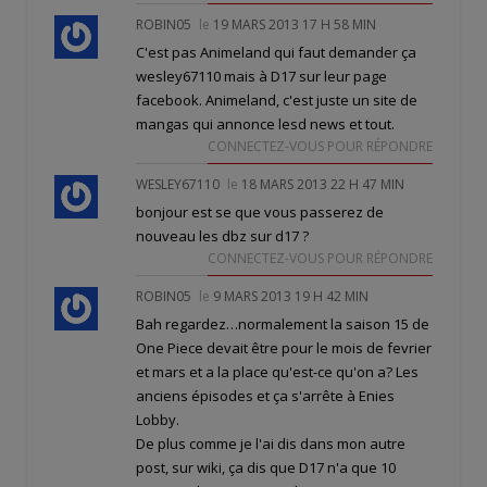
ROBIN05
le
19 MARS 2013 17 H 58 MIN
C'est pas Animeland qui faut demander ça
wesley67110 mais à D17 sur leur page
facebook. Animeland, c'est juste un site de
mangas qui annonce lesd news et tout.
CONNECTEZ-VOUS POUR RÉPONDRE
WESLEY67110
le
18 MARS 2013 22 H 47 MIN
bonjour est se que vous passerez de
nouveau les dbz sur d17 ?
CONNECTEZ-VOUS POUR RÉPONDRE
ROBIN05
le
9 MARS 2013 19 H 42 MIN
Bah regardez…normalement la saison 15 de
One Piece devait être pour le mois de fevrier
et mars et a la place qu'est-ce qu'on a? Les
anciens épisodes et ça s'arrête à Enies
Lobby.
De plus comme je l'ai dis dans mon autre
post, sur wiki, ça dis que D17 n'a que 10