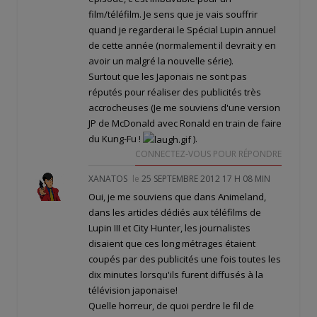
film/téléfilm. Je sens que je vais souffrir
quand je regarderai le Spécial Lupin annuel
de cette année (normalement il devrait y en
avoir un malgré la nouvelle série).
Surtout que les Japonais ne sont pas
réputés pour réaliser des publicités très
accrocheuses (Je me souviens d'une version
JP de McDonald avec Ronald en train de faire
du Kung-Fu !
).
CONNECTEZ-VOUS POUR RÉPONDRE
XANATOS
le
25 SEPTEMBRE 2012 17 H 08 MIN
Oui, je me souviens que dans Animeland,
dans les articles dédiés aux téléfilms de
Lupin III et City Hunter, les journalistes
disaient que ces long métrages étaient
coupés par des publicités une fois toutes les
dix minutes lorsqu'ils furent diffusés à la
télévision japonaise!
Quelle horreur, de quoi perdre le fil de