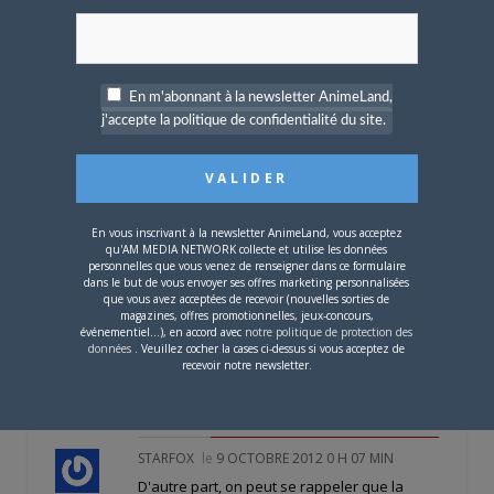
GTO par exemple…
Je pensais que la diffusion d'animes
changerait enfin avec D17,mais rien ne
change finalement…
En m'abonnant à la newsletter AnimeLand,
CONNECTEZ-VOUS POUR RÉPONDRE
j'accepte la politique de confidentialité du site.
DBZGT
le
25 DÉCEMBRE 2012 0 H 43 MIN
salut je voudrais s'avoir quand dragon ball
gt va etre difuser sur D17???
CONNECTEZ-VOUS POUR RÉPONDRE
En vous inscrivant à la newsletter AnimeLand, vous acceptez
qu'AM MEDIA NETWORK collecte et utilise les données
OCEANE36
le
1 DÉCEMBRE 2012 17 H 41 MIN
personnelles que vous venez de renseigner dans ce formulaire
Salut je voudrais savoir quand Bleach va
dans le but de vous envoyer ses offres marketing personnalisées
que vous avez acceptées de recevoir (nouvelles sorties de
être sur D17????
magazines, offres promotionnelles, jeux-concours,
CONNECTEZ-VOUS POUR RÉPONDRE
événementiel...), en accord avec
notre politique de protection des
données
. Veuillez cocher la cases ci-dessus si vous acceptez de
recevoir notre newsletter.
STARFOX
le
9 OCTOBRE 2012 0 H 08 MIN
CONNECTEZ-VOUS POUR RÉPONDRE
STARFOX
le
9 OCTOBRE 2012 0 H 07 MIN
D'autre part, on peut se rappeler que la