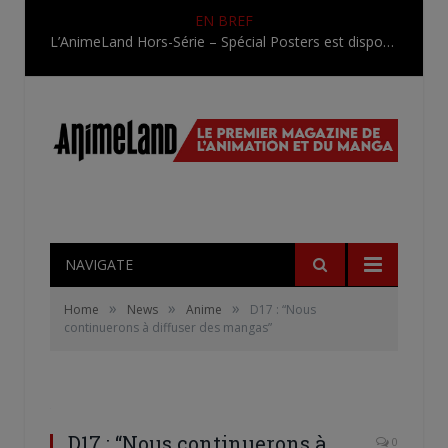
EN BREF
Une nouvelle série TV Digimon en préparation pour 2027
NAVIGATE
»
»
»
Home
News
Anime
D17 : “Nous
continuerons à diffuser des mangas”
D17 : “Nous continuerons à
0