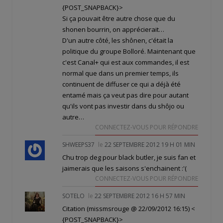
{POST_SNAPBACK}>
Si ça pouvait être autre chose que du
shonen bourrin, on apprécierait…
D'un autre côté, les shônen, c'était la
politique du groupe Bolloré. Maintenant que
c'est Canal+ qui est aux commandes, il est
normal que dans un premier temps, ils
continuent de diffuser ce qui a déjà été
entamé mais ça veut pas dire pour autant
qu'ils vont pas investir dans du shôjo ou
autre…
CONNECTEZ-VOUS POUR RÉPONDRE
SHWEEPS37
le
22 SEPTEMBRE 2012 19 H 01 MIN
Chu trop deg pour black butler, je suis fan et
jaimerais que les saisons s'enchainent :'(
CONNECTEZ-VOUS POUR RÉPONDRE
SOTELO
le
22 SEPTEMBRE 2012 16 H 57 MIN
Citation (missmsrouge @ 22/09/2012 16:15)
<
{POST_SNAPBACK}>