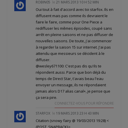
ROBIN05
le
21 MARS 2013 10 H 52 MIN
Oui tout à fait d'accord avec toi starfox. Ils en
diffusent mais pas comme ils devraient le
faire le faire, comme pour One Piece a
rediffuser les mêmes épisodes, coupé sans
arrêt en pleine saisons et ne pas diffuser de
nouvelles saisons. De toute, j'ai commencer
à regarder la saison 15 sur internet. J'ai pas
attendu que messieurs se décident à le
diffuser.
@wesley671100: C'est pas dis qu'ils te
répondent aussi. Parce que bon déjà du
temps de Direct Star, t'avais beau l'eau
envoyer un message, ils ne répondaient
jamais alors D17 alias canal+, je pense que
ça sera pire.
CONNECTEZ-VOUS POUR RÉPONDRE
STARFOX
le
19 MARS 2013 23 H 43 MIN
Citation (snowy fairy @ 19/03/2013 19:28)
<
{POST_SNAPBACK}>