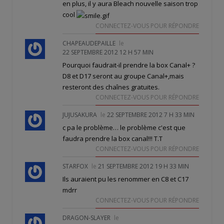
en plus, il y aura Bleach nouvelle saison trop
cool
CONNECTEZ-VOUS POUR RÉPONDRE
CHAPEAUDEPAILLE
le
22 SEPTEMBRE 2012 12 H 57 MIN
Pourquoi faudrait-il prendre la box Canal+ ?
D8 et D17 seront au groupe Canal+,mais
resteront des chaînes gratuites.
CONNECTEZ-VOUS POUR RÉPONDRE
JUJUSAKURA
le
22 SEPTEMBRE 2012 7 H 33 MIN
c pa le problème… le problème c'est que
faudra prendre la box canal!!! T.T
CONNECTEZ-VOUS POUR RÉPONDRE
STARFOX
le
21 SEPTEMBRE 2012 19 H 33 MIN
Ils auraient pu les renommer en C8 et C17
mdrr
CONNECTEZ-VOUS POUR RÉPONDRE
DRAGON-SLAYER
le