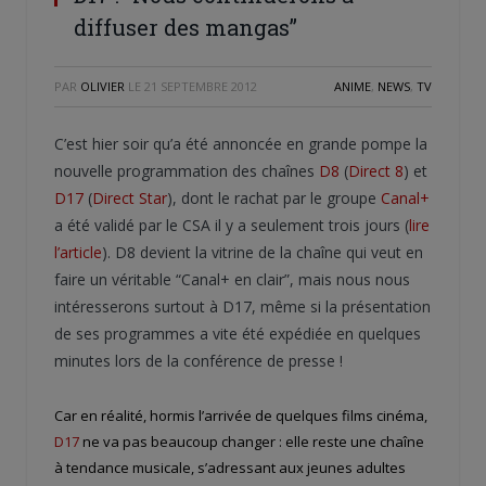
diffuser des mangas”
PAR
OLIVIER
LE
21 SEPTEMBRE 2012
ANIME
,
NEWS
,
TV
C’est hier soir qu’a été annoncée en grande pompe la
nouvelle programmation des chaînes
D8
(
Direct 8
) et
D17
(
Direct Star
), dont le rachat par le groupe
Canal+
a été validé par le CSA il y a seulement trois jours (
lire
l’article
). D8 devient la vitrine de la chaîne qui veut en
faire un véritable “Canal+ en clair”, mais nous nous
intéresserons surtout à D17, même si la présentation
de ses programmes a vite été expédiée en quelques
minutes lors de la conférence de presse !
Car en réalité, hormis l’arrivée de quelques films cinéma,
D17
ne va pas beaucoup changer : elle reste une chaîne
à tendance musicale, s’adressant aux jeunes adultes