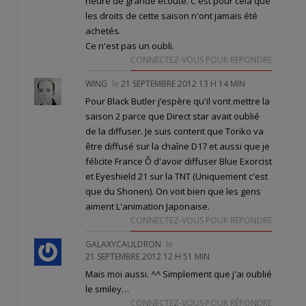
heure de grande écoute. C'est pour cela que
les droits de cette saison n'ont jamais été
achetés.
Ce n'est pas un oubli.
CONNECTEZ-VOUS POUR RÉPONDRE
WING
le
21 SEPTEMBRE 2012 13 H 14 MIN
Pour Black Butler j’espère qu'il vont mettre la
saison 2 parce que Direct star avait oublié
de la diffuser. Je suis content que Toriko va
être diffusé sur la chaîne D17 et aussi que je
félicite France Ô d'avoir diffuser Blue Exorcist
et Eyeshield 21 sur la TNT (Uniquement c'est
que du Shonen). On voit bien que les gens
aiment L'animation Japonaise.
CONNECTEZ-VOUS POUR RÉPONDRE
GALAXYCAULDRON
le
21 SEPTEMBRE 2012 12 H 51 MIN
Mais moi aussi. ^^ Simplement que j'ai oublié
le smiley…
CONNECTEZ-VOUS POUR RÉPONDRE