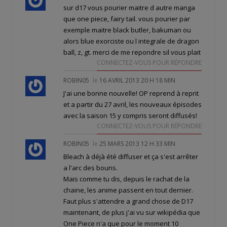
sur d17 vous pourier maitre d autre manga
que one piece, fairy tail. vous pourier par
exemple maitre black butler, bakuman ou
alors blue exorciste ou l integrale de dragon
ball, z, gt. merci de me repondre sil vous plait
CONNECTEZ-VOUS POUR RÉPONDRE
ROBIN05
le
16 AVRIL 2013 20 H 18 MIN
J'ai une bonne nouvelle! OP reprend à reprit
et a partir du 27 avril, les nouveaux épisodes
avec la saison 15 y compris seront diffusés!
CONNECTEZ-VOUS POUR RÉPONDRE
ROBIN05
le
25 MARS 2013 12 H 33 MIN
Bleach à déjà été diffuser et ça s'est arrêter
a l'arc des bouns.
Mais comme tu dis, depuis le rachat de la
chaine, les anime passent en tout dernier.
Faut plus s'attendre a grand chose de D17
maintenant, de plus j'ai vu sur wikipédia que
One Piece n'a que pour le moment 10