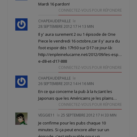
Mardi 16 pardon!
CONNECTEZ-VOUS POUR RÉPONDRE
CHAPEAUDEPAILLE
le
28 SEPTEMBRE 2012 17 H 13 MIN
Il y' aura surement 2 ou 1 épisode de One
Piece le vendredi 16 octobre,car il y' aura du
foot espoir dès 17h50 sur D17 ce jour-là:
http://enpleinelucarne.net/2012/09/les-esp
…
e-d8-et-d17-888
CONNECTEZ-VOUS POUR RÉPONDRE
CHAPEAUDEPAILLE
le
26 SEPTEMBRE 2012 14 H 16 MIN
En ce qui concerne la pub à la tv,tant les
Japonais que les Américains je les plains…
CONNECTEZ-VOUS POUR RÉPONDRE
VEGGIE11
le
25 SEPTEMBRE 2012 17 H 33 MIN
Je confirme pour les pubs chaque 10
minutes. Si ça peut encore aller sur un
épisode, c'est imbuvable pour un