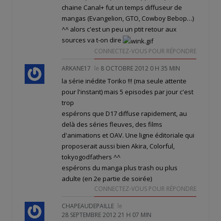
chaine Canal+ fut un temps diffuseur de
mangas (Evangelion, GTO, Cowboy Bebop…)
^^ alors c'est un peu un ptit retour aux
sources va t-on dire
CONNECTEZ-VOUS POUR RÉPONDRE
ARKANE17
le
8 OCTOBRE 2012 0 H 35 MIN
la série inédite Toriko !!! (ma seule attente
pour l'instant) mais 5 episodes par jour c'est
trop
espérons que D17 diffuse rapidement, au
delà des séries fleuves, des films
d'animations et OAV. Une ligne éditoriale qui
proposerait aussi bien Akira, Colorful,
tokyogodfathers ^^
espérons du manga plus trash ou plus
adulte (en 2e partie de soirée)
CONNECTEZ-VOUS POUR RÉPONDRE
CHAPEAUDEPAILLE
le
28 SEPTEMBRE 2012 21 H 07 MIN