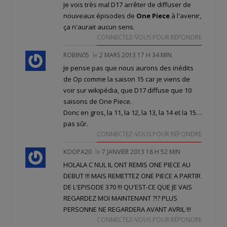
Je vois très mal D17 arrêter de diffuser de
nouveaux épisodes de
One Piece
à l'avenir,
ça n'aurait aucun sens.
CONNECTEZ-VOUS POUR RÉPONDRE
ROBIN05
le
2 MARS 2013 17 H 34 MIN
Je pense pas que nous aurons des inédits
de Op comme la saison 15 car je viens de
voir sur wikipédia, que D17 diffuse que 10
saisons de One Piece.
Donc en gros, la 11, la 12, la 13, la 14 et la 15…
pas sûr.
CONNECTEZ-VOUS POUR RÉPONDRE
KOOPA20
le
7 JANVIER 2013 18 H 52 MIN
HOLALA C NUL IL ONT REMIS ONE PIECE AU
DEBUT !!! MAIS REMETTEZ ONE PIECE A PARTIR
DE L'EPISODE 370 !!! QU'EST-CE QUE JE VAIS
REGARDEZ MOI MAINTENANT ?!? PLUS
PERSONNE NE REGARDERA AVANT AVRIL !!!
CONNECTEZ-VOUS POUR RÉPONDRE