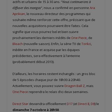
actifs et urbains de 15 à 30 ans. “
Nous continuerons à
diffuser des mangas
“, nous a confirmé en personne
Ara
Aprikian
, le nouveau directeur des programmes qui
souhaite même renforcer cette offre, précisant que de
nouvelles acquisitions pourraient être faites. Cela
signifie que vous pourrez bel et bien suivre
prochainement les derniers inédits de
One Piece
, de
Bleach
(nouvelle saison). Enfin, la série TV de
Toriko
,
inédite en France et acquise par les équipes
précédentes, sera effectivement à l’antenne
(probablement début 2013).
D’ailleurs, les horaires restent inchangés : un gros bloc
de 5 épisodes chaque jour de 18h30 à 20h40.
Actuellement, vous pouvez suivre
Dragon Ball Z
, mais
One Piece
reprendra le relais d’ici deux semaines.
Direct Star
deviendra officiellement
D17
(et
Direct 8
,
D8
) le
dimanche 7 octobre à 20h50
.