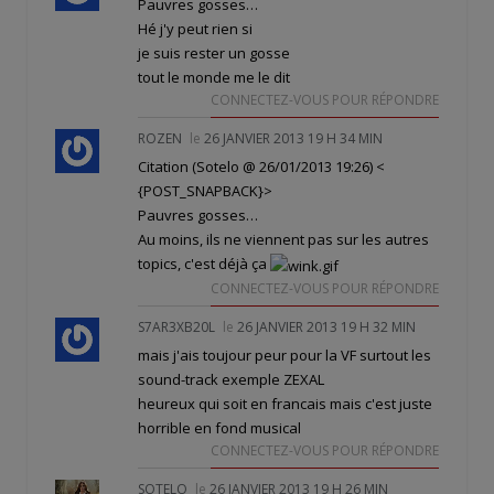
Pauvres gosses…
Hé j'y peut rien si
je suis rester un gosse
tout le monde me le dit
CONNECTEZ-VOUS POUR RÉPONDRE
ROZEN
le
26 JANVIER 2013 19 H 34 MIN
Citation (Sotelo @ 26/01/2013 19:26)
<
{POST_SNAPBACK}>
Pauvres gosses…
Au moins, ils ne viennent pas sur les autres
topics, c'est déjà ça
CONNECTEZ-VOUS POUR RÉPONDRE
S7AR3XB20L
le
26 JANVIER 2013 19 H 32 MIN
mais j'ais toujour peur pour la VF surtout les
sound-track exemple ZEXAL
heureux qui soit en francais mais c'est juste
horrible en fond musical
CONNECTEZ-VOUS POUR RÉPONDRE
SOTELO
le
26 JANVIER 2013 19 H 26 MIN