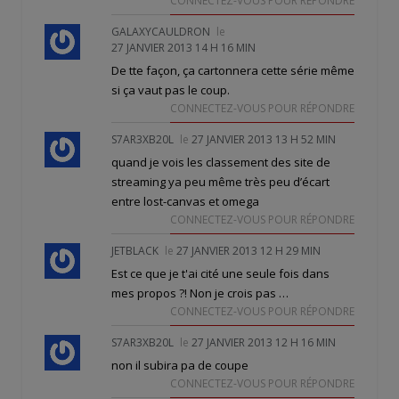
CONNECTEZ-VOUS POUR RÉPONDRE
GALAXYCAULDRON
le
27 JANVIER 2013 14 H 16 MIN
De tte façon, ça cartonnera cette série même
si ça vaut pas le coup.
CONNECTEZ-VOUS POUR RÉPONDRE
S7AR3XB20L
le
27 JANVIER 2013 13 H 52 MIN
quand je vois les classement des site de
streaming ya peu même très peu d’écart
entre lost-canvas et omega
CONNECTEZ-VOUS POUR RÉPONDRE
JETBLACK
le
27 JANVIER 2013 12 H 29 MIN
Est ce que je t'ai cité une seule fois dans
mes propos ?! Non je crois pas …
CONNECTEZ-VOUS POUR RÉPONDRE
S7AR3XB20L
le
27 JANVIER 2013 12 H 16 MIN
non il subira pa de coupe
CONNECTEZ-VOUS POUR RÉPONDRE