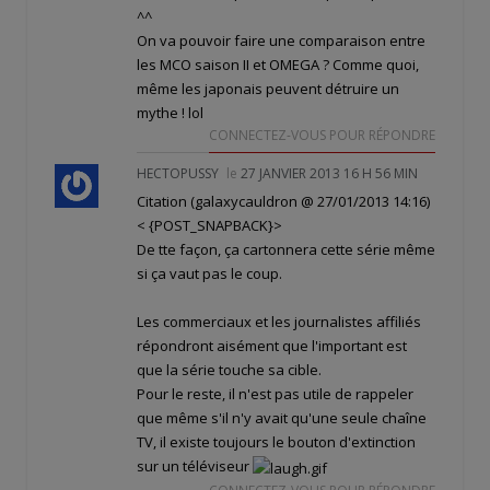
^^
On va pouvoir faire une comparaison entre
les MCO saison II et OMEGA ? Comme quoi,
même les japonais peuvent détruire un
mythe ! lol
CONNECTEZ-VOUS POUR RÉPONDRE
HECTOPUSSY
le
27 JANVIER 2013 16 H 56 MIN
Citation (galaxycauldron @ 27/01/2013 14:16)
< {POST_SNAPBACK}>
De tte façon, ça cartonnera cette série même
si ça vaut pas le coup.
Les commerciaux et les journalistes affiliés
répondront aisément que l'important est
que la série touche sa cible.
Pour le reste, il n'est pas utile de rappeler
que même s'il n'y avait qu'une seule chaîne
TV, il existe toujours le bouton d'extinction
sur un téléviseur