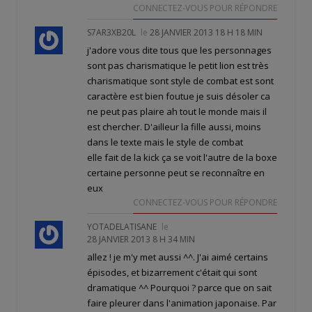
CONNECTEZ-VOUS POUR RÉPONDRE
S7AR3XB20L
le
28 JANVIER 2013 18 H 18 MIN
j'adore vous dite tous que les personnages
sont pas charismatique le petit lion est très
charismatique sont style de combat est sont
caractère est bien foutue je suis désoler ca
ne peut pas plaire ah tout le monde mais il
est chercher. D'ailleur la fille aussi, moins
dans le texte mais le style de combat
elle fait de la kick ça se voit l'autre de la boxe
certaine personne peut se reconnaître en
eux
CONNECTEZ-VOUS POUR RÉPONDRE
YOTADELATISANE
le
28 JANVIER 2013 8 H 34 MIN
allez ! je m'y met aussi ^^. J'ai aimé certains
épisodes, et bizarrement c'était qui sont
dramatique ^^ Pourquoi ? parce que on sait
faire pleurer dans l'animation japonaise. Par