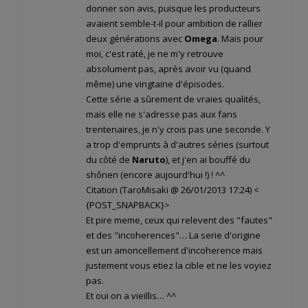
donner son avis, puisque les producteurs
avaient semble-t-il pour ambition de rallier
deux générations avec
Omega
. Mais pour
moi, c'est raté, je ne m'y retrouve
absolument pas, après avoir vu (quand
même) une vingtaine d'épisodes.
Cette série a sûrement de vraies qualités,
mais elle ne s'adresse pas aux fans
trentenaires, je n'y crois pas une seconde. Y
a trop d'emprunts à d'autres séries (surtout
du côté de
Naruto
), et j'en ai bouffé du
shônen (encore aujourd'hui !) ! ^^
Citation (TaroMisaki @ 26/01/2013 17:24)
<
{POST_SNAPBACK}>
Et pire meme, ceux qui relevent des "fautes"
et des "incoherences"… La serie d'origine
est un amoncellement d'incoherence mais
justement vous etiez la cible et ne les voyiez
pas.
Et oui on a vieillis… ^^