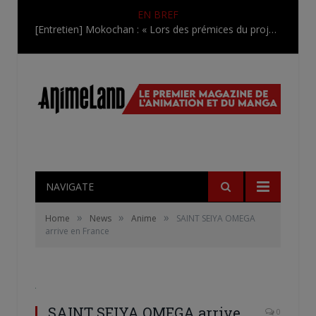
EN BREF
[Entretien] Mokochan : « Lors des prémices du projet, il était déjà demandé de suivre au mieux le manga originel.»
NAVIGATE
»
»
»
Home
News
Anime
SAINT SEIYA OMEGA
arrive en France
SAINT SEIYA OMEGA arrive
0