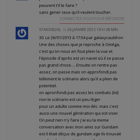
peuvent t'il le faire ?
sans gener ceux qu'il veulent toucher.
CONNECTEZ-VOUS POUR RÉPONDRE
S7AR3XB20L
le
26 JANVIER 2013 19 H 08 MIN
30. Le 26/01/2013 à 17:54 par galaxycauldron
Une des choses que je reproche à Oméga,
c'est qu'on nous en fout plein la vue et
l'épisode d'après est un navet où il se passe
pas grand chose…. Ensuite on rentre pas
assez, on passe mais on approfondi pas
tellement le scénario alors qu'il a plein de
potentiel.
on apronfondi pas assez les combats (lol)
non le scénario est un peu léger
pour un adulte comme moi déc. mais c'est
aussi une nouvel génération qui est viser.
On peut rien n'y faire j'ai eu la meme
conversation avec mon amis sur Gundam
est il était déçus de gundam age ils trouvait