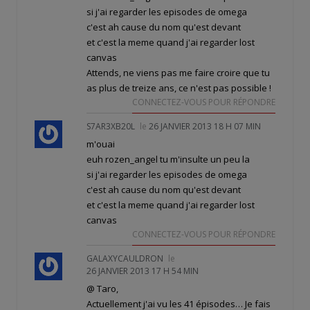
si j'ai regarder les episodes de omega
c'est ah cause du nom qu'est devant
et c'est la meme quand j'ai regarder lost
canvas
Attends, ne viens pas me faire croire que tu
as plus de treize ans, ce n'est pas possible !
CONNECTEZ-VOUS POUR RÉPONDRE
S7AR3XB20L
le
26 JANVIER 2013 18 H 07 MIN
m'ouai
euh rozen_angel tu m'insulte un peu la
si j'ai regarder les episodes de omega
c'est ah cause du nom qu'est devant
et c'est la meme quand j'ai regarder lost
canvas
CONNECTEZ-VOUS POUR RÉPONDRE
GALAXYCAULDRON
le
26 JANVIER 2013 17 H 54 MIN
@ Taro,
Actuellement j'ai vu les 41 épisodes… Je fais