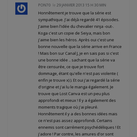
PON70
le
29 JANVIER 2013 15 H 30 MIN
Honnêtement je trouve que la série est
sympathique. J'ai déjà regardé 41 épisodes.
J'aime bien l'idée du chevalier ninja -out-.
Koga c'est un copie de Seiya, mais bon
j'aime bien les héros. Après oui c'est une
bonne nouvelle que la série arrive en France
! Mais bon sur Canal J, je en sais pas si c'est
une bonne idée .. sachant que la série va
être censurée, ce que je trouve fort
dommage, étant qu'elle n'est pas violente (
enfin je trouve x) ). Et oui j'ai regardé la série
d'origine et j'ai lu le manga également. Je
trouve que Lost Canva est un peu plus
approfondi et mieux ! Il y a également des
moments tragique où j'ai pleuré.
Honnêtement il y a des bonnes idées mais
ce n'est pas assez approfondi. Certains
ennemis sont carrément psychédéliques ! Et
j'adore ! Par contre, les amures d'or sont