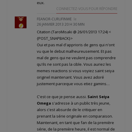
eux.
CONNECTEZ-VOUS POUR RÉPONDRE
FEANOR-CURUFINWE
le
26 JANVIER 2013 20 H 30 MIN
Citation (TaroMisaki @ 26/01/2013 17:24)
<
{POST_SNAPBACK}>
Oui et pas mal d'apprioris de gens qui n'ont
vu que le debut malheureusement. Et pas
mal de gens qui ne veulent pas comprendre
qu'ils ne sont pas la cible. Vous auriez les
memes reactions si vous voyiez saint seiya
originel maintenant. Vous avez adoré
justement parceque vous etiez gamins…
C'est ce que je pense aussi.
Saint Seiya
Omega
s'adresse à un public très jeune,
alors c'est absurde de le critiquer en
prenant la série originale en comparaison.
Maintenant, en tant que fan de la première
série, de la première heure, il est normal de