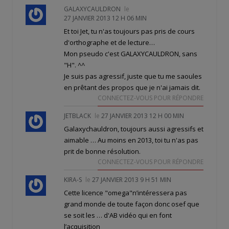
GALAXYCAULDRON
le
27 JANVIER 2013 12 H 06 MIN
Et toi Jet, tu n'as toujours pas pris de cours
d'orthographe et de lecture…
Mon pseudo c'est GALAXYCAULDRON, sans
"H". ^^
Je suis pas agressif, juste que tu me saoules
en prêtant des propos que je n'ai jamais dit.
CONNECTEZ-VOUS POUR RÉPONDRE
JETBLACK
le
27 JANVIER 2013 12 H 00 MIN
Galaxychauldron, toujours aussi agressifs et
aimable … Au moins en 2013, toi tu n'as pas
prit de bonne résolution.
CONNECTEZ-VOUS POUR RÉPONDRE
KIRA-S
le
27 JANVIER 2013 9 H 51 MIN
Cette licence "omega"n’intéressera pas
grand monde de toute façon donc osef que
se soit les … d'AB vidéo qui en font
l’acquisition