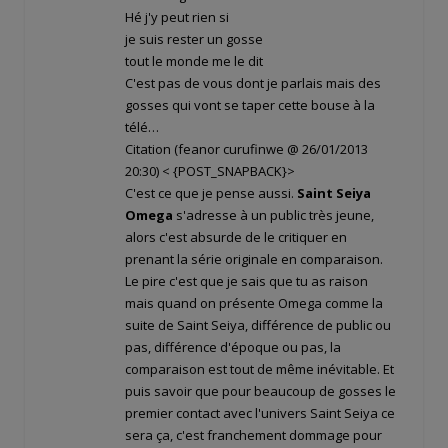
Hé j'y peut rien si
je suis rester un gosse
tout le monde me le dit
C'est pas de vous dont je parlais mais des
gosses qui vont se taper cette bouse à la
télé…
Citation (feanor curufinwe @ 26/01/2013
20:30)
< {POST_SNAPBACK}>
C'est ce que je pense aussi.
Saint Seiya
Omega
s'adresse à un public très jeune,
alors c'est absurde de le critiquer en
prenant la série originale en comparaison.
Le pire c'est que je sais que tu as raison
mais quand on présente Omega comme la
suite de Saint Seiya, différence de public ou
pas, différence d'époque ou pas, la
comparaison est tout de même inévitable. Et
puis savoir que pour beaucoup de gosses le
premier contact avec l'univers Saint Seiya ce
sera ça, c'est franchement dommage pour