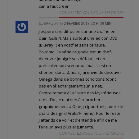
car la faut créer
CONNECTEZ-VOUS POUR RÉPONDRE
SUBARU64
le
2 FÉVRIER 2013 20 H 09 MIN
J'espère une diffusion sur une chaîne en
clair (Gulli ?). Mais surtout une édition DVD
(Blu-ray ?) en vostf et sans censure.
Pour moi, la série originale est un chef-
d'oeuvre (malgré ses défauts et en
particulier son scénario…mais c'est un
shonen, donc…), mais j'ai envie de découvrir
Omega dans de bonnes conditions (donc
pas en téléchargement sur le net).
Contrairement à la "suite des Mystérieuses
cités d'or, je n'ai rien à reprocher
graphiquement à Omega (pourtant j'adore le
chara design d'Araki/Himeno). Pour le reste,
j'attends de voir et d'entendre afin de me
faire un avis plus argumenté.
CONNECTEZ-VOUS POUR RÉPONDRE