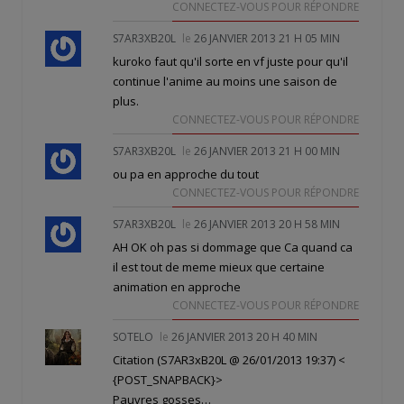
CONNECTEZ-VOUS POUR RÉPONDRE
S7AR3XB20L
le
26 JANVIER 2013 21 H 05 MIN
kuroko faut qu'il sorte en vf juste pour qu'il
continue l'anime au moins une saison de
plus.
CONNECTEZ-VOUS POUR RÉPONDRE
S7AR3XB20L
le
26 JANVIER 2013 21 H 00 MIN
ou pa en approche du tout
CONNECTEZ-VOUS POUR RÉPONDRE
S7AR3XB20L
le
26 JANVIER 2013 20 H 58 MIN
AH OK oh pas si dommage que Ca quand ca
il est tout de meme mieux que certaine
animation en approche
CONNECTEZ-VOUS POUR RÉPONDRE
SOTELO
le
26 JANVIER 2013 20 H 40 MIN
Citation (S7AR3xB20L @ 26/01/2013 19:37)
<
{POST_SNAPBACK}>
Pauvres gosses…