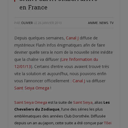
en France
PAR
OLIVIER
LE
26 JANVIER 2013
ANIME
,
NEWS
,
TV
Depuis quelques semaines,
Canal J
diffuse de
mystérieux Flash Infos énigmatiques afin de faire
deviner quelle sera le nom de la nouvelle série inédite
que la chaîne va diffuser (
Lire l’information du
12/01/13
). Certains d’entre vous avaient trouvé très
vite la solution et aujourd’hui, nous pouvons enfin
vous l’annoncer officiellement :
Canal J
va diffuser
Saint Seiya Omega
!
Saint Seiya Omega
est la suite de
Saint Seiya
, alias
Les
Chevaliers du Zodiaque
, l’une des séries les plus
emblématiques des années Club Dorothée. Diffusée
depuis un an au Japon, cette suite a été conçue par
Tôei