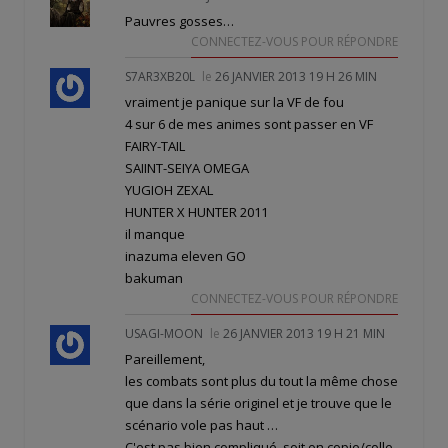
Pauvres gosses…
CONNECTEZ-VOUS POUR RÉPONDRE
S7AR3XB20L
le
26 JANVIER 2013 19 H 26 MIN
vraiment je panique sur la VF de fou
4 sur 6 de mes animes sont passer en VF
FAIRY-TAIL
SAIINT-SEIYA OMEGA
YUGIOH ZEXAL
HUNTER X HUNTER 2011
il manque
inazuma eleven GO
bakuman
CONNECTEZ-VOUS POUR RÉPONDRE
USAGI-MOON
le
26 JANVIER 2013 19 H 21 MIN
Pareillement,
les combats sont plus du tout la même chose
que dans la série originel et je trouve que le
scénario vole pas haut …
C'est pas bien compliqué, soit on copie/colle