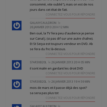
consommé, vite oublié"), mais on est de nos
jours dans cet état de fait.
CONNECTEZ-VOUS POUR RÉPONDRE
GALAXYCAULDRON
le
26 JANVIER 2013 20 H 12 MIN
Ben oué, la TV fera peu d'audience je pense
sur Canal J. (si pas dif sur une autre chaîne).
Et St Seiya est toujours vendeur en DVD. Ab
se fera du fric là-dessus.
CONNECTEZ-VOUS POUR RÉPONDRE
S7AR3XB20L
le
26 JANVIER 2013 20 H 05 MIN
il sont malin en gardant les droit DVD
CONNECTEZ-VOUS POUR RÉPONDRE
S7AR3XB20L
le
26 JANVIER 2013 19 H 59 MIN
mois de mars et il passe déjà des spot?
sa sera pas plus tot
CONNECTEZ-VOUS POUR RÉPONDRE
GALAXYCAULDRON
le