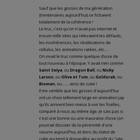
Sauf que les gosses de ma génération
(trentenaires aujourd'hui) se fichaient
totalement de la cohérence !
Le truc, c'est qu'on n'avait pas internet et
trouze mille sites qui relevaient les défauts,
les incohérences, les réutilisations de
cellulos, les animations ratées, etc…
On vivait le truc comme quelque chose de
tout nouveau à l'époque. Y avait rien comme
Saint Seiya
, ou
Dragon Ball
, ou
Nicky
Larson
, ou
Olive et Tom
, ou
Goldorak
, ou
Bioman
, ou…… ainsi de suite !
Il me semble que les gosses d'aujourd'hui
ont un choix tellement large en animation jap
qu'ils arrivent bien mieux à voir les ficelles,
comparé à nous au même âge. Je sais pas si
c'est une bonne ou une mauvaise chose (on
pourrait discuter de la pérennité d'une
oeuvre aujourd'hui, et donc du statut de
culte qui tend à disparaître au profit du "vite