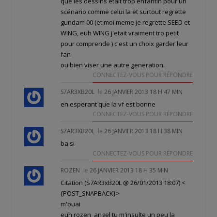
que les dessins etait trop enfantin pour un
scénario comme celui la et surtout regrette
gundam 00 (et moi meme je regrette SEED et
WING, euh WING j'etait vraiment tro petit
pour comprende ) c'est un choix garder leur
fan
ou bien viser une autre generation.
CONNECTEZ-VOUS POUR RÉPONDRE
S7AR3XB20L
le
26 JANVIER 2013 18 H 47 MIN
en esperant que la vf est bonne
CONNECTEZ-VOUS POUR RÉPONDRE
S7AR3XB20L
le
26 JANVIER 2013 18 H 38 MIN
ba si
CONNECTEZ-VOUS POUR RÉPONDRE
ROZEN
le
26 JANVIER 2013 18 H 35 MIN
Citation (S7AR3xB20L @ 26/01/2013 18:07)
<
{POST_SNAPBACK}>
m'ouai
euh rozen_angel tu m'insulte un peu la