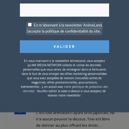
ARMITAGEALPHAX
le
26 JANVIER 2013 22 H 16 MIN
ben omega sur canal j pourquoi pas. Omega
est une suite a saint seiya oui c'est avéré il
ya des apparitions des anciens mais bon
En m'abonnant à la newsletter AnimeLand,
c'est vraiment pour les nouvelles
j'accepte la politique de confidentialité du site.
generations. Apres niveau censure je ne
vois pas beaucoup de choses a censuré
contrairement a la premiere serie
honnetement . Apres je regarde pour voir la
En vous inscrivant à la newsletter AnimeLand, vous acceptez
suite mais c'est tout . La bataile du
qu'AM MEDIA NETWORK collecte et utilise les données
personnelles que vous venez de renseigner dans ce formulaire
sanctuaire originale etait plus develloppée
dans le but de vous envoyer ses offres marketing personnalisées
deux episodes pour un combat c'est rien
que vous avez acceptées de recevoir (nouvelles sorties de
comparé a dbz ou goku passe minimum 20
magazines, offres promotionnelles, jeux-concours,
événementiel...), en accord avec
notre politique de protection des
episodes contre freeza
données
. Veuillez cocher la cases ci-dessus si vous acceptez de
CONNECTEZ-VOUS POUR RÉPONDRE
recevoir notre newsletter.
JETBLACK
le
26 JANVIER 2013 21 H 38 MIN
C'est toei animation l'ayant droit japonais, AB
n'a aucun pouvoir la dessus. Toei est libre
de donner au plus offrant les droits …