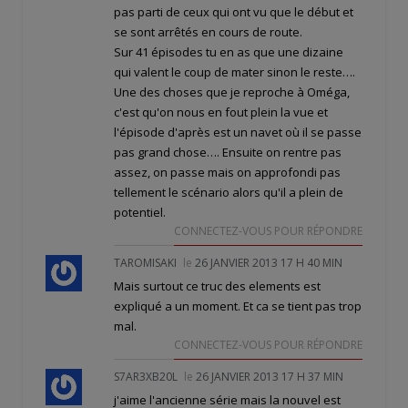
pas parti de ceux qui ont vu que le début et
se sont arrêtés en cours de route.
Sur 41 épisodes tu en as que une dizaine
qui valent le coup de mater sinon le reste….
Une des choses que je reproche à Oméga,
c'est qu'on nous en fout plein la vue et
l'épisode d'après est un navet où il se passe
pas grand chose…. Ensuite on rentre pas
assez, on passe mais on approfondi pas
tellement le scénario alors qu'il a plein de
potentiel.
CONNECTEZ-VOUS POUR RÉPONDRE
TAROMISAKI
le
26 JANVIER 2013 17 H 40 MIN
Mais surtout ce truc des elements est
expliqué a un moment. Et ca se tient pas trop
mal.
CONNECTEZ-VOUS POUR RÉPONDRE
S7AR3XB20L
le
26 JANVIER 2013 17 H 37 MIN
j'aime l'ancienne série mais la nouvel est