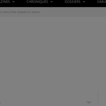
ZINES
CHRONIQUES
DOSSIERS
SIMU
Ao Haru Ride adapté en anime
e
0