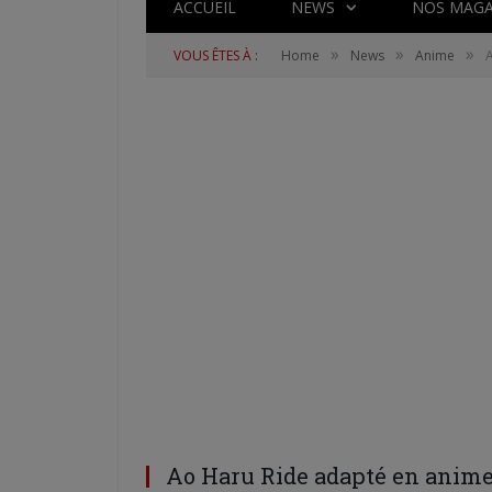
ACCUEIL
NEWS
NOS MAGA
»
»
»
VOUS ÊTES À :
Home
News
Anime
Ao Haru Ride adapté en anim