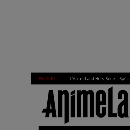
EN BREF
L’AnimeLand Hors-Série – Spécia