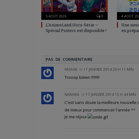
5 AOÛT 2026
0
4 AOÛT 20
L’AnimeLand Hors-Série –
Une nouv
Spécial Posters est disponible !
en prépa
PAS DE COMMENTAIRE
MISA96
le
17 JANVIER 2014 20 H 11 MIN
Trooop biiiien !!!!!!!!!
NAKABA
le
17 JANVIER 2014 15 H 44 MIN
C'est sans doute la meilleure nouvelle
de mieux pour commencer l'année ^^
Je me réjoui