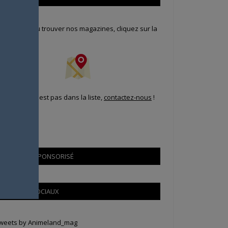
our savoir où trouver nos magazines, cliquez sur la
arte !
i votre ville n'est pas dans la liste,
contactez-nous
!
CONTENU SPONSORISÉ
RÉSEAUX SOCIAUX
weets by Animeland_mag