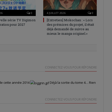
26
0
4 JUILLET 2026
0
elle série TV Digimon
[Entretien] Mokochan : « Lors
ration pour 2027
des prémices du projet, il était
déjà demandé de suivre au
mieux le manga originel.»
CONNECTEZ-VOUS POUR RÉPONDRE
 de cette année 2014
Déjà la sortie du tome 4… Rien
CONNECTEZ-VOUS POUR RÉPONDRE