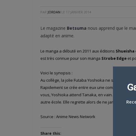
PAR
JORDAN
LE
17 JANVIER 2014
Le magazine
Betsuma
nous apprend que le m
adapté en anime.
Le manga a débuté en 2011 aux éditions
Shueisha
est très connue pour son manga
Strobe Edge
et po
Voici le synopsis :
Au collège, la jolie Futaba Yoshioka ne se sent pas 
G
Rapidement se crée entre eux une complicité, laqu
vous, Yoshioka attend Tanaka, en vain. Le lendemai
Rece
autre école. Elle regrette alors de ne jamais avoir p
Source : Anime News Network
Share this: