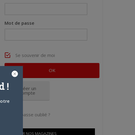
Mot de passe
Se souvenir de moi
 !
Créer un
compte
votre
Mot de passe oublié ?
OÙ TROUVER NOS MAGAZINES