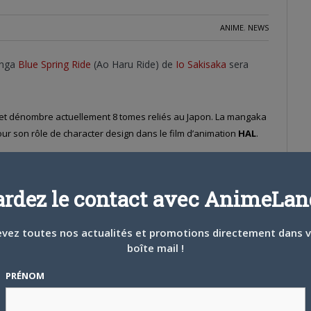
ANIME
,
NEWS
anga
Blue Spring Ride
(Ao Haru Ride) de
Io Sakisaka
sera
et dénombre actuellement 8 tomes reliés au Japon. La mangaka
ur son rôle de character design dans le film d’animation
HAL
.
à l’aise avec les garçons, excepté avec le jeune Tanaka.
ardez le contact avec AnimeLand
elle se transforme en sentiments amoureux. Lors d’un rendez-
n, elle apprend qu’il a brusquement été transféré dans une
vez toutes nos actualités et promotions directement dans 
u lui avouer ses sentiments.
boîte mail !
PRÉNOM