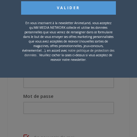
Vous devez
vous connecter
pour laisser un
En vous inscrivant à la newsletter AnimeLand, vous acceptez
commentaire.
qu'AM MEDIA NETWORK collecte et utilise les données
personnelles que vous venez de renseigner dans ce formulaire
dans le but de vous envoyer ses offres marketing personnalisées
que vous avez acceptées de recevoir (nouvelles sorties de
magazines, offres promotionnelles, jeux-concours,
événementiel...), en accord avec
notre politique de protection des
données
. Veuillez cocher la cases ci-dessus si vous acceptez de
recevoir notre newsletter.
Nom d'utilisateur ou adresse e-mail
Mot de passe