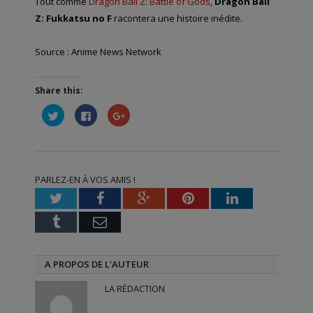
Tout comme
Dragon Ball Z: Battle of Gods
,
Dragon Ball
Z: Fukkatsu no F
racontera une histoire inédite.
Source : Anime News Network
Share this:
Cliquez
Cliquez
Cliquez
pour
pour
pour
partager
partager
partager
sur
sur
sur
Twitter(ouvre
Facebook(ouvre
Google+
dans
dans
(ouvre
une
une
dans
nouvelle
nouvelle
une
PARLEZ-EN À VOS AMIS !
fenêtre)
fenêtre)
nouvelle
fenêtre)
Twitter
Facebook
Google+
Pinterest
LinkedIn
Tumblr
Email
A PROPOS DE L'AUTEUR
LA RÉDACTION