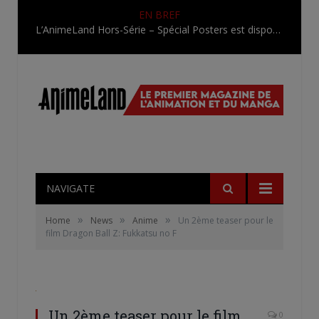
EN BREF
L’AnimeLand Hors-Série – Spécial Posters est disponible !
NAVIGATE
»
»
»
Home
News
Anime
Un 2ème teaser pour le
film Dragon Ball Z: Fukkatsu no F
Un 2ème teaser pour le film
0