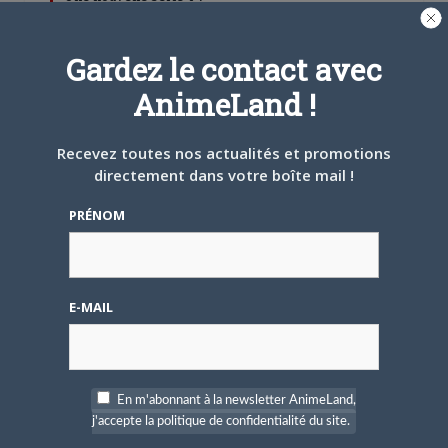
Digimon en préparation
pour 2027
Gardez le contact avec
AnimeLand !
Recevez toutes nos actualités et promotions
directement dans votre boîte mail !
4 JUILLET 2026
0
[Entretien] Mokochan : «
PRÉNOM
Lors des prémices du
projet, il était déjà
demandé de suivre au
mieux le manga
originel.»
E-MAIL
PAS DE COMMENTAIRE
MVM
le
9 DÉCEMBRE 2014 12 H 11 MIN
En m'abonnant à la newsletter AnimeLand,
ho hâte de voir ce que sa va donné ^^
j'accepte la politique de confidentialité du site.
CONNECTEZ-VOUS POUR RÉPONDRE