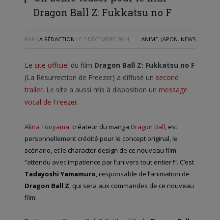
Dragon Ball Z: Fukkatsu no F
PAR
LA RÉDACTION
LE
5 DÉCEMBRE 2014
ANIME
,
JAPON
,
NEWS
Le
site officiel
du film
Dragon Ball Z: Fukkatsu no F
(La Résurrection de Freezer) a diffusé un
second
trailer
. Le site a aussi mis à disposition
un message
vocal de Freezer
.
Akira Toriyama
, créateur du manga
Dragon Ball
, est
personnellement crédité pour le concept original, le
scénario, et le character design de ce nouveau film
“attendu avec impatience par l’univers tout entier !”. C’est
Tadayoshi Yamamuro
, responsable de l’animation de
Dragon Ball Z
, qui sera aux commandes de ce nouveau
film.