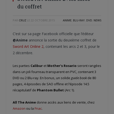
du coffret
PAR
CRUZ
LE
22 OCTOBRE 2015
ANIME
,
BLU-RAY
,
DVD
,
NEWS
C’est sur sa page Facebook officielle que l’éditeur
@Anime
annonce la sortie du deuxième coffret de
Sword Art Online 2
, contenant les arcs 2 et 3, pour le
2 décembre.
Les parties
Calibur
et
Mother’s Rosario
seront rangées
dans un joli fourreau transparent en PVC, contenant 3
DVD ou 2 Blu-ray. En bonus, un solide
guide book
de 80
pages, 4 épisodes de SAO offline et l’épisode 14.5
récapitulatif de
Phantom Bullet
(Arc 1).
All The Anime
donne accès aux liens de vente, chez
Amazon
ou la
Fnac
.