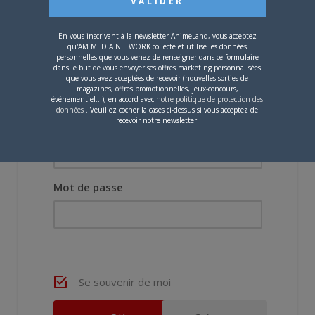
Vous devez
vous connecter
pour laisser un
commentaire.
En vous inscrivant à la newsletter AnimeLand, vous acceptez
qu'AM MEDIA NETWORK collecte et utilise les données
personnelles que vous venez de renseigner dans ce formulaire
dans le but de vous envoyer ses offres marketing personnalisées
que vous avez acceptées de recevoir (nouvelles sorties de
magazines, offres promotionnelles, jeux-concours,
événementiel...), en accord avec
notre politique de protection des
données
. Veuillez cocher la cases ci-dessus si vous acceptez de
recevoir notre newsletter.
Nom d'utilisateur ou adresse e-mail
Mot de passe
Se souvenir de moi