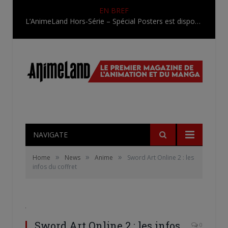
EN BREF
L’AnimeLand Hors-Série – Spécial Posters est disponible !
NAVIGATE
»
»
»
Home
News
Anime
Sword Art Online 2 : les
infos du coffret
Sword Art Online 2 : les infos
0