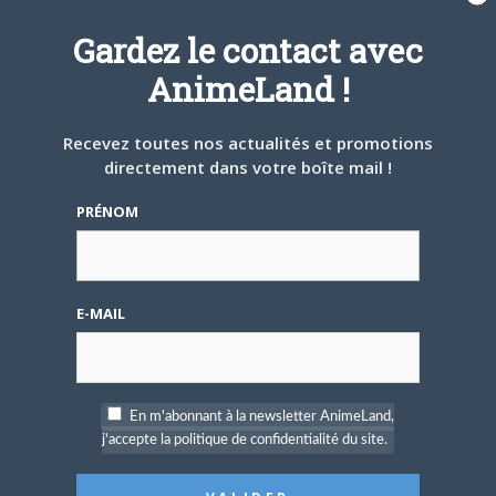
Gardez le contact avec
AnimeLand !
Recevez toutes nos actualités et promotions
4 JUILLET 2026
0
directement dans votre boîte mail !
[Entretien] Mokochan : «
Lors des prémices du
PRÉNOM
projet, il était déjà
demandé de suivre au
mieux le manga
originel.»
E-MAIL
PAS DE COMMENTAIRE
SAUNDERS
le
22 OCTOBRE 2015 20 H 28 MIN
Cool ça
En m'abonnant à la newsletter AnimeLand,
CONNECTEZ-VOUS POUR RÉPONDRE
j'accepte la politique de confidentialité du site.