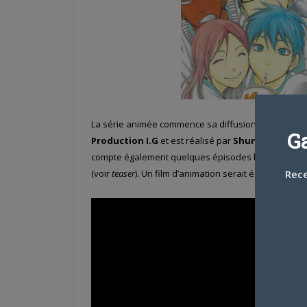
La série animée commence sa diffusion en 2012. Comp
G
Production I.G
et est réalisé par
Shunsuke Tada
compte également quelques épisodes bonus, glissé 
(voir
teaser
). Un film d’animation serait également en
Rece