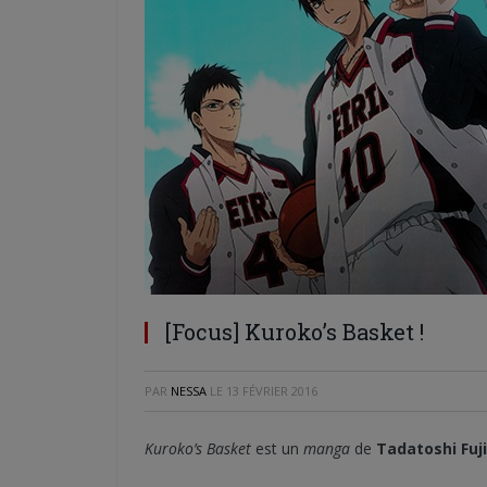
[Focus] Kuroko’s Basket !
PAR
NESSA
LE
13 FÉVRIER 2016
Kuroko’s Basket
est un
manga
de
Tadatoshi Fuj