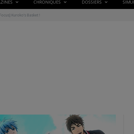
ZINES
CHRONIQUES
DOSSIERS
SIMU
Focus] Kuroko’s Basket !