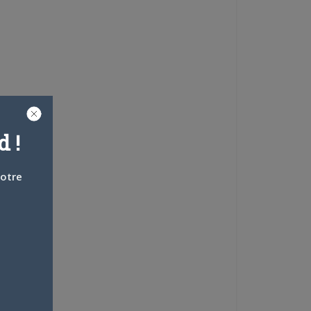
 !
votre