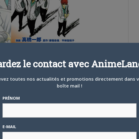
renant 75 épisodes (3 saisons), elle est produite par le studio
ardez le contact avec AnimeLand
, qui avait également travaillé sur l’
anime Prince Of Tennis
. On
dans les DVD/ Blu-ray comme celui de l’anniversaire de Kuroko
 cours.
vez toutes nos actualités et promotions directement dans 
boîte mail !
PRÉNOM
E-MAIL