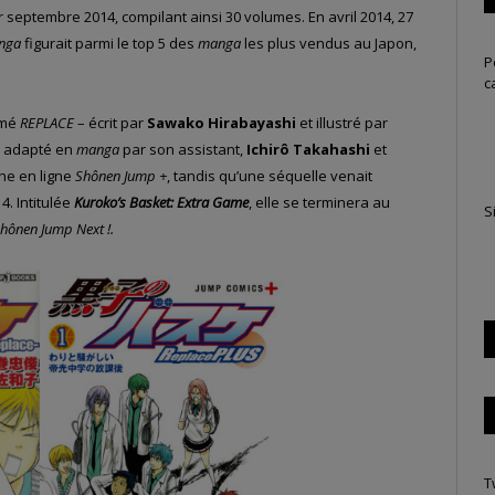
 septembre 2014, compilant ainsi 30 volumes. En avril 2014, 27
nga
figurait parmi le top 5 des
manga
les plus vendus au Japon,
P
c
mmé
REPLACE
– écrit par
Sawako Hirabayashi
et illustré par
ite adapté en
manga
par son assistant,
Ichirô Takahashi
et
ine en ligne
Shônen Jump +
, tandis qu’une séquelle venait
. Intitulée
Kuroko’s Basket: Extra Game
, elle se terminera au
S
hônen Jump Next !.
T