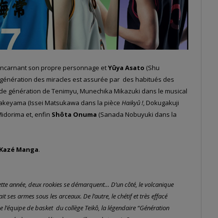
incarnant son propre personnage et
Yûya Asato
(Shu
a génération des miracles est assurée par des habitués des
e génération de Tenimyu, Munechika Mikazuki dans le musical
atakeyama (Issei Matsukawa dans la pièce
Haikyû !
, Dokugakuji
Midorima et, enfin
Shôta Onuma
(Sanada Nobuyuki dans la
Kazé Manga
.
 cette année, deux rookies se démarquent… D’un côté, le volcanique
t ses armes sous les arceaux. De l’autre, le chétif et très effacé
e l’équipe de basket du collège Teikô, la légendaire “Génération