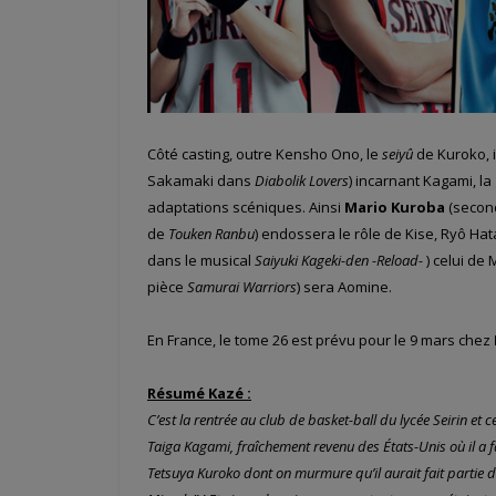
Côté casting, outre Kensho Ono, le
seiyû
de Kuroko, 
Sakamaki dans
Diabolik Lovers
) incarnant Kagami, l
adaptations scéniques. Ainsi
Mario Kuroba
(second
de
Touken Ranbu
) endossera le rôle de Kise, Ryô H
dans le musical
Saiyuki Kageki-den -Reload-
) celui de 
pièce
Samurai Warriors
) sera Aomine.
En France, le tome 26 est prévu pour le 9 mars chez
Résumé Kazé :
C’est la rentrée au club de basket-ball du lycée Seirin et
Taiga Kagami, fraîchement revenu des États-Unis où il a fai
Tetsuya Kuroko dont on murmure qu’il aurait fait partie d