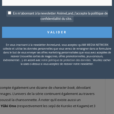
En m'abonnant à la newsletter AnimeLand, j'accepte la politique de
confidentialité du site.
En vous inscrivant à la newsletter AnimeLand, vous acceptez qu'AM MEDIA NETWORK
collecte et utilise les données personnelles que vous venez de renseigner dans ce formulaire
dans le but de vous envoyer ses offres marketing personnalisées que vous avez acceptées de
recevoir (nouvelles sorties de magazines, offres promotionnelles, jeux-concours,
événementiel...), en accord avec
notre politique de protection des données
. Veuillez cocher
la cases ci-dessus si vous acceptez de recevoir notre newsletter.
eux vidéo.
Game of Miracles
est disponible sur PSP, tandis que
uture,
plus récents, sont disponibles sur 3DS.
compte également une dizaine de
character book
, dévoilant
nages. L’univers de la série continuent également au travers
poussé la chansonnette. À noter qu’il existe aussi un
t
Yûki Ono
(respectivement les
seiyû
de Kuroko et Kagami) et 3