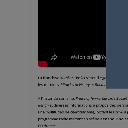
La franchise
Kuroko’s Basket
s’étend également aux j
les derniers,
Miracles to Victory
et
Bonds Towards the F
A l’instar de son aîné,
Prince of Tennis
,
Kuroko’s Basket
design
et diverses informations à propos des person
une multitudes de
character song
, incitant les
seiyû
a 
programme radio mettant en scène
Kensho Ono
e
CD
drama
!