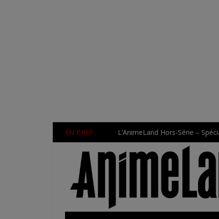
EN BREF
L’AnimeLand Hors-Série – Spécia