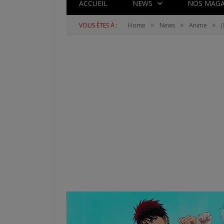
ACCUEIL
NEWS
NOS MAGA
»
»
»
VOUS ÊTES À :
Home
News
Anime
[