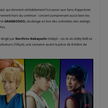
eiyû
, qui donnent véritablement l’occasion aux fans d’apprécier
nement hors du commun : concert (comprenant aussi bien les
/et
GRANRODEO
), doublage en live des scénettes des
endings
AVs.
 dirigé par
Norihito Nakayashi
(
Haikyû – Les As du Volley Ball
) se
Ikebukuro (Tôkyô), une semaine avant la pièce de théâtre de