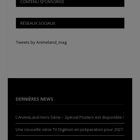
CONTENU SPONSORISÉ
RÉSEAUX SOCIAUX
Tweets by Animeland_mag
DERNIÈRES NEWS
L’AnimeLand Hors-Série – Spécial Posters est disponible !
Une nouvelle série TV Digimon en préparation pour 2027