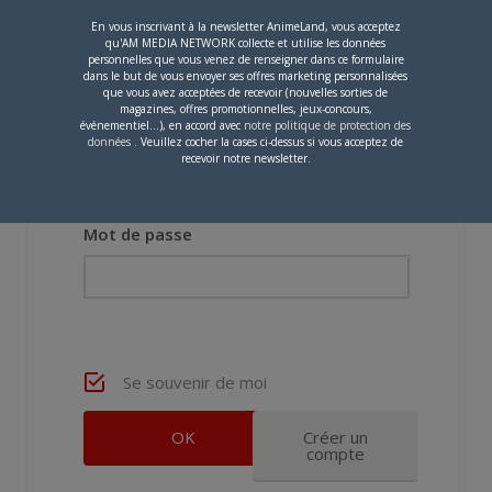
En vous inscrivant à la newsletter AnimeLand, vous acceptez
qu'AM MEDIA NETWORK collecte et utilise les données
personnelles que vous venez de renseigner dans ce formulaire
dans le but de vous envoyer ses offres marketing personnalisées
que vous avez acceptées de recevoir (nouvelles sorties de
magazines, offres promotionnelles, jeux-concours,
événementiel...), en accord avec
notre politique de protection des
Nom d'utilisateur ou adresse e-mail
données
. Veuillez cocher la cases ci-dessus si vous acceptez de
recevoir notre newsletter.
Mot de passe
Se souvenir de moi
Créer un
compte