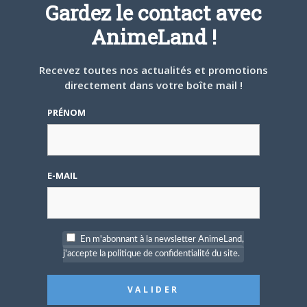
Gardez le contact avec
4 AOÛT 2026
0
AnimeLand !
Une nouvelle série TV
Digimon en préparation
pour 2027
Recevez toutes nos actualités et promotions
directement dans votre boîte mail !
PRÉNOM
4 JUILLET 2026
0
E-MAIL
[Entretien] Mokochan : «
Lors des prémices du
projet, il était déjà
demandé de suivre au
mieux le manga
originel.»
En m'abonnant à la newsletter AnimeLand,
j'accepte la politique de confidentialité du site.
Vous devez
vous connecter
pour laisser un
commentaire.