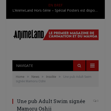
EN BREF
L’AnimeLand Hors-Série – Spécial Posters est disponible !
NAVIGATE
»
»
»
Home
News
Insolite
Une pub Adult Swim
signée Mamoru Oshii
Une pub Adult Swim signée
0
Mamoru Oshii