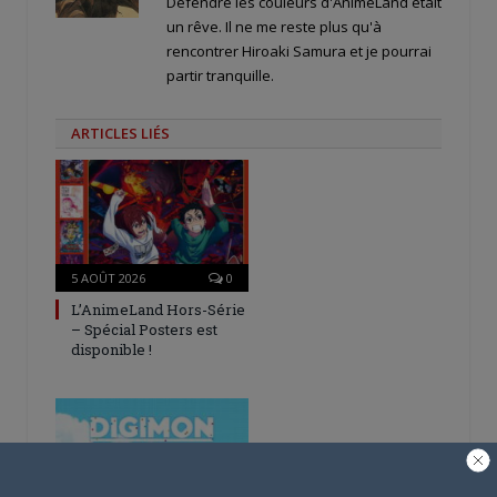
Défendre les couleurs d'AnimeLand était
un rêve. Il ne me reste plus qu'à
rencontrer Hiroaki Samura et je pourrai
partir tranquille.
ARTICLES LIÉS
5 AOÛT 2026
0
L’AnimeLand Hors-Série
– Spécial Posters est
disponible !