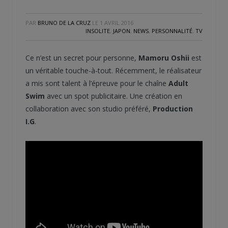
PAR
BRUNO DE LA CRUZ
LE
1 AVRIL 2016
INSOLITE
,
JAPON
,
NEWS
,
PERSONNALITÉ
,
TV
Ce n’est un secret pour personne,
Mamoru Oshii
est
un véritable touche-à-tout. Récemment, le réalisateur
a mis sont talent à l’épreuve pour le chaîne
Adult
Swim
avec un spot publicitaire. Une création en
collaboration avec son studio préféré,
Production
I.G
.