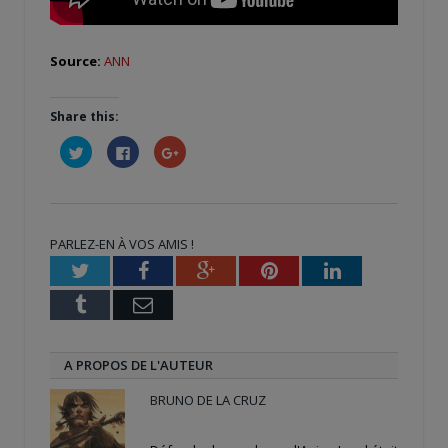
Source:
ANN
Share this:
Cliquez
Cliquez
Cliquez
pour
pour
pour
partager
partager
partager
sur
sur
sur
Twitter(ouvre
Facebook(ouvre
Google+
dans
dans
(ouvre
une
une
dans
nouvelle
nouvelle
une
PARLEZ-EN À VOS AMIS !
fenêtre)
fenêtre)
nouvelle
fenêtre)
Twitter
Facebook
Google+
Pinterest
LinkedIn
Tumblr
Email
A PROPOS DE L'AUTEUR
BRUNO DE LA CRUZ