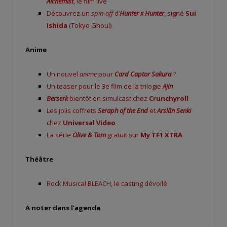
Alchemist
, le film live
Découvrez un
spin-off
d’
Hunter x Hunter
, signé
Sui
Ishida
(Tokyo Ghoul)
Anime
Un nouvel
anime
pour
Card Captor Sakura
?
Un teaser pour le 3e film de la trilogie
Ajin
Berserk
bientôt en simulcast chez
Crunchyroll
Les jolis coffrets
Seraph of the End
et
Arslân Senki
chez
Universal Video
La série
Olive & Tom
gratuit sur
My TF1 XTRA
Théâtre
Rock Musical BLEACH, le casting dévoilé
A noter dans l’agenda