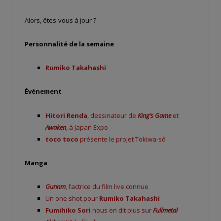
Alors, êtes-vous à jour ?
Personnalité de la semaine
Rumiko Takahashi
Événement
Hitori Renda
, dessinateur de
King’s Game
et
Awaken
, à Japan Expo
toco toco
présente le projet Tokiwa-sô
Manga
Gunnm
, l’actrice du film live connue
Un one shot pour
Rumiko Takahashi
Fumihiko Sori
nous en dit plus sur
Fullmetal