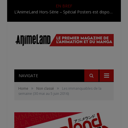
EN BREF
L’AnimeLand Hors-Série – Spécial Posters est disponible !
NAVIGATE
»
»
Home
Non classé
Les immanquables de la
semaine (30 mai au 5 juin 2016)