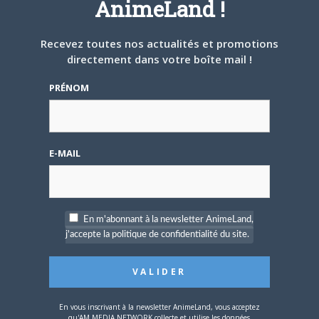
AnimeLand !
ARTICLES LIÉS
Recevez toutes nos actualités et promotions
directement dans votre boîte mail !
PRÉNOM
13 MARS 2026
0
Le nouveau film de
E-MAIL
Mamoru Hosoda Scarlet
et l’éternité cette
semaine en France
En m'abonnant à la newsletter AnimeLand,
j'accepte la politique de confidentialité du site.
10 MARS 2026
0
En vous inscrivant à la newsletter AnimeLand, vous acceptez
Japan Expo annonce les
qu'AM MEDIA NETWORK collecte et utilise les données