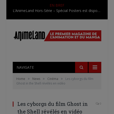
EN BREF
L’AnimeLand Hors-Série – Spécial Posters est disponible !
NAVIGATE
»
»
»
Home
News
Cinéma
Les cyborgs du film
Ghost in the Shell révélés en vidéo
Les cyborgs du film Ghost in
0
the Shell révélés en vidéo