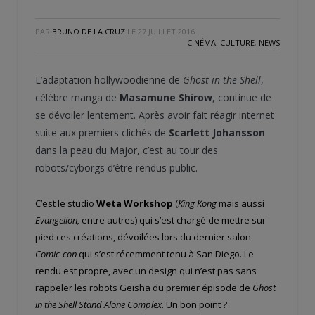
PAR
BRUNO DE LA CRUZ
LE
27 JUILLET 2016
CINÉMA
,
CULTURE
,
NEWS
L’adaptation hollywoodienne de
Ghost in the Shell
,
célèbre manga de
Masamune Shirow
, continue de
se dévoiler lentement. Après avoir fait réagir internet
suite aux premiers clichés de
Scarlett Johansson
dans la peau du Major, c’est au tour des
robots/cyborgs d’être rendus public.
C’est le studio
Weta Workshop
(
King Kong
mais aussi
Evangelion,
entre autres) qui s’est chargé de mettre sur
pied ces créations, dévoilées lors du dernier salon
Comic-con
qui s’est récemment tenu à San Diego. Le
rendu est propre, avec un design qui n’est pas sans
rappeler les robots Geisha du premier épisode de
Ghost
in the Shell Stand Alone Complex
. Un bon point ?