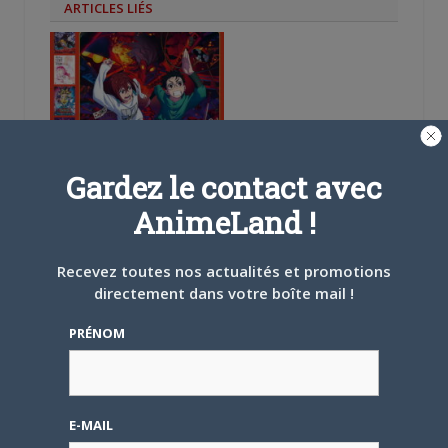
ARTICLES LIÉS
5 AOÛT 2026
0
L’AnimeLand Hors-Série
Gardez le contact avec
– Spécial Posters est
disponible !
AnimeLand !
Recevez toutes nos actualités et promotions
directement dans votre boîte mail !
PRÉNOM
4 AOÛT 2026
0
Une nouvelle série TV
Digimon en préparation
pour 2027
E-MAIL