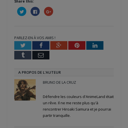
Share this:
Cliquez
Cliquez
Cliquez
pour
pour
pour
partager
partager
partager
sur
sur
sur
Twitter(ouvre
Facebook(ouvre
Google+
dans
dans
(ouvre
une
une
dans
nouvelle
nouvelle
une
PARLEZ-EN À VOS AMIS !
fenêtre)
fenêtre)
nouvelle
fenêtre)
Twitter
Facebook
Google+
Pinterest
LinkedIn
Tumblr
Email
A PROPOS DE L'AUTEUR
BRUNO DE LA CRUZ
Défendre les couleurs d'AnimeLand était
un rêve. Il ne me reste plus qu'à
rencontrer Hiroaki Samura et je pourrai
partir tranquille.