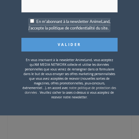
En m'abonnant à la newsletter AnimeLand,
j'accepte la politique de confidentialité du site.
4 JUILLET 2026
0
[Entretien] Mokochan : «
Lors des prémices du
projet, il était déjà
En vous inscrivant à la newsletter AnimeLand, vous acceptez
demandé de suivre au
qu'AM MEDIA NETWORK collecte et utilise les données
mieux le manga
personnelles que vous venez de renseigner dans ce formulaire
originel.»
dans le but de vous envoyer ses offres marketing personnalisées
que vous avez acceptées de recevoir (nouvelles sorties de
magazines, offres promotionnelles, jeux-concours,
événementiel...), en accord avec
notre politique de protection des
Vous devez
vous connecter
pour laisser un
données
. Veuillez cocher la cases ci-dessus si vous acceptez de
commentaire.
recevoir notre newsletter.