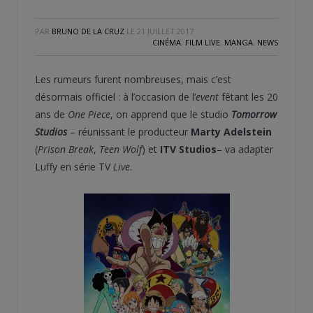
PAR
BRUNO DE LA CRUZ
LE
21 JUILLET 2017
CINÉMA
,
FILM LIVE
,
MANGA
,
NEWS
Les rumeurs furent nombreuses, mais c’est
désormais officiel : à l’occasion de l’
event
fêtant les 20
ans de
One Piece
, on apprend que le studio
Tomorrow
Studios
– réunissant le producteur
Marty Adelstein
(
Prison Break
,
Teen Wolf
) et
ITV Studios
– va adapter
Luffy en série TV
Live
.