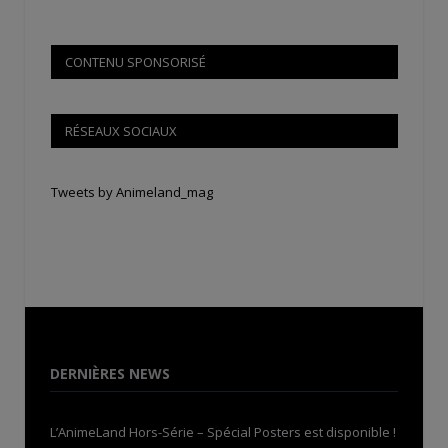
CONTENU SPONSORISÉ
RÉSEAUX SOCIAUX
Tweets by Animeland_mag
DERNIÈRES NEWS
L’AnimeLand Hors-Série – Spécial Posters est disponible !