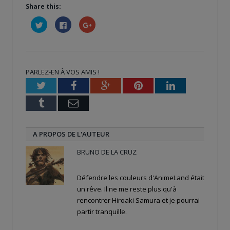
Share this:
Cliquez
Cliquez
Cliquez
pour
pour
pour
partager
partager
partager
sur
sur
sur
Twitter(ouvre
Facebook(ouvre
Google+
dans
dans
(ouvre
une
une
dans
nouvelle
nouvelle
une
PARLEZ-EN À VOS AMIS !
fenêtre)
fenêtre)
nouvelle
fenêtre)
Twitter
Facebook
Google+
Pinterest
LinkedIn
Tumblr
Email
A PROPOS DE L'AUTEUR
BRUNO DE LA CRUZ
Défendre les couleurs d'AnimeLand était
un rêve. Il ne me reste plus qu'à
rencontrer Hiroaki Samura et je pourrai
partir tranquille.