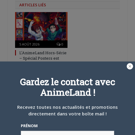
ARTICLES LIÉS
5 AOÛT 2026
0
L’AnimeLand Hors-Série
– Spécial Posters est
disponible !
Gardez le contact avec
AnimeLand !
Recevez toutes nos actualités et promotions
4 AOÛT 2026
0
directement dans votre boîte mail !
Une nouvelle série TV
Digimon en préparation
PRÉNOM
pour 2027