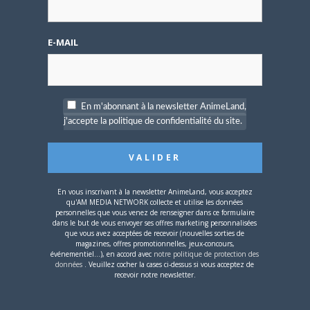
E-MAIL
4 JUILLET 2026
0
En m'abonnant à la newsletter AnimeLand,
[Entretien] Mokochan : «
Lors des prémices du
j'accepte la politique de confidentialité du site.
projet, il était déjà
demandé de suivre au
mieux le manga
originel.»
En vous inscrivant à la newsletter AnimeLand, vous acceptez
qu'AM MEDIA NETWORK collecte et utilise les données
UN COMMENTAIRE
personnelles que vous venez de renseigner dans ce formulaire
dans le but de vous envoyer ses offres marketing personnalisées
que vous avez acceptées de recevoir (nouvelles sorties de
magazines, offres promotionnelles, jeux-concours,
Pingback:
One Piece : le producteur de la
événementiel...), en accord avec
notre politique de protection des
série TV Live s’exprime
données
. Veuillez cocher la cases ci-dessus si vous acceptez de
recevoir notre newsletter.