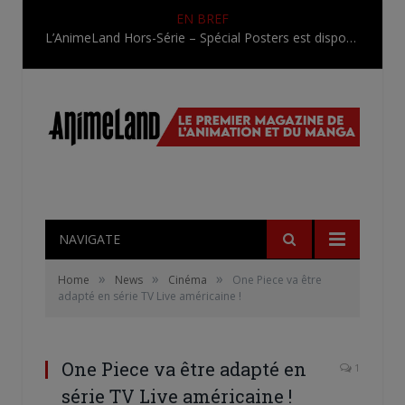
EN BREF
L’AnimeLand Hors-Série – Spécial Posters est disponible !
NAVIGATE
»
»
»
Home
News
Cinéma
One Piece va être
adapté en série TV Live américaine !
One Piece va être adapté en
1
série TV Live américaine !