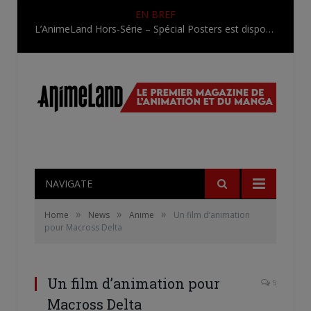
EN BREF
L’AnimeLand Hors-Série – Spécial Posters est disponible !
NAVIGATE
»
»
»
Home
News
Anime
Un film d’animation
pour Macross Delta
Un film d’animation pour
5
Macross Delta