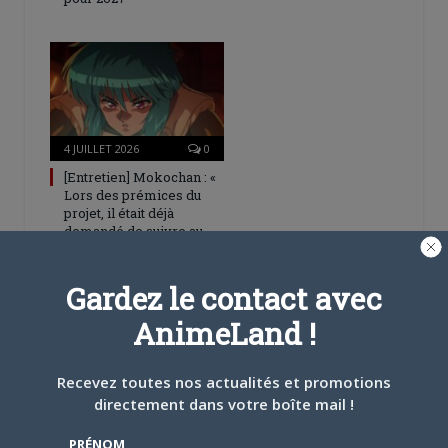
4 JUILLET 2026
0
[Entretien] Mokochan : «
Lors des prémices du
projet, il était déjà
demandé de suivre au
mieux le manga
originel.»
Gardez le contact avec
AnimeLand !
5 COMMENTAIRES
MACGIVRE
le
7 AOÛT 2017 21 H 03 MIN
Recevez toutes nos actualités et promotions
Pour l’anniversaire de Macross, ils veulent
directement dans votre boîte mail !
nous refaire le coup de delta ? Oh… Macross
est mort alors.
PRÉNOM
Je crois que Delta a réussi pire que Macross