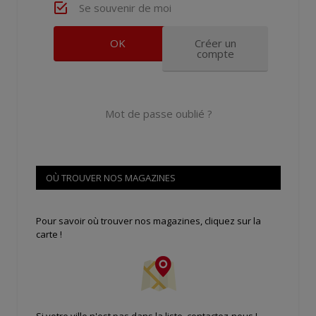
Se souvenir de moi
Créer un
compte
Mot de passe oublié ?
OÙ TROUVER NOS MAGAZINES
Pour savoir où trouver nos magazines, cliquez sur la
carte !
Si votre ville n'est pas dans la liste,
contactez-nous
!