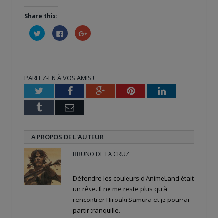
Share this:
Cliquez
Cliquez
Cliquez
pour
pour
pour
partager
partager
partager
sur
sur
sur
Twitter(ouvre
Facebook(ouvre
Google+
dans
dans
(ouvre
une
une
dans
nouvelle
nouvelle
une
PARLEZ-EN À VOS AMIS !
fenêtre)
fenêtre)
nouvelle
fenêtre)
Twitter
Facebook
Google+
Pinterest
LinkedIn
Tumblr
Email
A PROPOS DE L'AUTEUR
BRUNO DE LA CRUZ
Défendre les couleurs d'AnimeLand était
un rêve. Il ne me reste plus qu'à
rencontrer Hiroaki Samura et je pourrai
partir tranquille.