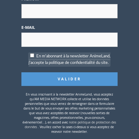
7 et Macross II.
CONNECTEZ-VOUS POUR RÉPONDRE
SSK
le
7 AOÛT 2017 13 H 07 MIN
E-MAIL
Vous êtes sûr que le film remplace la série ?
Car ANN précise justement qu’elle est encore
d’actualité.
CONNECTEZ-VOUS POUR RÉPONDRE
En m'abonnant à la newsletter AnimeLand,
BRUNO
le
8 AOÛT 2017 8 H 53 MIN
j'accepte la politique de confidentialité du site.
Bonjour,ANN indiquait bien que la série
devenait le film (“anime serie is getting an
anime film project to celebrate the 35th”).
On va rester prudent pour savoir si ce
En vous inscrivant à la newsletter AnimeLand, vous acceptez
sont deux projets différents, puisque
qu'AM MEDIA NETWORK collecte et utilise les données
personnelles que vous venez de renseigner dans ce formulaire
d’autres sourcent indiquent aussi que le
dans le but de vous envoyer ses offres marketing personnalisées
métrage serait un récap’ de la série de
que vous avez acceptées de recevoir (nouvelles sorties de
magazines, offres promotionnelles, jeux-concours,
2016.
événementiel...), en accord avec
notre politique de protection des
CONNECTEZ-VOUS POUR RÉPONDRE
données
. Veuillez cocher la cases ci-dessus si vous acceptez de
recevoir notre newsletter.
SSK
le
8 AOÛT 2017 9 H 20 MIN