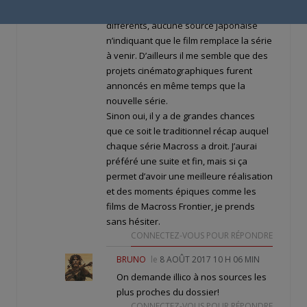
Je pense que ce sont bien deux projets
différents, aucune source japonaise
n’indiquant que le film remplace la série
à venir. D’ailleurs il me semble que des
projets cinématographiques furent
annoncés en même temps que la
nouvelle série.
Sinon oui, il y a de grandes chances
que ce soit le traditionnel récap auquel
chaque série Macross a droit. J’aurai
préféré une suite et fin, mais si ça
permet d’avoir une meilleure réalisation
et des moments épiques comme les
films de Macross Frontier, je prends
sans hésiter.
CONNECTEZ-VOUS POUR RÉPONDRE
BRUNO
le
8 AOÛT 2017 10 H 06 MIN
On demande illico à nos sources les
plus proches du dossier!
CONNECTEZ-VOUS POUR RÉPONDRE