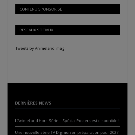
CONTENU SPONSORISÉ
RÉSEAUX SOCIAUX
Tweets by Animeland_mag
DERNIÈRES NEWS
L’AnimeLand Hors-Série – Spécial Posters est disponible !
Une nouvelle série TV Digimon en préparation pour 2027