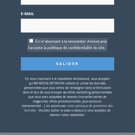
E-MAIL
Mot de passe oublié ?
En m'abonnant à la newsletter AnimeLand,
j'accepte la politique de confidentialité du site.
OÙ TROUVER NOS MAGAZINES
Pour savoir où trouver nos magazines, cliquez sur la
carte !
En vous inscrivant à la newsletter AnimeLand, vous acceptez
qu'AM MEDIA NETWORK collecte et utilise les données
personnelles que vous venez de renseigner dans ce formulaire
dans le but de vous envoyer ses offres marketing personnalisées
que vous avez acceptées de recevoir (nouvelles sorties de
magazines, offres promotionnelles, jeux-concours,
événementiel...), en accord avec
notre politique de protection des
Si votre ville n'est pas dans la liste,
contactez-nous
!
données
. Veuillez cocher la cases ci-dessus si vous acceptez de
recevoir notre newsletter.