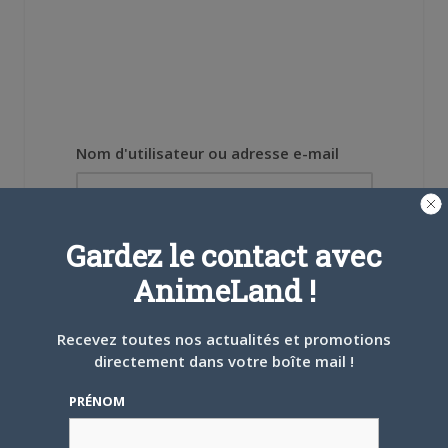
Nom d'utilisateur ou adresse e-mail
Mot de passe
Gardez le contact avec
AnimeLand !
Recevez toutes nos actualités et promotions
directement dans votre boîte mail !
Se souvenir de moi
PRÉNOM
Créer un
compte